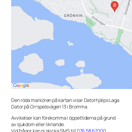
Den röda markören på kartan visar Datorhjälps Laga
Dator på Orrspelsvägen 13 i Bromma.
Avvikelser kan förekomma i öppettiderna på grund
av sjukdom eller liknande.
Vid frågor kan ni skicka SMS till
076 58 67000
.