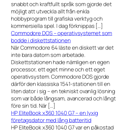
snabbt och kraftfullt språk som gjorde det
möjligt att utveckla allt från enkla
hobbyprogram till grafiska verktyg och
kommersiella spel. I dag förknippas […]
Commodore DOS – operativsystemet som
bodde i diskettstationen
När Commodore 64 läste en diskett var det
inte bara datorn som arbetade.
Diskettstationen hade nämligen en egen
processor, ett eget minne och ett eget
operativsystem. Commodore DOS gjorde
därför den klassiska 1541-stationen till en
liten dator i sig – en tekniskt ovanlig lösning
som var både långsam, avancerad och långt
före sin tid. När […]
HP EliteBook x360 1040 G7 – en lyxig
företagsdator med lång batteritid
HP EliteBook x360 1040 G7 var en påkostad