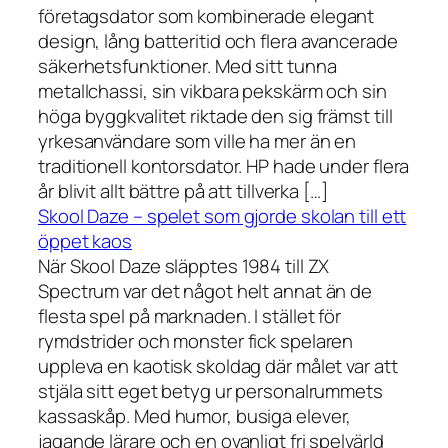
företagsdator som kombinerade elegant
design, lång batteritid och flera avancerade
säkerhetsfunktioner. Med sitt tunna
metallchassi, sin vikbara pekskärm och sin
höga byggkvalitet riktade den sig främst till
yrkesanvändare som ville ha mer än en
traditionell kontorsdator. HP hade under flera
år blivit allt bättre på att tillverka […]
Skool Daze – spelet som gjorde skolan till ett
öppet kaos
När Skool Daze släpptes 1984 till ZX
Spectrum var det något helt annat än de
flesta spel på marknaden. I stället för
rymdstrider och monster fick spelaren
uppleva en kaotisk skoldag där målet var att
stjäla sitt eget betyg ur personalrummets
kassaskåp. Med humor, busiga elever,
jagande lärare och en ovanligt fri spelvärld