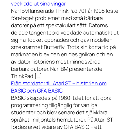
vecklade ut sina vingar
När IBM lanserade ThinkPad 701 år 1995 löste
företaget problemet med små bärbara
datorer på ett spektakulärt sätt. Datorns
delade tangentbord vecklade automatiskt ut
sig när locket öppnades och gav modellen
smeknamnet Butterfly. Trots sin korta tid på
marknaden blev den en designikon och en
av datorhistoriens mest minnesvärda
bärbara datorer. När IBM presenterade
ThinkPad […]
Från stordator till Atari ST – historien om
BASIC och GFA BASIC
BASIC skapades på 1960-talet för att göra
programmering tillgänglig för vanliga
studenter och blev senare det självklara
språket i miljontals hemdatorer. På Atari ST
fördes arvet vidare av GFA BASIC – ett