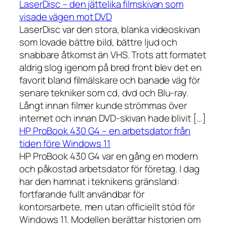
LaserDisc – den jättelika filmskivan som
visade vägen mot DVD
LaserDisc var den stora, blanka videoskivan
som lovade bättre bild, bättre ljud och
snabbare åtkomst än VHS. Trots att formatet
aldrig slog igenom på bred front blev det en
favorit bland filmälskare och banade väg för
senare tekniker som cd, dvd och Blu-ray.
Långt innan filmer kunde strömmas över
internet och innan DVD-skivan hade blivit […]
HP ProBook 430 G4 – en arbetsdator från
tiden före Windows 11
HP ProBook 430 G4 var en gång en modern
och påkostad arbetsdator för företag. I dag
har den hamnat i teknikens gränsland:
fortfarande fullt användbar för
kontorsarbete, men utan officiellt stöd för
Windows 11. Modellen berättar historien om