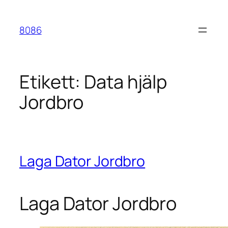
Hoppa
till
8086
innehåll
Etikett:
Data hjälp
Jordbro
Laga Dator Jordbro
Laga Dator Jordbro