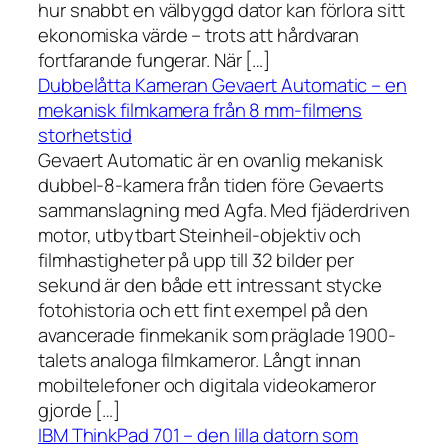
hur snabbt en välbyggd dator kan förlora sitt
ekonomiska värde – trots att hårdvaran
fortfarande fungerar. När […]
Dubbelåtta Kameran Gevaert Automatic – en
mekanisk filmkamera från 8 mm-filmens
storhetstid
Gevaert Automatic är en ovanlig mekanisk
dubbel-8-kamera från tiden före Gevaerts
sammanslagning med Agfa. Med fjäderdriven
motor, utbytbart Steinheil-objektiv och
filmhastigheter på upp till 32 bilder per
sekund är den både ett intressant stycke
fotohistoria och ett fint exempel på den
avancerade finmekanik som präglade 1900-
talets analoga filmkameror. Långt innan
mobiltelefoner och digitala videokameror
gjorde […]
IBM ThinkPad 701 – den lilla datorn som