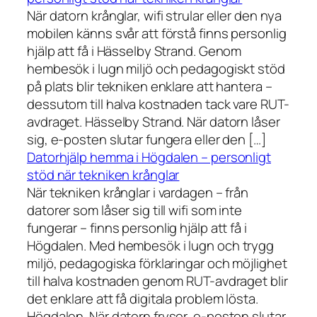
När datorn krånglar, wifi strular eller den nya
mobilen känns svår att förstå finns personlig
hjälp att få i Hässelby Strand. Genom
hembesök i lugn miljö och pedagogiskt stöd
på plats blir tekniken enklare att hantera –
dessutom till halva kostnaden tack vare RUT-
avdraget. Hässelby Strand. När datorn låser
sig, e-posten slutar fungera eller den […]
Datorhjälp hemma i Högdalen – personligt
stöd när tekniken krånglar
När tekniken krånglar i vardagen – från
datorer som låser sig till wifi som inte
fungerar – finns personlig hjälp att få i
Högdalen. Med hembesök i lugn och trygg
miljö, pedagogiska förklaringar och möjlighet
till halva kostnaden genom RUT-avdraget blir
det enklare att få digitala problem lösta.
Högdalen. När datorn fryser, e-posten slutar