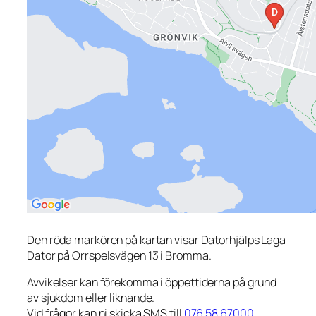
Den röda markören på kartan visar Datorhjälps Laga
Dator på Orrspelsvägen 13 i Bromma.
Avvikelser kan förekomma i öppettiderna på grund
av sjukdom eller liknande.
Vid frågor kan ni skicka SMS till
076 58 67000
.