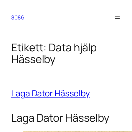
Hoppa
till
8086
innehåll
Etikett:
Data hjälp
Hässelby
Laga Dator Hässelby
Laga Dator Hässelby