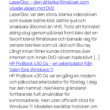
LaserDisc – den jättelika filmskivan som
visade vägen mot DVD
LaserDisc var den stora, blanka videoskivan
som lovade bättre bild, bättre ljud och
snabbare åtkomst än VHS. Trots att formatet
aldrig slog igenom på bred front blev det en
favorit bland filmälskare och banade väg för
senare tekniker som cd, dvd och Blu-ray.
Långt innan filmer kunde strömmas över
internet och innan DVD-skivan hade blivit […]
HP ProBook 430 G4 – en arbetsdator från
tiden före Windows 11
HP ProBook 430 G4 var en gång en modern
och påkostad arbetsdator för företag. I dag
har den hamnat i teknikens gränsland:
fortfarande fullt användbar för
kontorsarbete, men utan officiellt stöd för
Windows 11. Modellen berättar historien om