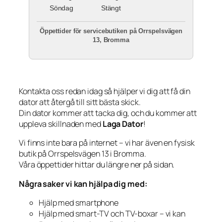
Söndag
Stängt
Öppettider för servicebutiken på Orrspelsvägen
13, Bromma
Kontakta oss redan idag så hjälper vi dig att få din
dator att återgå till sitt bästa skick.
Din dator kommer att tacka dig, och du kommer att
uppleva skillnaden med
Laga Dator
!
Vi finns inte bara på internet – vi har även en fysisk
butik på Orrspelsvägen 13 i Bromma.
Våra öppettider hittar du längre ner på sidan.
Några saker vi kan hjälpa dig med:
Hjälp med smartphone
Hjälp med smart-TV och TV-boxar – vi kan