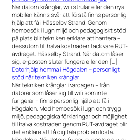
När datorn krånglar, wifi strular eller den nya
mobilen känns svår att förstå finns personlig
hjälp att få i Hässelby Strand. Genom
hembesök i lugn miljö och pedagogiskt stöd
på plats blir tekniken enklare att hantera –
dessutom till halva kostnaden tack vare RUT-
avdraget. Hässelby Strand. När datorn låser
sig, e-posten slutar fungera eller den […]
Datorhjälp hemma i Högdalen – personligt
stöd när tekniken krånglar
När tekniken krånglar i vardagen – från
datorer som låser sig till wifi som inte
fungerar – finns personlig hjälp att få i
Högdalen. Med hembesök i lugn och trygg
miljö, pedagogiska förklaringar och möjlighet
till halva kostnaden genom RUT-avdraget blir
det enklare att få digitala problem lösta.
Högdalen. När datorn fryser, e-posten slutar