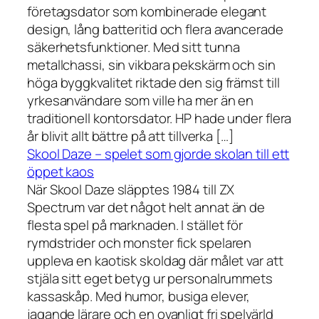
företagsdator som kombinerade elegant
design, lång batteritid och flera avancerade
säkerhetsfunktioner. Med sitt tunna
metallchassi, sin vikbara pekskärm och sin
höga byggkvalitet riktade den sig främst till
yrkesanvändare som ville ha mer än en
traditionell kontorsdator. HP hade under flera
år blivit allt bättre på att tillverka […]
Skool Daze – spelet som gjorde skolan till ett
öppet kaos
När Skool Daze släpptes 1984 till ZX
Spectrum var det något helt annat än de
flesta spel på marknaden. I stället för
rymdstrider och monster fick spelaren
uppleva en kaotisk skoldag där målet var att
stjäla sitt eget betyg ur personalrummets
kassaskåp. Med humor, busiga elever,
jagande lärare och en ovanligt fri spelvärld