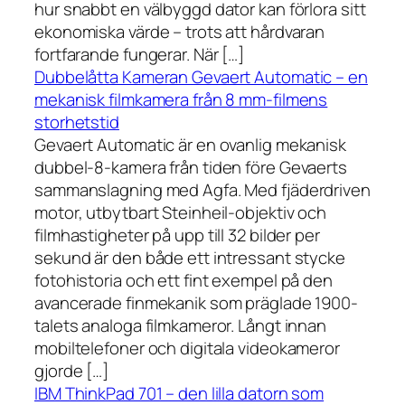
hur snabbt en välbyggd dator kan förlora sitt
ekonomiska värde – trots att hårdvaran
fortfarande fungerar. När […]
Dubbelåtta Kameran Gevaert Automatic – en
mekanisk filmkamera från 8 mm-filmens
storhetstid
Gevaert Automatic är en ovanlig mekanisk
dubbel-8-kamera från tiden före Gevaerts
sammanslagning med Agfa. Med fjäderdriven
motor, utbytbart Steinheil-objektiv och
filmhastigheter på upp till 32 bilder per
sekund är den både ett intressant stycke
fotohistoria och ett fint exempel på den
avancerade finmekanik som präglade 1900-
talets analoga filmkameror. Långt innan
mobiltelefoner och digitala videokameror
gjorde […]
IBM ThinkPad 701 – den lilla datorn som