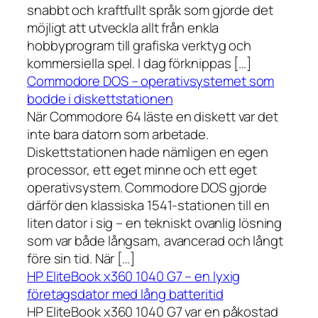
snabbt och kraftfullt språk som gjorde det
möjligt att utveckla allt från enkla
hobbyprogram till grafiska verktyg och
kommersiella spel. I dag förknippas […]
Commodore DOS – operativsystemet som
bodde i diskettstationen
När Commodore 64 läste en diskett var det
inte bara datorn som arbetade.
Diskettstationen hade nämligen en egen
processor, ett eget minne och ett eget
operativsystem. Commodore DOS gjorde
därför den klassiska 1541-stationen till en
liten dator i sig – en tekniskt ovanlig lösning
som var både långsam, avancerad och långt
före sin tid. När […]
HP EliteBook x360 1040 G7 – en lyxig
företagsdator med lång batteritid
HP EliteBook x360 1040 G7 var en påkostad