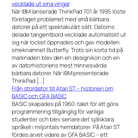
vecklade ut sina vingar
När IBM lanserade ThinkPad 701 år 1995 löste
företaget problemet med små bärbara
datorer på ett spektakulärt sätt. Datorns
delade tangentbord vecklade automatiskt ut
sig när locket öppnades och gav modellen
smeknamnet Butterfly. Trots sin korta tid på
marknaden blev den en designikon och en
av datorhistoriens mest minnesvärda
bärbara datorer. När IBM presenterade
ThinkPad […]
Från stordator till Atari ST – historien om
BASIC och GFA BASIC
BASIC skapades på 1960-talet för att göra
programmering tillgänglig för vanliga
studenter och blev senare det självklara
språket i miljontals hemdatorer. På Atari ST
fördes arvet vidare av GFA BASIC – ett