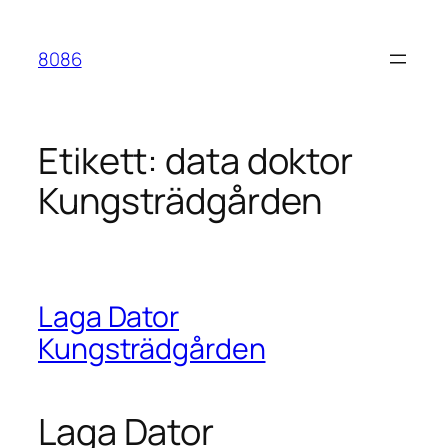
Hoppa
till
8086
innehåll
Etikett:
data doktor
Kungsträdgården
Laga Dator
Kungsträdgården
Laga Dator