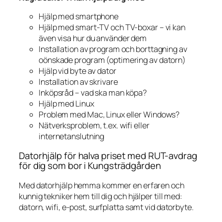
Hjälp med smartphone
Hjälp med smart-TV och TV-boxar – vi kan
även visa hur du använder dem
Installation av program och borttagning av
oönskade program (optimering av datorn)
Hjälp vid byte av dator
Installation av skrivare
Inköpsråd – vad ska man köpa?
Hjälp med Linux
Problem med Mac, Linux eller Windows?
Nätverksproblem, t.ex. wifi eller
internetanslutning
Datorhjälp för halva priset med RUT-avdrag
för dig som bor i Kungsträdgården
Med datorhjälp hemma kommer en erfaren och
kunnig tekniker hem till dig och hjälper till med:
datorn, wifi, e-post, surfplatta samt vid datorbyte.