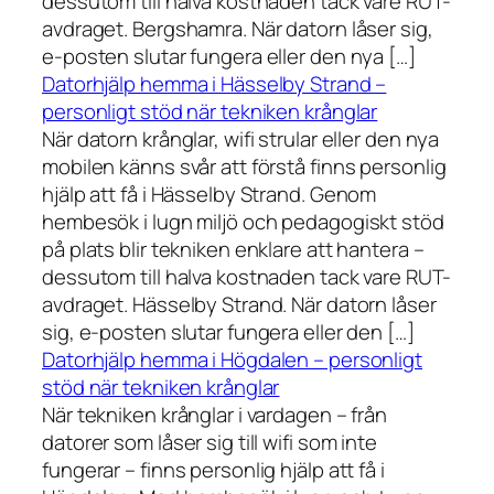
dessutom till halva kostnaden tack vare RUT-
avdraget. Bergshamra. När datorn låser sig,
e-posten slutar fungera eller den nya […]
Datorhjälp hemma i Hässelby Strand –
personligt stöd när tekniken krånglar
När datorn krånglar, wifi strular eller den nya
mobilen känns svår att förstå finns personlig
hjälp att få i Hässelby Strand. Genom
hembesök i lugn miljö och pedagogiskt stöd
på plats blir tekniken enklare att hantera –
dessutom till halva kostnaden tack vare RUT-
avdraget. Hässelby Strand. När datorn låser
sig, e-posten slutar fungera eller den […]
Datorhjälp hemma i Högdalen – personligt
stöd när tekniken krånglar
När tekniken krånglar i vardagen – från
datorer som låser sig till wifi som inte
fungerar – finns personlig hjälp att få i