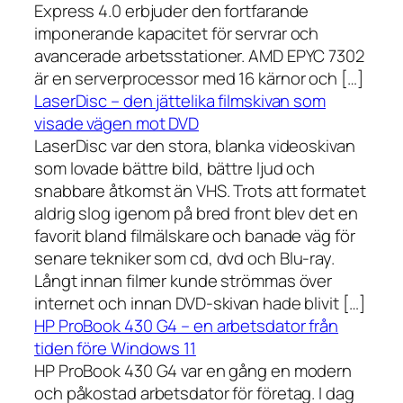
Express 4.0 erbjuder den fortfarande
imponerande kapacitet för servrar och
avancerade arbetsstationer. AMD EPYC 7302
är en serverprocessor med 16 kärnor och […]
LaserDisc – den jättelika filmskivan som
visade vägen mot DVD
LaserDisc var den stora, blanka videoskivan
som lovade bättre bild, bättre ljud och
snabbare åtkomst än VHS. Trots att formatet
aldrig slog igenom på bred front blev det en
favorit bland filmälskare och banade väg för
senare tekniker som cd, dvd och Blu-ray.
Långt innan filmer kunde strömmas över
internet och innan DVD-skivan hade blivit […]
HP ProBook 430 G4 – en arbetsdator från
tiden före Windows 11
HP ProBook 430 G4 var en gång en modern
och påkostad arbetsdator för företag. I dag