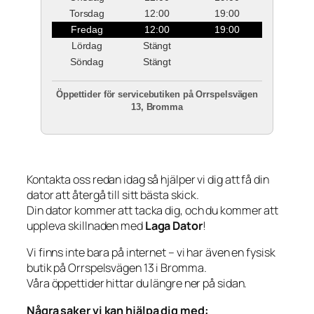
Torsdag
12:00
19:00
Fredag
12:00
19:00
Lördag
Stängt
Söndag
Stängt
Öppettider för servicebutiken på Orrspelsvägen
13, Bromma
Kontakta oss redan idag så hjälper vi dig att få din
dator att återgå till sitt bästa skick.
Din dator kommer att tacka dig, och du kommer att
uppleva skillnaden med
Laga Dator
!
Vi finns inte bara på internet – vi har även en fysisk
butik på Orrspelsvägen 13 i Bromma.
Våra öppettider hittar du längre ner på sidan.
Några saker vi kan hjälpa dig med: