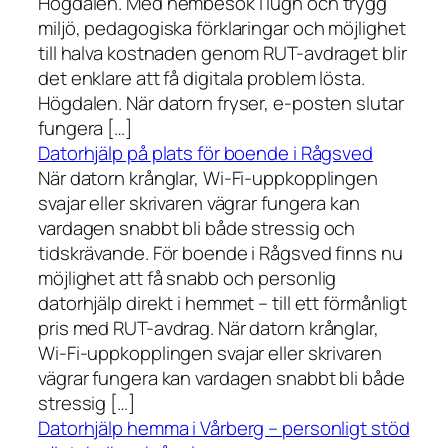
Högdalen. Med hembesök i lugn och trygg
miljö, pedagogiska förklaringar och möjlighet
till halva kostnaden genom RUT-avdraget blir
det enklare att få digitala problem lösta.
Högdalen. När datorn fryser, e-posten slutar
fungera […]
Datorhjälp på plats för boende i Rågsved
När datorn krånglar, Wi-Fi-uppkopplingen
svajar eller skrivaren vägrar fungera kan
vardagen snabbt bli både stressig och
tidskrävande. För boende i Rågsved finns nu
möjlighet att få snabb och personlig
datorhjälp direkt i hemmet – till ett förmånligt
pris med RUT-avdrag. När datorn krånglar,
Wi-Fi-uppkopplingen svajar eller skrivaren
vägrar fungera kan vardagen snabbt bli både
stressig […]
Datorhjälp hemma i Vårberg – personligt stöd