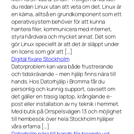
du redan Linux utan att veta om det. Linux är
en kärna, alltså en grundkomponent som ett
operativsystem behöver för att kunna
hantera filer, kommunicera med internet,
styra hårdvara och mycket annat. Det som
gör Linux speciellt är att det är släppt under
en licens som gör att […]
Digital fixare Stockholm
Datorproblem kan vara både frustrerande
och tidskrävande – men hjälp finns nära till
hands. Hos Datorhjälp i Bromma får du
personlig och kunnig support, oavsett om
det gäller en trasig laptop, krånglande e-
post eller installation av ny teknik i hemmet.
Med butik på Orrspelsvägen 13 och möjlighet
till hembesök över hela Stockholm hjälper
våra erfarna […]
Datorhjälp nära till hands för boende vid