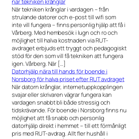
när tekniken krånglar
När tekniken krånglar i vardagen – från
strulande datorer och e-post till wifi som
inte vill fungera – finns personlig hjälp att få i
Vårberg. Med hembesök i lugn och ro och
möjlighet till halva kostnaden via RUT-
avdraget erbjuds ett tryggt och pedagogiskt
stöd för den som vill få tekniken att fungera
igen. Vårberg. När […]
Datorhjälp nära till hands för boende i
Norsborg för halva priset efter RUT avdraget
När datorn krånglar, internetuppkopplingen
svajar eller skrivaren vägrar fungera kan
vardagen snabbt bli både stressig och
tidskrävande. För boende i Norsborg finns nu
möjlighet att få snabb och personlig
datorhjälp direkt i hemmet – till ett förmånligt
pris med RUT-avdrag. Allt fler hushåll i