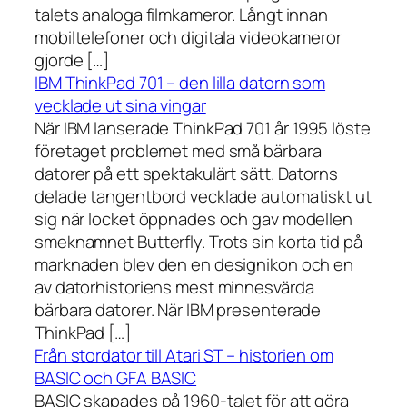
talets analoga filmkameror. Långt innan
mobiltelefoner och digitala videokameror
gjorde […]
IBM ThinkPad 701 – den lilla datorn som
vecklade ut sina vingar
När IBM lanserade ThinkPad 701 år 1995 löste
företaget problemet med små bärbara
datorer på ett spektakulärt sätt. Datorns
delade tangentbord vecklade automatiskt ut
sig när locket öppnades och gav modellen
smeknamnet Butterfly. Trots sin korta tid på
marknaden blev den en designikon och en
av datorhistoriens mest minnesvärda
bärbara datorer. När IBM presenterade
ThinkPad […]
Från stordator till Atari ST – historien om
BASIC och GFA BASIC
BASIC skapades på 1960-talet för att göra