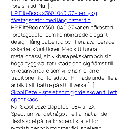
före sin tid. När […]
HP EliteBook x360 1040 G7 – en lyxig
företagsdator med lång batteritid
HP EliteBook x360 1040 G7 var en påkostad
företagsdator som kombinerade elegant
design, lång batteritid och flera avancerade
säkerhetsfunktioner. Med sitt tunna
metallchassi, sin vikbara pekskärm och sin
höga byggkvalitet riktade den sig främst till
yrkesanvändare som ville ha mer än en
traditionell kontorsdator. HP hade under flera
år blivit allt bättre på att tillverka […]
Skool Daze – spelet som gjorde skolan till ett
öppet kaos
När Skool Daze släpptes 1984 till ZX
Spectrum var det något helt annat än de
flesta spel på marknaden. I stället för
rymdstrider och monster fick spelaren