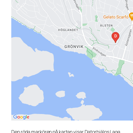
Den röda markören på kartan visar Datorhjälps Laga