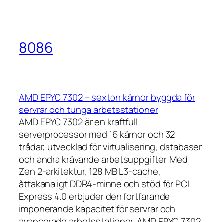
8086
AMD EPYC 7302 – sexton kärnor byggda för
servrar och tunga arbetsstationer
AMD EPYC 7302 är en kraftfull
serverprocessor med 16 kärnor och 32
trådar, utvecklad för virtualisering, databaser
och andra krävande arbetsuppgifter. Med
Zen 2-arkitektur, 128 MB L3-cache,
åttakanaligt DDR4-minne och stöd för PCI
Express 4.0 erbjuder den fortfarande
imponerande kapacitet för servrar och
avancerade arbetsstationer. AMD EPYC 7302