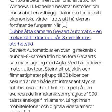
kontorsarbete, men utan officiellt stöd för
Windows 11. Modellen berättar historien om
hur snabbt en välbyggd dator kan förlora sitt
ekonomiska värde – trots att hårdvaran
fortfarande fungerar. När […]
Dubbelåtta Kameran Gevaert Automatic – en
mekanisk filmkamera från 8 mm-filmens
storhetstid
Gevaert Automatic är en ovanlig mekanisk
dubbel-8-kamera från tiden före Gevaerts
sammanslagning med Agfa. Med fjäderdriven
motor, utbytbart Steinheil-objektiv och
filmhastigheter på upp till 32 bilder per
sekund är den både ett intressant stycke
fotohistoria och ett fint exempel på den
avancerade finmekanik som präglade 1900-
talets analoga filmkameror. Långt innan
mobiltelefoner och digitala videokameror