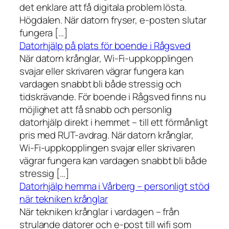
det enklare att få digitala problem lösta.
Högdalen. När datorn fryser, e-posten slutar
fungera […]
Datorhjälp på plats för boende i Rågsved
När datorn krånglar, Wi-Fi-uppkopplingen
svajar eller skrivaren vägrar fungera kan
vardagen snabbt bli både stressig och
tidskrävande. För boende i Rågsved finns nu
möjlighet att få snabb och personlig
datorhjälp direkt i hemmet – till ett förmånligt
pris med RUT-avdrag. När datorn krånglar,
Wi-Fi-uppkopplingen svajar eller skrivaren
vägrar fungera kan vardagen snabbt bli både
stressig […]
Datorhjälp hemma i Vårberg – personligt stöd
när tekniken krånglar
När tekniken krånglar i vardagen – från
strulande datorer och e-post till wifi som