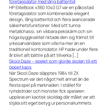
företagsdator med lång batteritid
HP EliteBook x360 1040 G7 var en påkostad
företagsdator som kombinerade elegant
design, lång batteritid och flera avancerade
säkerhetsfunktioner. Med sitt tunna
metallchassi, sin vikbara pekskärm och sin
höga byggkvalitet riktade den sig främst till
yrkesanvändare som ville ha mer än en
traditionell kontorsdator. HP hade under flera
år blivit allt bättre på att tillverka […]
Skool Daze – spelet som gjorde skolan till ett
öppet kaos
När Skool Daze släpptes 1984 till ZX
Spectrum var det något helt annat än de
flesta spel på marknaden. I stället för
rymdstrider och monster fick spelaren
uppleva en kaotisk skoldag där målet var att
stjäla sitt eget betyg ur personalrummets