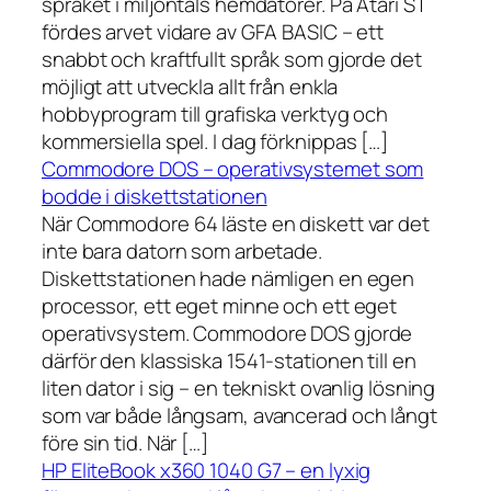
språket i miljontals hemdatorer. På Atari ST
fördes arvet vidare av GFA BASIC – ett
snabbt och kraftfullt språk som gjorde det
möjligt att utveckla allt från enkla
hobbyprogram till grafiska verktyg och
kommersiella spel. I dag förknippas […]
Commodore DOS – operativsystemet som
bodde i diskettstationen
När Commodore 64 läste en diskett var det
inte bara datorn som arbetade.
Diskettstationen hade nämligen en egen
processor, ett eget minne och ett eget
operativsystem. Commodore DOS gjorde
därför den klassiska 1541-stationen till en
liten dator i sig – en tekniskt ovanlig lösning
som var både långsam, avancerad och långt
före sin tid. När […]
HP EliteBook x360 1040 G7 – en lyxig