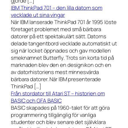
gjorde […]
IBM ThinkPad 701 – den lilla datorn som
vecklade ut sina vingar
När IBM lanserade ThinkPad 701 år 1995 löste
företaget problemet med små bärbara
datorer på ett spektakulärt sätt. Datorns
delade tangentbord vecklade automatiskt ut
sig när locket öppnades och gav modellen
smeknamnet Butterfly. Trots sin korta tid på
marknaden blev den en designikon och en
av datorhistoriens mest minnesvärda
bärbara datorer. När IBM presenterade
ThinkPad […]
Från stordator till Atari ST – historien om
BASIC och GFA BASIC
BASIC skapades på 1960-talet för att göra
programmering tillgänglig för vanliga
studenter och blev senare det självklara