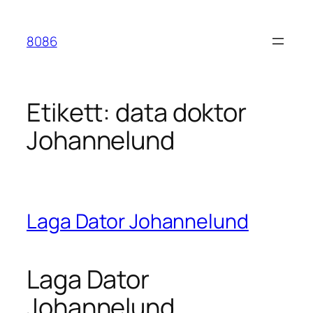
Hoppa
till
8086
innehåll
Etikett:
data doktor
Johannelund
Laga Dator Johannelund
Laga Dator
Johannelund