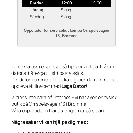
Fredag
12:00
19:00
Lördag
Stängt
Söndag
Stängt
Öppettider för servicebutiken på Orrspelsvägen
13, Bromma
Kontakta oss redan idag så hjälper vi dig att få din
dator att återgå till sitt bästa skick.
Din dator kommer att tacka dig, och du kommer att
uppleva skillnaden med
Laga Dator
!
Vi finns inte bara på internet – vi har även en fysisk
butik på Orrspelsvägen 13 i Bromma.
Våra öppettider hittar du längre ner på sidan.
Några saker vi kan hjälpa dig med: