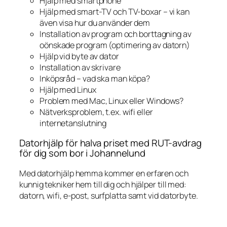
Hjälp med smartphone
Hjälp med smart-TV och TV-boxar – vi kan
även visa hur du använder dem
Installation av program och borttagning av
oönskade program (optimering av datorn)
Hjälp vid byte av dator
Installation av skrivare
Inköpsråd – vad ska man köpa?
Hjälp med Linux
Problem med Mac, Linux eller Windows?
Nätverksproblem, t.ex. wifi eller
internetanslutning
Datorhjälp för halva priset med RUT-avdrag
för dig som bor i Johannelund
Med datorhjälp hemma kommer en erfaren och
kunnig tekniker hem till dig och hjälper till med:
datorn, wifi, e-post, surfplatta samt vid datorbyte.