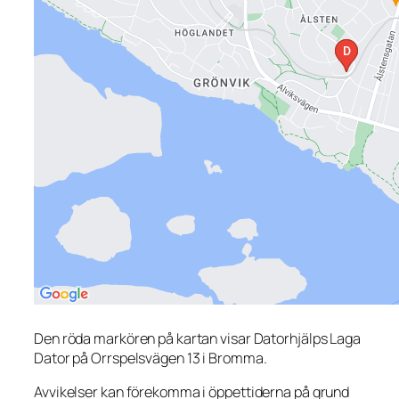
Den röda markören på kartan visar Datorhjälps Laga
Dator på Orrspelsvägen 13 i Bromma.
Avvikelser kan förekomma i öppettiderna på grund