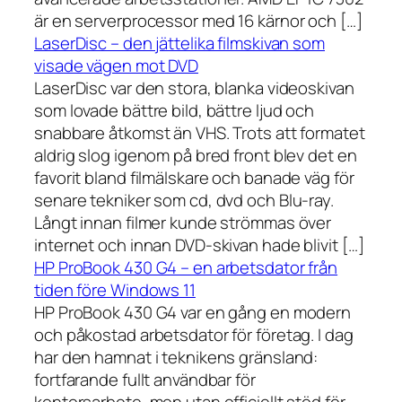
är en serverprocessor med 16 kärnor och […]
LaserDisc – den jättelika filmskivan som
visade vägen mot DVD
LaserDisc var den stora, blanka videoskivan
som lovade bättre bild, bättre ljud och
snabbare åtkomst än VHS. Trots att formatet
aldrig slog igenom på bred front blev det en
favorit bland filmälskare och banade väg för
senare tekniker som cd, dvd och Blu-ray.
Långt innan filmer kunde strömmas över
internet och innan DVD-skivan hade blivit […]
HP ProBook 430 G4 – en arbetsdator från
tiden före Windows 11
HP ProBook 430 G4 var en gång en modern
och påkostad arbetsdator för företag. I dag
har den hamnat i teknikens gränsland:
fortfarande fullt användbar för