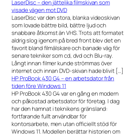
LaserDisc – den jättelika filmskivan som
visade vägen mot DVD
LaserDisc var den stora, blanka videoskivan
som lovade bättre bild, bättre ljud och
snabbare åtkomst än VHS. Trots att formatet
aldrig slog igenom på bred front blev det en
favorit bland filmälskare och banade väg för
senare tekniker som cd, dvd och Blu-ray.
Långt innan filmer kunde strömmas över
internet och innan DVD-skivan hade blivit […]
HP ProBook 430 G4 – en arbetsdator från
tiden före Windows 11
HP ProBook 430 G4 var en gång en modern
och påkostad arbetsdator för företag. I dag
har den hamnat i teknikens gränsland:
fortfarande fullt användbar för
kontorsarbete, men utan officiellt stöd för
Windows 11. Modellen berättar historien om