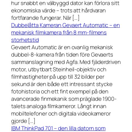
hur snabbt en välbyggd dator kan förlora sitt
ekonomiska värde – trots att hårdvaran
fortfarande fungerar. När […]
Dubbelåtta Kameran Gevaert Automatic – en
mekanisk filmkamera från 8 mm-filmens
storhetstid
Gevaert Automatic är en ovanlig mekanisk
dubbel-8-kamera från tiden före Gevaerts
sammanslagning med Agfa. Med fjäderdriven
motor, utbytbart Steinheil-objektiv och
filmhastigheter på upp till 32 bilder per
sekund är den både ett intressant stycke
fotohistoria och ett fint exempel på den
avancerade finmekanik som präglade 1900-
talets analoga filmkameror. Långt innan
mobiltelefoner och digitala videokameror
gjorde […]
IBM ThinkPad 701 – den lilla datorn som