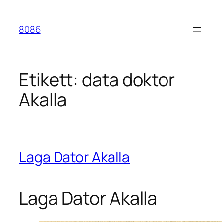
Hoppa
till
8086
innehåll
Etikett:
data doktor
Akalla
Laga Dator Akalla
Laga Dator Akalla