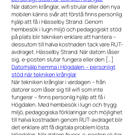
När datorn krånglar, wifi strular eller den nya
mobilen känns svår att förstå finns personlig
hjälp att få i Hässelby Strand. Genom
hembesök i lugn miljö och pedagogiskt stöd
på plats blir tekniken enklare att hantera –
dessutom till halva kostnaden tack vare RUT-
avdraget. Hässelby Strand. När datorn låser
sig, e-posten slutar fungera eller den […]
Datorhjälp hemma i Högdalen – personligt
stöd när tekniken krånglar
När tekniken krånglar i vardagen – från
datorer som låser sig till wifi som inte
fungerar – finns personlig hjälp att få i
Högdalen. Med hembesök i lugn och trygg
miljö, pedagogiska förklaringar och möjlighet
till halva kostnaden genom RUT-avdraget blir
det enklare att få digitala problem lösta.
Högdalen. När datorn fryser, e-posten slutar