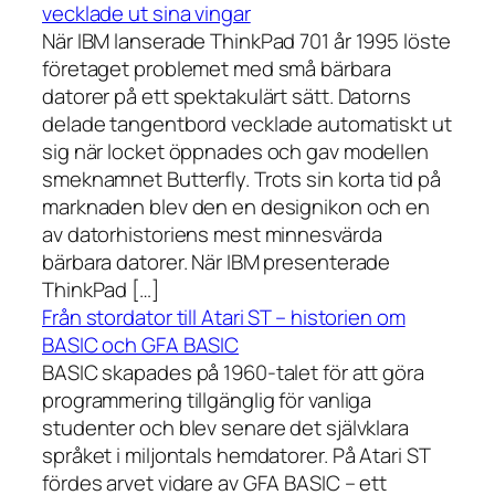
vecklade ut sina vingar
När IBM lanserade ThinkPad 701 år 1995 löste
företaget problemet med små bärbara
datorer på ett spektakulärt sätt. Datorns
delade tangentbord vecklade automatiskt ut
sig när locket öppnades och gav modellen
smeknamnet Butterfly. Trots sin korta tid på
marknaden blev den en designikon och en
av datorhistoriens mest minnesvärda
bärbara datorer. När IBM presenterade
ThinkPad […]
Från stordator till Atari ST – historien om
BASIC och GFA BASIC
BASIC skapades på 1960-talet för att göra
programmering tillgänglig för vanliga
studenter och blev senare det självklara
språket i miljontals hemdatorer. På Atari ST
fördes arvet vidare av GFA BASIC – ett