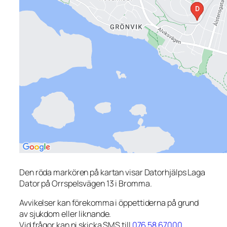
Den röda markören på kartan visar Datorhjälps Laga
Dator på Orrspelsvägen 13 i Bromma.
Avvikelser kan förekomma i öppettiderna på grund
av sjukdom eller liknande.
Vid frågor kan ni skicka SMS till
076 58 67000
.