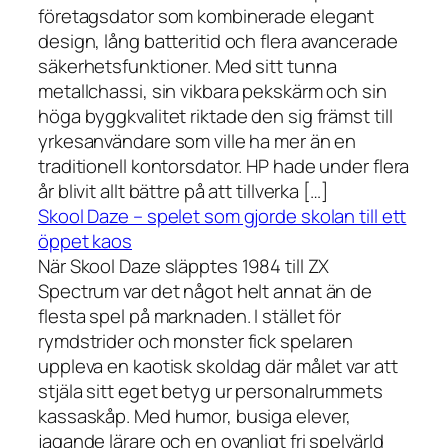
företagsdator som kombinerade elegant
design, lång batteritid och flera avancerade
säkerhetsfunktioner. Med sitt tunna
metallchassi, sin vikbara pekskärm och sin
höga byggkvalitet riktade den sig främst till
yrkesanvändare som ville ha mer än en
traditionell kontorsdator. HP hade under flera
år blivit allt bättre på att tillverka […]
Skool Daze – spelet som gjorde skolan till ett
öppet kaos
När Skool Daze släpptes 1984 till ZX
Spectrum var det något helt annat än de
flesta spel på marknaden. I stället för
rymdstrider och monster fick spelaren
uppleva en kaotisk skoldag där målet var att
stjäla sitt eget betyg ur personalrummets
kassaskåp. Med humor, busiga elever,
jagande lärare och en ovanligt fri spelvärld