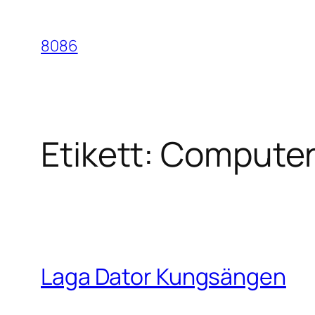
Hoppa
till
8086
innehåll
Etikett:
Computer
Laga Dator Kungsängen