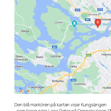
Den blå markören på kartan visar Kungsängen
, som ligger nära Laga Dator på Orrspelsvägen 1