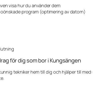
även visa hur du använder dem
v oönskade program (optimering av datorn)
slutning
drag för dig som bor i Kungsängen
ig tekniker hem till dig och hjälper till med:
te.