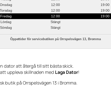
Onsdag
12:00
19:00
Torsdag
12:00
19:00
Fredag
12:00
19:00
Lördag
Stängt
Söndag
Stängt
Öppettider för servicebutiken på Orrspelsvägen 13, Bromma
 dator att återgå till sitt bästa skick.
 att uppleva skillnaden med
Laga Dator
!
sisk butik på Orrspelsvägen 13 i Bromma.