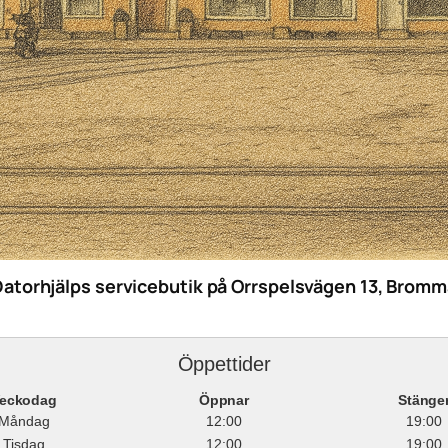
Datorhjälps servicebutik på Orrspelsvägen 13, Bromm
Öppettider
eckodag
Öppnar
Stänge
Måndag
12:00
19:00
Tisdag
12:00
19:00