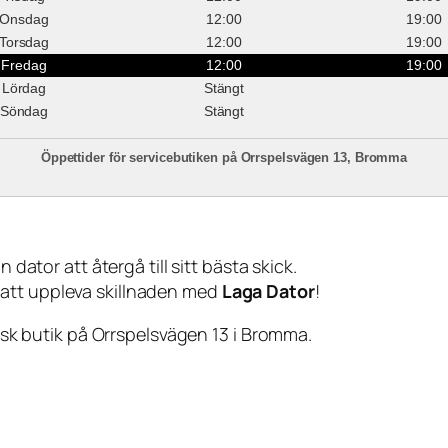
Onsdag
12:00
19:00
Torsdag
12:00
19:00
Fredag
12:00
19:00
Lördag
Stängt
Söndag
Stängt
Öppettider för servicebutiken på Orrspelsvägen 13, Bromma
 dator att återgå till sitt bästa skick.
 att uppleva skillnaden med
Laga Dator
!
sisk butik på Orrspelsvägen 13 i Bromma.