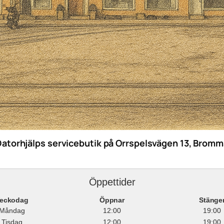
Datorhjälps servicebutik på Orrspelsvägen 13, Bromm
Öppettider
eckodag
Öppnar
Stänge
Måndag
12:00
19:00
Tisdag
12:00
19:00