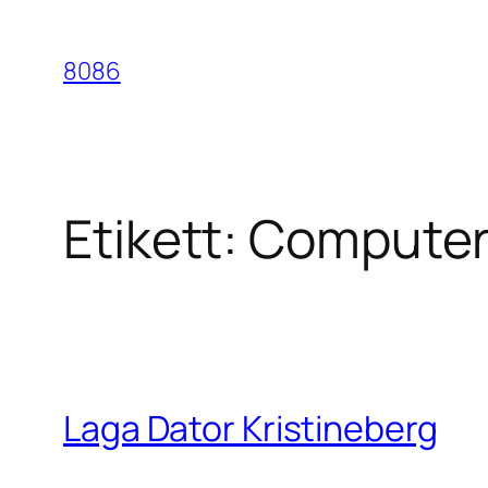
Hoppa
till
8086
innehåll
Etikett:
Computer 
Laga Dator Kristineberg