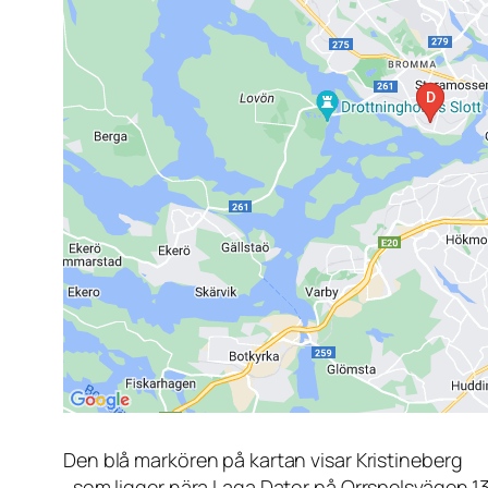
Den blå markören på kartan visar Kristineberg
, som ligger nära Laga Dator på Orrspelsvägen 1