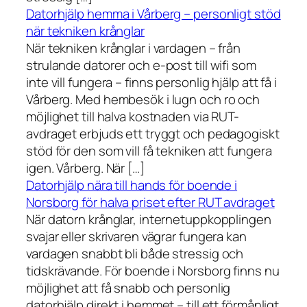
Datorhjälp hemma i Vårberg – personligt stöd
när tekniken krånglar
När tekniken krånglar i vardagen – från
strulande datorer och e-post till wifi som
inte vill fungera – finns personlig hjälp att få i
Vårberg. Med hembesök i lugn och ro och
möjlighet till halva kostnaden via RUT-
avdraget erbjuds ett tryggt och pedagogiskt
stöd för den som vill få tekniken att fungera
igen. Vårberg. När […]
Datorhjälp nära till hands för boende i
Norsborg för halva priset efter RUT avdraget
När datorn krånglar, internetuppkopplingen
svajar eller skrivaren vägrar fungera kan
vardagen snabbt bli både stressig och
tidskrävande. För boende i Norsborg finns nu
möjlighet att få snabb och personlig
datorhjälp direkt i hemmet – till ett förmånligt