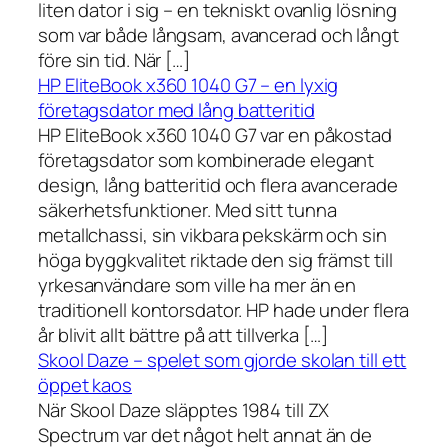
liten dator i sig – en tekniskt ovanlig lösning
som var både långsam, avancerad och långt
före sin tid. När […]
HP EliteBook x360 1040 G7 – en lyxig
företagsdator med lång batteritid
HP EliteBook x360 1040 G7 var en påkostad
företagsdator som kombinerade elegant
design, lång batteritid och flera avancerade
säkerhetsfunktioner. Med sitt tunna
metallchassi, sin vikbara pekskärm och sin
höga byggkvalitet riktade den sig främst till
yrkesanvändare som ville ha mer än en
traditionell kontorsdator. HP hade under flera
år blivit allt bättre på att tillverka […]
Skool Daze – spelet som gjorde skolan till ett
öppet kaos
När Skool Daze släpptes 1984 till ZX
Spectrum var det något helt annat än de