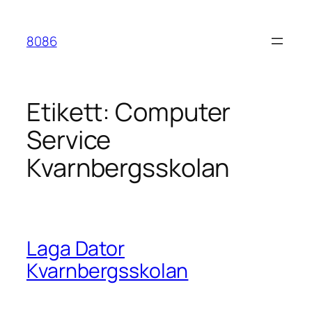
Hoppa
till
8086
innehåll
Etikett:
Computer
Service
Kvarnbergsskolan
Laga Dator
Kvarnbergsskolan