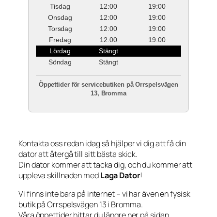
Tisdag
12:00
19:00
Onsdag
12:00
19:00
Torsdag
12:00
19:00
Fredag
12:00
19:00
Lördag
Stängt
Söndag
Stängt
Öppettider för servicebutiken på Orrspelsvägen
13, Bromma
Kontakta oss redan idag så hjälper vi dig att få din
dator att återgå till sitt bästa skick.
Din dator kommer att tacka dig, och du kommer att
uppleva skillnaden med
Laga Dator
!
Vi finns inte bara på internet – vi har även en fysisk
butik på Orrspelsvägen 13 i Bromma.
Våra öppettider hittar du längre ner på sidan.