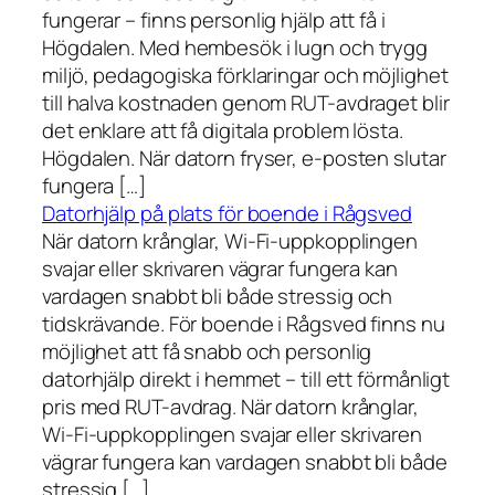
fungerar – finns personlig hjälp att få i
Högdalen. Med hembesök i lugn och trygg
miljö, pedagogiska förklaringar och möjlighet
till halva kostnaden genom RUT-avdraget blir
det enklare att få digitala problem lösta.
Högdalen. När datorn fryser, e-posten slutar
fungera […]
Datorhjälp på plats för boende i Rågsved
När datorn krånglar, Wi-Fi-uppkopplingen
svajar eller skrivaren vägrar fungera kan
vardagen snabbt bli både stressig och
tidskrävande. För boende i Rågsved finns nu
möjlighet att få snabb och personlig
datorhjälp direkt i hemmet – till ett förmånligt
pris med RUT-avdrag. När datorn krånglar,
Wi-Fi-uppkopplingen svajar eller skrivaren
vägrar fungera kan vardagen snabbt bli både
stressig […]