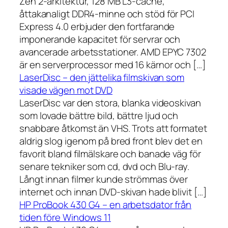
Zen 2-arkitektur, 128 MB L3-cache,
åttakanaligt DDR4-minne och stöd för PCI
Express 4.0 erbjuder den fortfarande
imponerande kapacitet för servrar och
avancerade arbetsstationer. AMD EPYC 7302
är en serverprocessor med 16 kärnor och […]
LaserDisc – den jättelika filmskivan som
visade vägen mot DVD
LaserDisc var den stora, blanka videoskivan
som lovade bättre bild, bättre ljud och
snabbare åtkomst än VHS. Trots att formatet
aldrig slog igenom på bred front blev det en
favorit bland filmälskare och banade väg för
senare tekniker som cd, dvd och Blu-ray.
Långt innan filmer kunde strömmas över
internet och innan DVD-skivan hade blivit […]
HP ProBook 430 G4 – en arbetsdator från
tiden före Windows 11