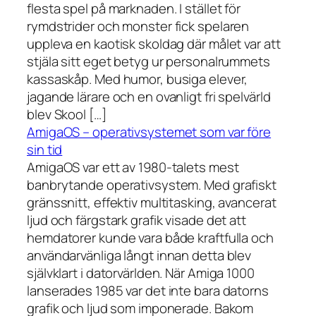
flesta spel på marknaden. I stället för
rymdstrider och monster fick spelaren
uppleva en kaotisk skoldag där målet var att
stjäla sitt eget betyg ur personalrummets
kassaskåp. Med humor, busiga elever,
jagande lärare och en ovanligt fri spelvärld
blev Skool […]
AmigaOS – operativsystemet som var före
sin tid
AmigaOS var ett av 1980-talets mest
banbrytande operativsystem. Med grafiskt
gränssnitt, effektiv multitasking, avancerat
ljud och färgstark grafik visade det att
hemdatorer kunde vara både kraftfulla och
användarvänliga långt innan detta blev
självklart i datorvärlden. När Amiga 1000
lanserades 1985 var det inte bara datorns
grafik och ljud som imponerade. Bakom