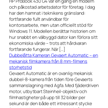
HP ProBook 430 G4 var en gång en modern
och påkostad arbetsdator för företag. I dag
har den hamnat i teknikens gränsland:
fortfarande fullt användbar för
kontorsarbete, men utan officiellt stöd för
Windows 11. Modellen berättar historien om
hur snabbt en välbyggd dator kan förlora sitt
ekonomiska värde – trots att hårdvaran
fortfarande fungerar. När […]
Dubbelåtta Kameran Gevaert Automatic – en
mekanisk filmkamera från 8 mm-filmens
storhetstid
Gevaert Automatic är en ovanlig mekanisk
dubbel-8-kamera från tiden före Gevaerts
sammanslagning med Agfa. Med fjäderdriven
motor, utbytbart Steinheil-objektiv och
filmhastigheter på upp till 32 bilder per
sekund är den både ett intressant stycke