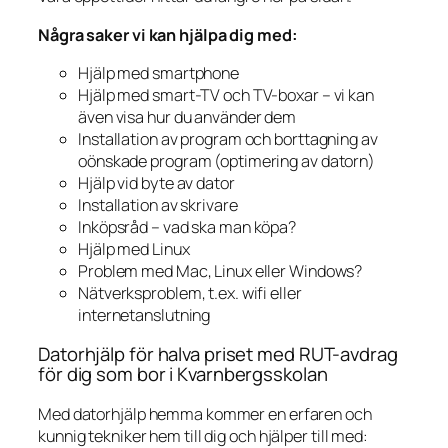
Några saker vi kan hjälpa dig med:
Hjälp med smartphone
Hjälp med smart-TV och TV-boxar – vi kan
även visa hur du använder dem
Installation av program och borttagning av
oönskade program (optimering av datorn)
Hjälp vid byte av dator
Installation av skrivare
Inköpsråd – vad ska man köpa?
Hjälp med Linux
Problem med Mac, Linux eller Windows?
Nätverksproblem, t.ex. wifi eller
internetanslutning
Datorhjälp för halva priset med RUT-avdrag
för dig som bor i Kvarnbergsskolan
Med datorhjälp hemma kommer en erfaren och
kunnig tekniker hem till dig och hjälper till med: