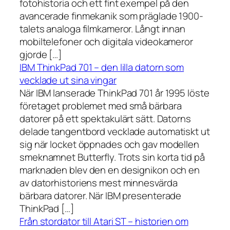
fotohistoria och ett fint exempel på den
avancerade finmekanik som präglade 1900-
talets analoga filmkameror. Långt innan
mobiltelefoner och digitala videokameror
gjorde […]
IBM ThinkPad 701 – den lilla datorn som
vecklade ut sina vingar
När IBM lanserade ThinkPad 701 år 1995 löste
företaget problemet med små bärbara
datorer på ett spektakulärt sätt. Datorns
delade tangentbord vecklade automatiskt ut
sig när locket öppnades och gav modellen
smeknamnet Butterfly. Trots sin korta tid på
marknaden blev den en designikon och en
av datorhistoriens mest minnesvärda
bärbara datorer. När IBM presenterade
ThinkPad […]
Från stordator till Atari ST – historien om