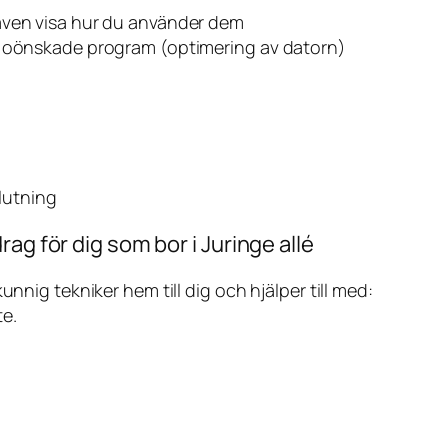
även visa hur du använder dem
v oönskade program (optimering av datorn)
slutning
ag för dig som bor i Juringe allé
ig tekniker hem till dig och hjälper till med:
te.