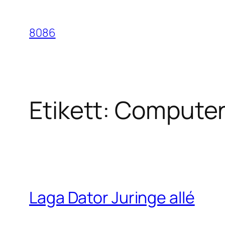
Hoppa
till
8086
innehåll
Etikett:
Computer 
Laga Dator Juringe allé