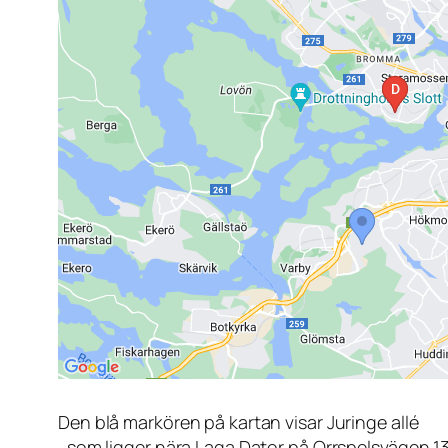
Den blå markören på kartan visar Juringe allé
, som ligger nära Laga Dator på Orrspelsvägen 1