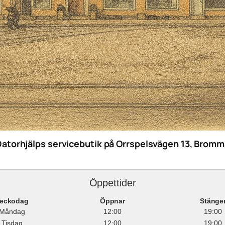
Datorhjälps servicebutik på Orrspelsvägen 13, Bromm
Öppettider
eckodag
Öppnar
Stänge
Måndag
12:00
19:00
Tisdag
12:00
19:00