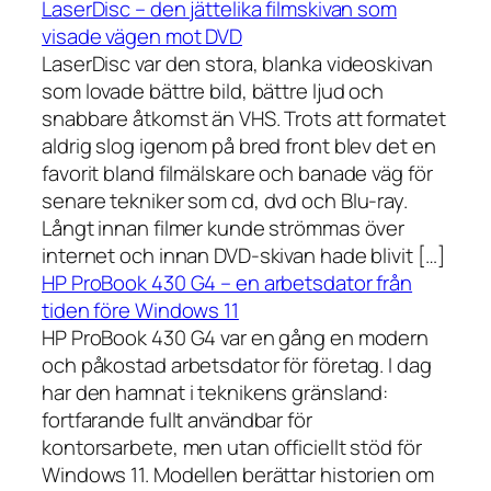
LaserDisc – den jättelika filmskivan som
visade vägen mot DVD
LaserDisc var den stora, blanka videoskivan
som lovade bättre bild, bättre ljud och
snabbare åtkomst än VHS. Trots att formatet
aldrig slog igenom på bred front blev det en
favorit bland filmälskare och banade väg för
senare tekniker som cd, dvd och Blu-ray.
Långt innan filmer kunde strömmas över
internet och innan DVD-skivan hade blivit […]
HP ProBook 430 G4 – en arbetsdator från
tiden före Windows 11
HP ProBook 430 G4 var en gång en modern
och påkostad arbetsdator för företag. I dag
har den hamnat i teknikens gränsland:
fortfarande fullt användbar för
kontorsarbete, men utan officiellt stöd för
Windows 11. Modellen berättar historien om