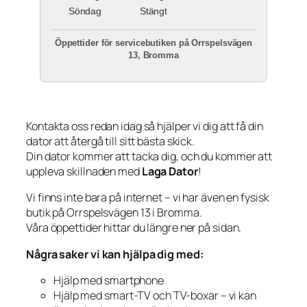
Söndag
Stängt
Öppettider för servicebutiken på Orrspelsvägen
13, Bromma
Kontakta oss redan idag så hjälper vi dig att få din
dator att återgå till sitt bästa skick.
Din dator kommer att tacka dig, och du kommer att
uppleva skillnaden med
Laga Dator
!
Vi finns inte bara på internet – vi har även en fysisk
butik på Orrspelsvägen 13 i Bromma.
Våra öppettider hittar du längre ner på sidan.
Några saker vi kan hjälpa dig med:
Hjälp med smartphone
Hjälp med smart-TV och TV-boxar – vi kan