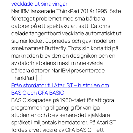
vecklade ut sina vingar
När IBM lanserade ThinkPad 701 år 1995 löste
företaget problemet med små bärbara
datorer på ett spektakulärt sätt. Datorns
delade tangentbord vecklade automatiskt ut
sig när locket öppnades och gav modellen
smeknamnet Butterfly. Trots sin korta tid på
marknaden blev den en designikon och en
av datorhistoriens mest minnesvärda
bärbara datorer. När IBM presenterade
ThinkPad […]
Från stordator till Atari ST – historien om
BASIC och GFA BASIC
BASIC skapades på 1960-talet för att göra
programmering tillgänglig för vanliga
studenter och blev senare det självklara
språket i miljontals hemdatorer. På Atari ST
fördes arvet vidare av GFA BASIC – ett