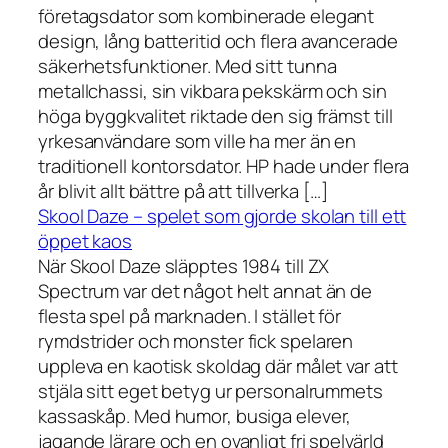
företagsdator som kombinerade elegant
design, lång batteritid och flera avancerade
säkerhetsfunktioner. Med sitt tunna
metallchassi, sin vikbara pekskärm och sin
höga byggkvalitet riktade den sig främst till
yrkesanvändare som ville ha mer än en
traditionell kontorsdator. HP hade under flera
år blivit allt bättre på att tillverka […]
Skool Daze – spelet som gjorde skolan till ett
öppet kaos
När Skool Daze släpptes 1984 till ZX
Spectrum var det något helt annat än de
flesta spel på marknaden. I stället för
rymdstrider och monster fick spelaren
uppleva en kaotisk skoldag där målet var att
stjäla sitt eget betyg ur personalrummets
kassaskåp. Med humor, busiga elever,
jagande lärare och en ovanligt fri spelvärld