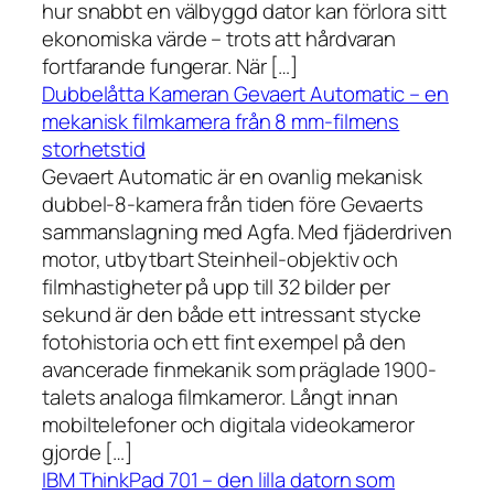
hur snabbt en välbyggd dator kan förlora sitt
ekonomiska värde – trots att hårdvaran
fortfarande fungerar. När […]
Dubbelåtta Kameran Gevaert Automatic – en
mekanisk filmkamera från 8 mm-filmens
storhetstid
Gevaert Automatic är en ovanlig mekanisk
dubbel-8-kamera från tiden före Gevaerts
sammanslagning med Agfa. Med fjäderdriven
motor, utbytbart Steinheil-objektiv och
filmhastigheter på upp till 32 bilder per
sekund är den både ett intressant stycke
fotohistoria och ett fint exempel på den
avancerade finmekanik som präglade 1900-
talets analoga filmkameror. Långt innan
mobiltelefoner och digitala videokameror
gjorde […]
IBM ThinkPad 701 – den lilla datorn som