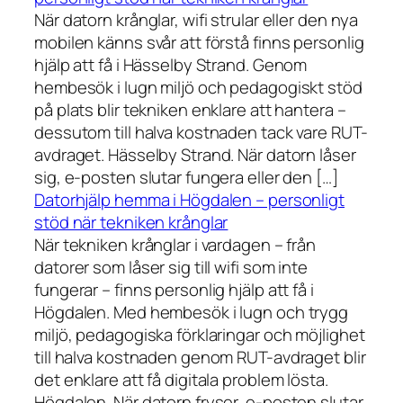
När datorn krånglar, wifi strular eller den nya
mobilen känns svår att förstå finns personlig
hjälp att få i Hässelby Strand. Genom
hembesök i lugn miljö och pedagogiskt stöd
på plats blir tekniken enklare att hantera –
dessutom till halva kostnaden tack vare RUT-
avdraget. Hässelby Strand. När datorn låser
sig, e-posten slutar fungera eller den […]
Datorhjälp hemma i Högdalen – personligt
stöd när tekniken krånglar
När tekniken krånglar i vardagen – från
datorer som låser sig till wifi som inte
fungerar – finns personlig hjälp att få i
Högdalen. Med hembesök i lugn och trygg
miljö, pedagogiska förklaringar och möjlighet
till halva kostnaden genom RUT-avdraget blir
det enklare att få digitala problem lösta.
Högdalen. När datorn fryser, e-posten slutar