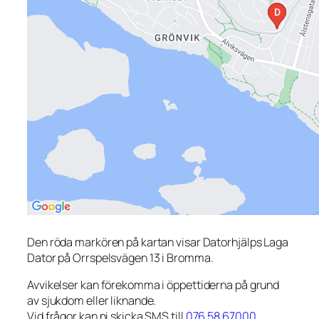
Den röda markören på kartan visar Datorhjälps Laga
Dator på Orrspelsvägen 13 i Bromma.
Avvikelser kan förekomma i öppettiderna på grund
av sjukdom eller liknande.
Vid frågor kan ni skicka SMS till
076 58 67000
.