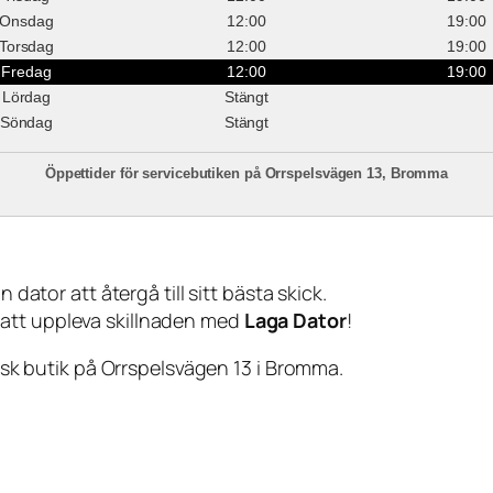
Onsdag
12:00
19:00
Torsdag
12:00
19:00
Fredag
12:00
19:00
Lördag
Stängt
Söndag
Stängt
Öppettider för servicebutiken på Orrspelsvägen 13, Bromma
 dator att återgå till sitt bästa skick.
 att uppleva skillnaden med
Laga Dator
!
sisk butik på Orrspelsvägen 13 i Bromma.