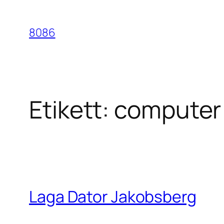
Hoppa
till
8086
innehåll
Etikett:
computer 
Laga Dator Jakobsberg