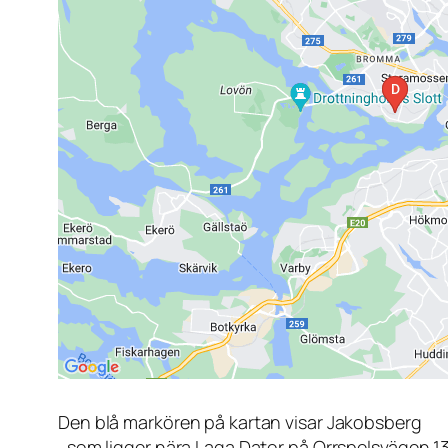
Den blå markören på kartan visar Jakobsberg
, som ligger nära Laga Dator på Orrspelsvägen 1