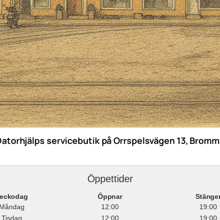
Datorhjälps servicebutik på Orrspelsvägen 13, Bromm
Öppettider
eckodag
Öppnar
Stänge
Måndag
12:00
19:00
Tisdag
12:00
19:00