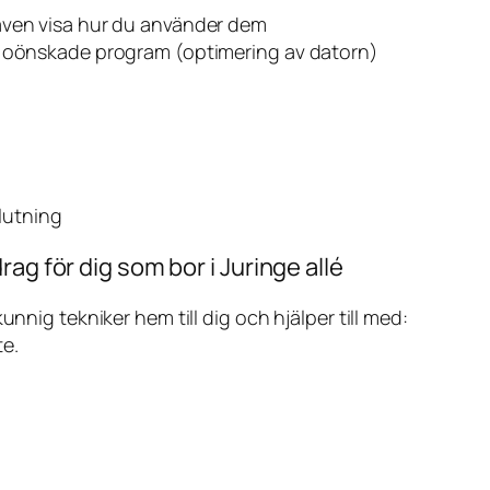
även visa hur du använder dem
v oönskade program (optimering av datorn)
slutning
ag för dig som bor i Juringe allé
ig tekniker hem till dig och hjälper till med:
te.