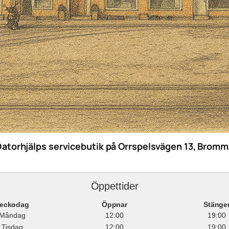
Datorhjälps servicebutik på Orrspelsvägen 13, Bromm
Öppettider
eckodag
Öppnar
Stänge
Måndag
12:00
19:00
Tisdag
12:00
19:00