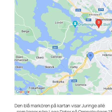
Den blå markören på kartan visar Juringe allé
, som ligger nära Laga Dator på Orrspelsvägen 1