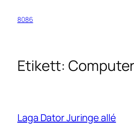
Hoppa
till
8086
innehåll
Etikett:
Computer 
Laga Dator Juringe allé