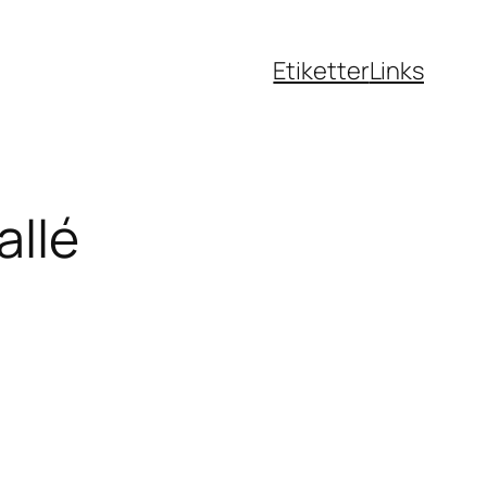
Etiketter
Links
allé