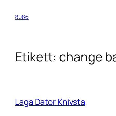
Hoppa
till
8086
innehåll
Etikett:
change ba
Laga Dator Knivsta