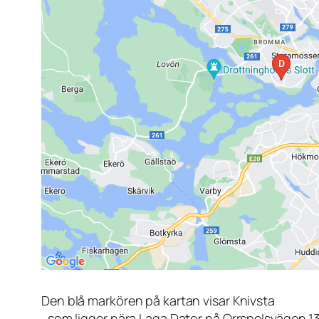
Den blå markören på kartan visar Knivsta
, som ligger nära Laga Dator på Orrspelsvägen 1