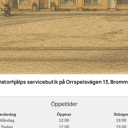
Datorhjälps servicebutik på Orrspelsvägen 13, Bromm
Öppettider
eckodag
Öppnar
Stänge
Måndag
12:00
19:00
Tisdag
12:00
19:00