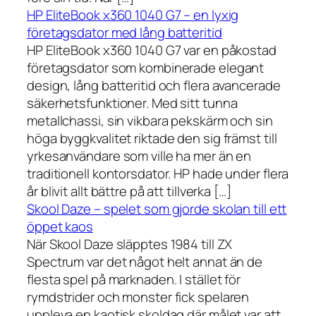
HP EliteBook x360 1040 G7 – en lyxig
företagsdator med lång batteritid
HP EliteBook x360 1040 G7 var en påkostad
företagsdator som kombinerade elegant
design, lång batteritid och flera avancerade
säkerhetsfunktioner. Med sitt tunna
metallchassi, sin vikbara pekskärm och sin
höga byggkvalitet riktade den sig främst till
yrkesanvändare som ville ha mer än en
traditionell kontorsdator. HP hade under flera
år blivit allt bättre på att tillverka […]
Skool Daze – spelet som gjorde skolan till ett
öppet kaos
När Skool Daze släpptes 1984 till ZX
Spectrum var det något helt annat än de
flesta spel på marknaden. I stället för
rymdstrider och monster fick spelaren
uppleva en kaotisk skoldag där målet var att