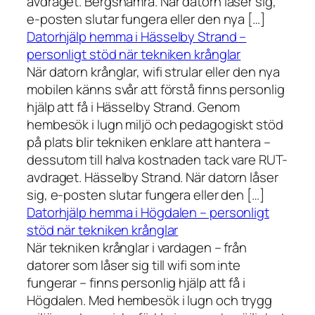
avdraget. Bergshamra. När datorn låser sig,
e-posten slutar fungera eller den nya […]
Datorhjälp hemma i Hässelby Strand –
personligt stöd när tekniken krånglar
När datorn krånglar, wifi strular eller den nya
mobilen känns svår att förstå finns personlig
hjälp att få i Hässelby Strand. Genom
hembesök i lugn miljö och pedagogiskt stöd
på plats blir tekniken enklare att hantera –
dessutom till halva kostnaden tack vare RUT-
avdraget. Hässelby Strand. När datorn låser
sig, e-posten slutar fungera eller den […]
Datorhjälp hemma i Högdalen – personligt
stöd när tekniken krånglar
När tekniken krånglar i vardagen – från
datorer som låser sig till wifi som inte
fungerar – finns personlig hjälp att få i
Högdalen. Med hembesök i lugn och trygg