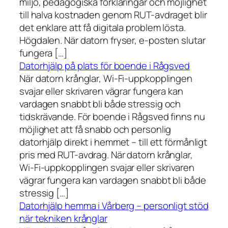
miljö, pedagogiska förklaringar och möjlighet
till halva kostnaden genom RUT-avdraget blir
det enklare att få digitala problem lösta.
Högdalen. När datorn fryser, e-posten slutar
fungera […]
Datorhjälp på plats för boende i Rågsved
När datorn krånglar, Wi-Fi-uppkopplingen
svajar eller skrivaren vägrar fungera kan
vardagen snabbt bli både stressig och
tidskrävande. För boende i Rågsved finns nu
möjlighet att få snabb och personlig
datorhjälp direkt i hemmet – till ett förmånligt
pris med RUT-avdrag. När datorn krånglar,
Wi-Fi-uppkopplingen svajar eller skrivaren
vägrar fungera kan vardagen snabbt bli både
stressig […]
Datorhjälp hemma i Vårberg – personligt stöd
när tekniken krånglar