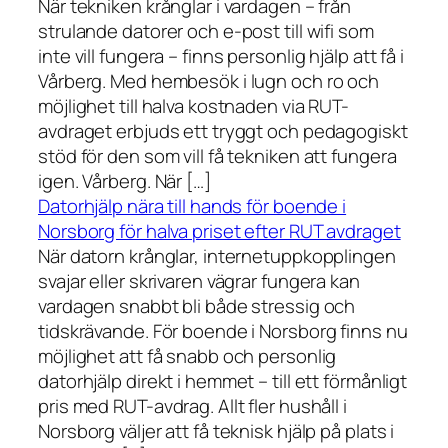
När tekniken krånglar i vardagen – från
strulande datorer och e-post till wifi som
inte vill fungera – finns personlig hjälp att få i
Vårberg. Med hembesök i lugn och ro och
möjlighet till halva kostnaden via RUT-
avdraget erbjuds ett tryggt och pedagogiskt
stöd för den som vill få tekniken att fungera
igen. Vårberg. När […]
Datorhjälp nära till hands för boende i
Norsborg för halva priset efter RUT avdraget
När datorn krånglar, internetuppkopplingen
svajar eller skrivaren vägrar fungera kan
vardagen snabbt bli både stressig och
tidskrävande. För boende i Norsborg finns nu
möjlighet att få snabb och personlig
datorhjälp direkt i hemmet – till ett förmånligt
pris med RUT-avdrag. Allt fler hushåll i
Norsborg väljer att få teknisk hjälp på plats i