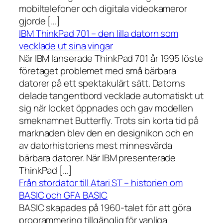
mobiltelefoner och digitala videokameror
gjorde […]
IBM ThinkPad 701 – den lilla datorn som
vecklade ut sina vingar
När IBM lanserade ThinkPad 701 år 1995 löste
företaget problemet med små bärbara
datorer på ett spektakulärt sätt. Datorns
delade tangentbord vecklade automatiskt ut
sig när locket öppnades och gav modellen
smeknamnet Butterfly. Trots sin korta tid på
marknaden blev den en designikon och en
av datorhistoriens mest minnesvärda
bärbara datorer. När IBM presenterade
ThinkPad […]
Från stordator till Atari ST – historien om
BASIC och GFA BASIC
BASIC skapades på 1960-talet för att göra
programmering tillgänglig för vanliga