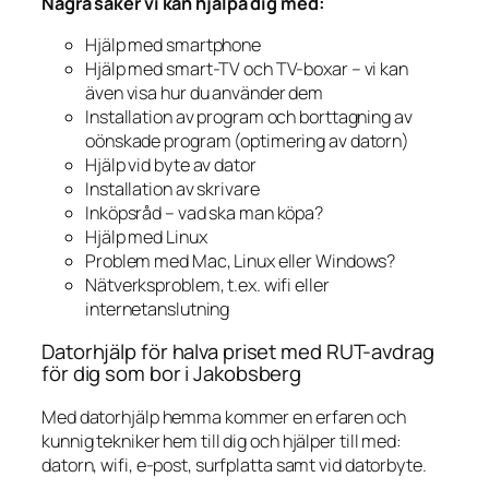
Några saker vi kan hjälpa dig med:
Hjälp med smartphone
Hjälp med smart-TV och TV-boxar – vi kan
även visa hur du använder dem
Installation av program och borttagning av
oönskade program (optimering av datorn)
Hjälp vid byte av dator
Installation av skrivare
Inköpsråd – vad ska man köpa?
Hjälp med Linux
Problem med Mac, Linux eller Windows?
Nätverksproblem, t.ex. wifi eller
internetanslutning
Datorhjälp för halva priset med RUT-avdrag
för dig som bor i Jakobsberg
Med datorhjälp hemma kommer en erfaren och
kunnig tekniker hem till dig och hjälper till med:
datorn, wifi, e-post, surfplatta samt vid datorbyte.