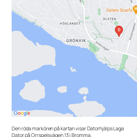
Den röda markören på kartan visar Datorhjälps Laga
Dator på Orrspelsvägen 13 i Bromma.