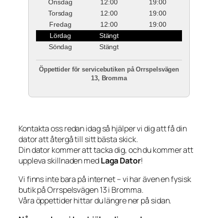
Onsdag
12:00
19:00
Torsdag
12:00
19:00
Fredag
12:00
19:00
Lördag
Stängt
Söndag
Stängt
Öppettider för servicebutiken på Orrspelsvägen
13, Bromma
Kontakta oss redan idag så hjälper vi dig att få din
dator att återgå till sitt bästa skick.
Din dator kommer att tacka dig, och du kommer att
uppleva skillnaden med
Laga Dator
!
Vi finns inte bara på internet – vi har även en fysisk
butik på Orrspelsvägen 13 i Bromma.
Våra öppettider hittar du längre ner på sidan.