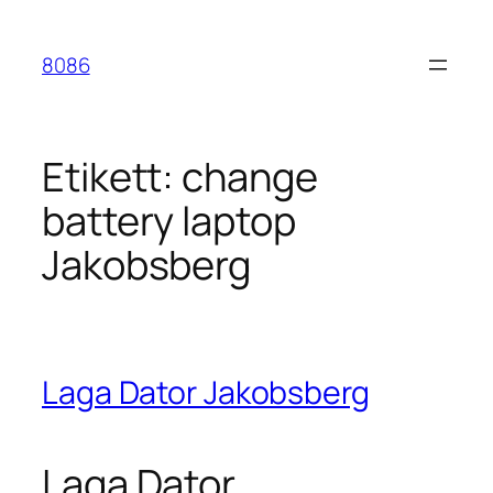
Hoppa
till
8086
innehåll
Etikett:
change
battery laptop
Jakobsberg
Laga Dator Jakobsberg
Laga Dator