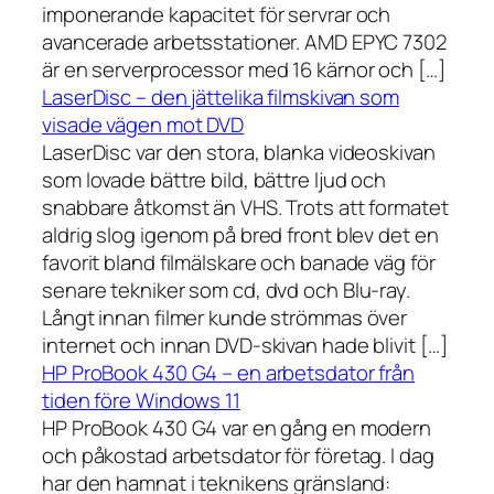
imponerande kapacitet för servrar och
avancerade arbetsstationer. AMD EPYC 7302
är en serverprocessor med 16 kärnor och […]
LaserDisc – den jättelika filmskivan som
visade vägen mot DVD
LaserDisc var den stora, blanka videoskivan
som lovade bättre bild, bättre ljud och
snabbare åtkomst än VHS. Trots att formatet
aldrig slog igenom på bred front blev det en
favorit bland filmälskare och banade väg för
senare tekniker som cd, dvd och Blu-ray.
Långt innan filmer kunde strömmas över
internet och innan DVD-skivan hade blivit […]
HP ProBook 430 G4 – en arbetsdator från
tiden före Windows 11
HP ProBook 430 G4 var en gång en modern
och påkostad arbetsdator för företag. I dag
har den hamnat i teknikens gränsland: