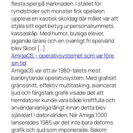
flesta spel på marknaden. I stället för
rymdstrider och monster fick spelaren
uppleva en kaotisk skoldag där målet var att
stjäla sitt eget betyg ur personalrummets
kassaskåp. Med humor, busiga elever,
jagande lärare och en ovanligt fri spelvärld
blev Skool […]
AmigaOS – operativsystemet som var före
sin tid
AmigaOS var ett av 1980-talets mest
banbrytande operativsystem. Med grafiskt
gränssnitt, effektiv multitasking, avancerat
ljud och färgstark grafik visade det att
hemdatorer kunde vara både kraftfulla och
användarvänliga långt innan detta blev
självklart i datorvärlden. När Amiga 1000
lanserades 1985 var det inte bara datorns
grafik och ljud som imponerade. Bakom