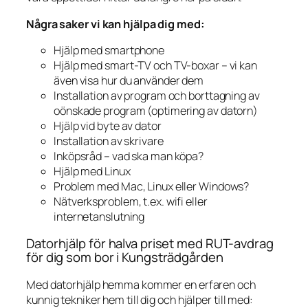
Några saker vi kan hjälpa dig med:
Hjälp med smartphone
Hjälp med smart-TV och TV-boxar – vi kan
även visa hur du använder dem
Installation av program och borttagning av
oönskade program (optimering av datorn)
Hjälp vid byte av dator
Installation av skrivare
Inköpsråd – vad ska man köpa?
Hjälp med Linux
Problem med Mac, Linux eller Windows?
Nätverksproblem, t.ex. wifi eller
internetanslutning
Datorhjälp för halva priset med RUT-avdrag
för dig som bor i Kungsträdgården
Med datorhjälp hemma kommer en erfaren och
kunnig tekniker hem till dig och hjälper till med: