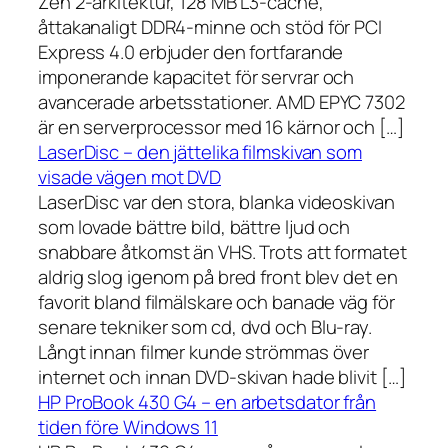
Zen 2-arkitektur, 128 MB L3-cache,
åttakanaligt DDR4-minne och stöd för PCI
Express 4.0 erbjuder den fortfarande
imponerande kapacitet för servrar och
avancerade arbetsstationer. AMD EPYC 7302
är en serverprocessor med 16 kärnor och […]
LaserDisc – den jättelika filmskivan som
visade vägen mot DVD
LaserDisc var den stora, blanka videoskivan
som lovade bättre bild, bättre ljud och
snabbare åtkomst än VHS. Trots att formatet
aldrig slog igenom på bred front blev det en
favorit bland filmälskare och banade väg för
senare tekniker som cd, dvd och Blu-ray.
Långt innan filmer kunde strömmas över
internet och innan DVD-skivan hade blivit […]
HP ProBook 430 G4 – en arbetsdator från
tiden före Windows 11