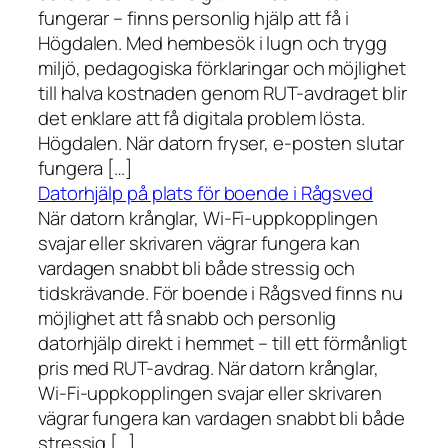
fungerar – finns personlig hjälp att få i
Högdalen. Med hembesök i lugn och trygg
miljö, pedagogiska förklaringar och möjlighet
till halva kostnaden genom RUT-avdraget blir
det enklare att få digitala problem lösta.
Högdalen. När datorn fryser, e-posten slutar
fungera […]
Datorhjälp på plats för boende i Rågsved
När datorn krånglar, Wi-Fi-uppkopplingen
svajar eller skrivaren vägrar fungera kan
vardagen snabbt bli både stressig och
tidskrävande. För boende i Rågsved finns nu
möjlighet att få snabb och personlig
datorhjälp direkt i hemmet – till ett förmånligt
pris med RUT-avdrag. När datorn krånglar,
Wi-Fi-uppkopplingen svajar eller skrivaren
vägrar fungera kan vardagen snabbt bli både
stressig […]