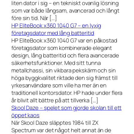
liten dator i sig – en tekniskt ovanlig lösning
som var både långsam, avancerad och långt
före sin tid. När […]
HP EliteBook x360 1040 G7 – en lyxig
företagsdator med lång batteritid
HP EliteBook x360 1040 G7 var en påkostad
företagsdator som kombinerade elegant
design, lång batteritid och flera avancerade
säkerhetsfunktioner. Med sitt tunna
metallchassi, sin vikbara pekskärm och sin
höga byggkvalitet riktade den sig främst till
yrkesanvändare som ville ha mer än en
traditionell kontorsdator. HP hade under flera
år blivit allt bättre på att tillverka […]
Skool Daze – spelet som gjorde skolan till ett
öppet kaos
När Skool Daze släpptes 1984 till ZX
Spectrum var det något helt annat än de