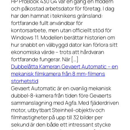
HP ProBook 430 G4 var en gång en modern
och påkostad arbetsdator för företag. I dag
har den hamnat i teknikens gränsland:
fortfarande fullt användbar för
kontorsarbete, men utan officiellt stöd för
Windows 11. Modellen berättar historien om
hur snabbt en välbyggd dator kan förlora sitt
ekonomiska värde – trots att hårdvaran
fortfarande fungerar. När […]
Dubbelåtta Kameran Gevaert Automatic – en
mekanisk filmkamera från 8 mm-filmens
storhetstid
Gevaert Automatic är en ovanlig mekanisk
dubbel-8-kamera från tiden före Gevaerts
sammanslagning med Agfa. Med fjäderdriven
motor, utbytbart Steinheil-objektiv och
filmhastigheter på upp till 32 bilder per
sekund är den både ett intressant stycke