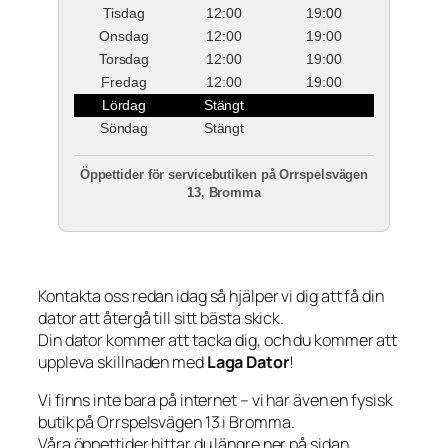
Tisdag
12:00
19:00
Onsdag
12:00
19:00
Torsdag
12:00
19:00
Fredag
12:00
19:00
Lördag
Stängt
Söndag
Stängt
Öppettider för servicebutiken på Orrspelsvägen
13, Bromma
Kontakta oss redan idag så hjälper vi dig att få din
dator att återgå till sitt bästa skick.
Din dator kommer att tacka dig, och du kommer att
uppleva skillnaden med
Laga Dator
!
Vi finns inte bara på internet – vi har även en fysisk
butik på Orrspelsvägen 13 i Bromma.
Våra öppettider hittar du längre ner på sidan.