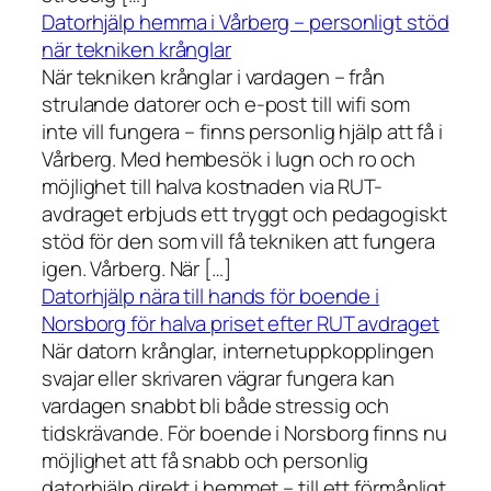
Datorhjälp hemma i Vårberg – personligt stöd
när tekniken krånglar
När tekniken krånglar i vardagen – från
strulande datorer och e-post till wifi som
inte vill fungera – finns personlig hjälp att få i
Vårberg. Med hembesök i lugn och ro och
möjlighet till halva kostnaden via RUT-
avdraget erbjuds ett tryggt och pedagogiskt
stöd för den som vill få tekniken att fungera
igen. Vårberg. När […]
Datorhjälp nära till hands för boende i
Norsborg för halva priset efter RUT avdraget
När datorn krånglar, internetuppkopplingen
svajar eller skrivaren vägrar fungera kan
vardagen snabbt bli både stressig och
tidskrävande. För boende i Norsborg finns nu
möjlighet att få snabb och personlig
datorhjälp direkt i hemmet – till ett förmånligt