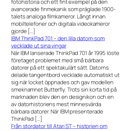
fotohistoria och ett fint exempel på den
avancerade finmekanik som präglade 1900-
talets analoga filmkameror. Långt innan
mobiltelefoner och digitala videokameror
gjorde […]
IBM ThinkPad 701 – den lilla datorn som
vecklade ut sina vingar
När IBM lanserade ThinkPad 701 år 1995 löste
företaget problemet med små bärbara
datorer på ett spektakulärt sätt. Datorns
delade tangentbord vecklade automatiskt ut
sig när locket öppnades och gav modellen
smeknamnet Butterfly. Trots sin korta tid på
marknaden blev den en designikon och en
av datorhistoriens mest minnesvärda
bärbara datorer. När IBM presenterade
ThinkPad […]
Från stordator till Atari ST – historien om