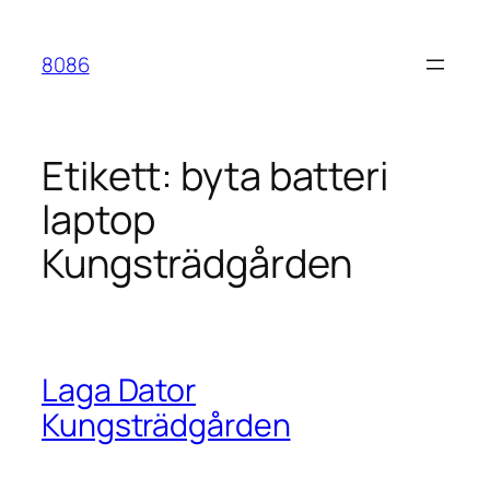
Hoppa
till
8086
innehåll
Etikett:
byta batteri
laptop
Kungsträdgården
Laga Dator
Kungsträdgården