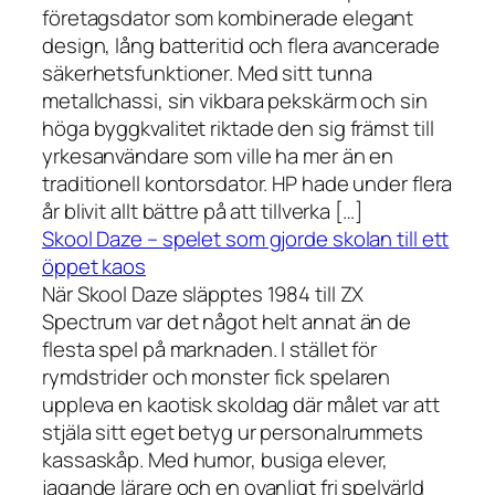
företagsdator som kombinerade elegant
design, lång batteritid och flera avancerade
säkerhetsfunktioner. Med sitt tunna
metallchassi, sin vikbara pekskärm och sin
höga byggkvalitet riktade den sig främst till
yrkesanvändare som ville ha mer än en
traditionell kontorsdator. HP hade under flera
år blivit allt bättre på att tillverka […]
Skool Daze – spelet som gjorde skolan till ett
öppet kaos
När Skool Daze släpptes 1984 till ZX
Spectrum var det något helt annat än de
flesta spel på marknaden. I stället för
rymdstrider och monster fick spelaren
uppleva en kaotisk skoldag där målet var att
stjäla sitt eget betyg ur personalrummets
kassaskåp. Med humor, busiga elever,
jagande lärare och en ovanligt fri spelvärld