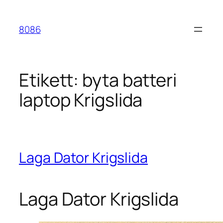
Hoppa
till
8086
innehåll
Etikett:
byta batteri
laptop Krigslida
Laga Dator Krigslida
Laga Dator Krigslida