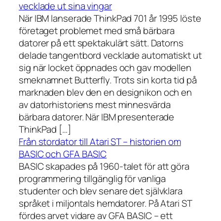
vecklade ut sina vingar
När IBM lanserade ThinkPad 701 år 1995 löste
företaget problemet med små bärbara
datorer på ett spektakulärt sätt. Datorns
delade tangentbord vecklade automatiskt ut
sig när locket öppnades och gav modellen
smeknamnet Butterfly. Trots sin korta tid på
marknaden blev den en designikon och en
av datorhistoriens mest minnesvärda
bärbara datorer. När IBM presenterade
ThinkPad […]
Från stordator till Atari ST – historien om
BASIC och GFA BASIC
BASIC skapades på 1960-talet för att göra
programmering tillgänglig för vanliga
studenter och blev senare det självklara
språket i miljontals hemdatorer. På Atari ST
fördes arvet vidare av GFA BASIC – ett