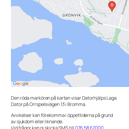
Den röda markören på kartan visar Datorhjälps Laga
Dator på Orrspelsvägen 13 i Bromma.
Avvikelser kan förekomma i öppettiderna på grund
av sjukdom eller liknande.
Vid frågor kan ni skicka SMS till
076 58 67000
.