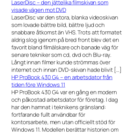
LaserDisc – den jättelika filmskivan som
visade vägen mot DVD
LaserDisc var den stora, blanka videoskivan
som lovade bättre bild, bättre ljud och
snabbare åtkomst än VHS. Trots att formatet
aldrig slog igenom på bred front blev det en
favorit bland filmälskare och banade väg för
senare tekniker som cd, dvd och Blu-ray.
Långt innan filmer kunde strömmas över
internet och innan DVD-skivan hade blivit […]
HP ProBook 430 G4 – en arbetsdator från
tiden före Windows 11
HP ProBook 430 G4 var en gång en modern
och påkostad arbetsdator för företag. I dag
har den hamnat i teknikens gränsland:
fortfarande fullt användbar för
kontorsarbete, men utan officiellt stöd för
Windows 11. Modellen berättar historien om