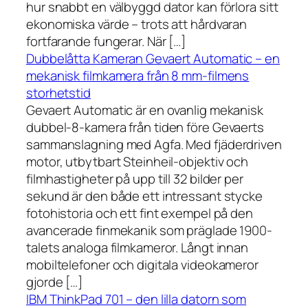
hur snabbt en välbyggd dator kan förlora sitt
ekonomiska värde – trots att hårdvaran
fortfarande fungerar. När […]
Dubbelåtta Kameran Gevaert Automatic – en
mekanisk filmkamera från 8 mm-filmens
storhetstid
Gevaert Automatic är en ovanlig mekanisk
dubbel-8-kamera från tiden före Gevaerts
sammanslagning med Agfa. Med fjäderdriven
motor, utbytbart Steinheil-objektiv och
filmhastigheter på upp till 32 bilder per
sekund är den både ett intressant stycke
fotohistoria och ett fint exempel på den
avancerade finmekanik som präglade 1900-
talets analoga filmkameror. Långt innan
mobiltelefoner och digitala videokameror
gjorde […]
IBM ThinkPad 701 – den lilla datorn som