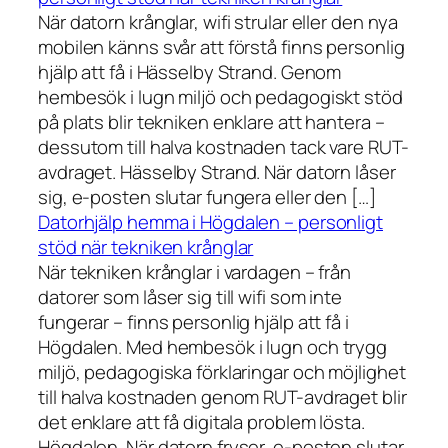
När datorn krånglar, wifi strular eller den nya
mobilen känns svår att förstå finns personlig
hjälp att få i Hässelby Strand. Genom
hembesök i lugn miljö och pedagogiskt stöd
på plats blir tekniken enklare att hantera –
dessutom till halva kostnaden tack vare RUT-
avdraget. Hässelby Strand. När datorn låser
sig, e-posten slutar fungera eller den […]
Datorhjälp hemma i Högdalen – personligt
stöd när tekniken krånglar
När tekniken krånglar i vardagen – från
datorer som låser sig till wifi som inte
fungerar – finns personlig hjälp att få i
Högdalen. Med hembesök i lugn och trygg
miljö, pedagogiska förklaringar och möjlighet
till halva kostnaden genom RUT-avdraget blir
det enklare att få digitala problem lösta.
Högdalen. När datorn fryser, e-posten slutar