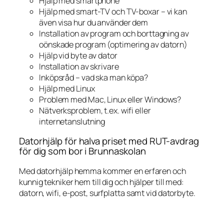
Hjälp med smartphone
Hjälp med smart-TV och TV-boxar – vi kan
även visa hur du använder dem
Installation av program och borttagning av
oönskade program (optimering av datorn)
Hjälp vid byte av dator
Installation av skrivare
Inköpsråd – vad ska man köpa?
Hjälp med Linux
Problem med Mac, Linux eller Windows?
Nätverksproblem, t.ex. wifi eller
internetanslutning
Datorhjälp för halva priset med RUT-avdrag
för dig som bor i Brunnaskolan
Med datorhjälp hemma kommer en erfaren och
kunnig tekniker hem till dig och hjälper till med:
datorn, wifi, e-post, surfplatta samt vid datorbyte.