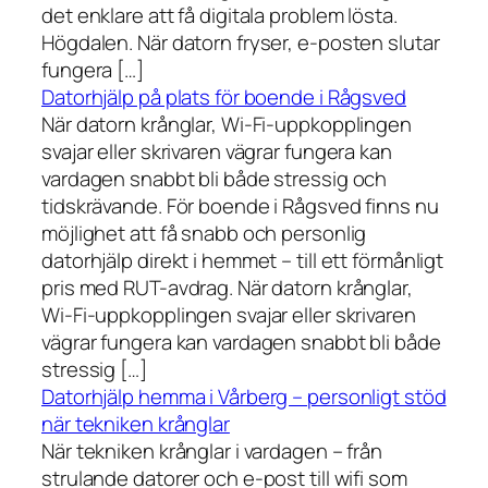
det enklare att få digitala problem lösta.
Högdalen. När datorn fryser, e-posten slutar
fungera […]
Datorhjälp på plats för boende i Rågsved
När datorn krånglar, Wi-Fi-uppkopplingen
svajar eller skrivaren vägrar fungera kan
vardagen snabbt bli både stressig och
tidskrävande. För boende i Rågsved finns nu
möjlighet att få snabb och personlig
datorhjälp direkt i hemmet – till ett förmånligt
pris med RUT-avdrag. När datorn krånglar,
Wi-Fi-uppkopplingen svajar eller skrivaren
vägrar fungera kan vardagen snabbt bli både
stressig […]
Datorhjälp hemma i Vårberg – personligt stöd
när tekniken krånglar
När tekniken krånglar i vardagen – från
strulande datorer och e-post till wifi som