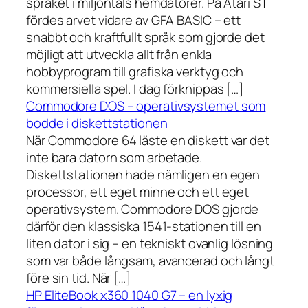
språket i miljontals hemdatorer. På Atari ST
fördes arvet vidare av GFA BASIC – ett
snabbt och kraftfullt språk som gjorde det
möjligt att utveckla allt från enkla
hobbyprogram till grafiska verktyg och
kommersiella spel. I dag förknippas […]
Commodore DOS – operativsystemet som
bodde i diskettstationen
När Commodore 64 läste en diskett var det
inte bara datorn som arbetade.
Diskettstationen hade nämligen en egen
processor, ett eget minne och ett eget
operativsystem. Commodore DOS gjorde
därför den klassiska 1541-stationen till en
liten dator i sig – en tekniskt ovanlig lösning
som var både långsam, avancerad och långt
före sin tid. När […]
HP EliteBook x360 1040 G7 – en lyxig