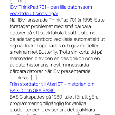
gjorde […]
IBM ThinkPad 701 – den lilla datorn som
vecklade ut sina vingar
När IBM lanserade ThinkPad 701 år 1995 löste
företaget problemet med små bärbara
datorer på ett spektakulärt sätt. Datorns
delade tangentbord vecklade automatiskt ut
sig när locket öppnades och gav modellen
smeknamnet Butterfly. Trots sin korta tid på
marknaden blev den en designikon och en
av datorhistoriens mest minnesvärda
bärbara datorer. När IBM presenterade
ThinkPad […]
Från stordator till Atari ST – historien om
BASIC och GFA BASIC
BASIC skapades på 1960-talet för att göra
programmering tillgänglig för vanliga
studenter och blev senare det självklara