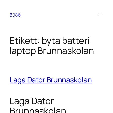
Hoppa
till
8086
innehåll
Etikett:
byta batteri
laptop Brunnaskolan
Laga Dator Brunnaskolan
Laga Dator
Brunnaskolan