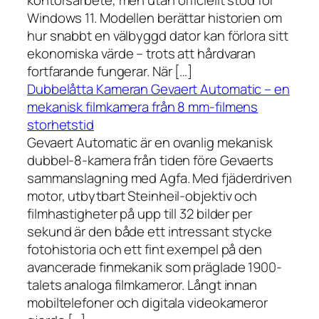
kontorsarbete, men utan officiellt stöd för
Windows 11. Modellen berättar historien om
hur snabbt en välbyggd dator kan förlora sitt
ekonomiska värde – trots att hårdvaran
fortfarande fungerar. När […]
Dubbelåtta Kameran Gevaert Automatic – en
mekanisk filmkamera från 8 mm-filmens
storhetstid
Gevaert Automatic är en ovanlig mekanisk
dubbel-8-kamera från tiden före Gevaerts
sammanslagning med Agfa. Med fjäderdriven
motor, utbytbart Steinheil-objektiv och
filmhastigheter på upp till 32 bilder per
sekund är den både ett intressant stycke
fotohistoria och ett fint exempel på den
avancerade finmekanik som präglade 1900-
talets analoga filmkameror. Långt innan
mobiltelefoner och digitala videokameror