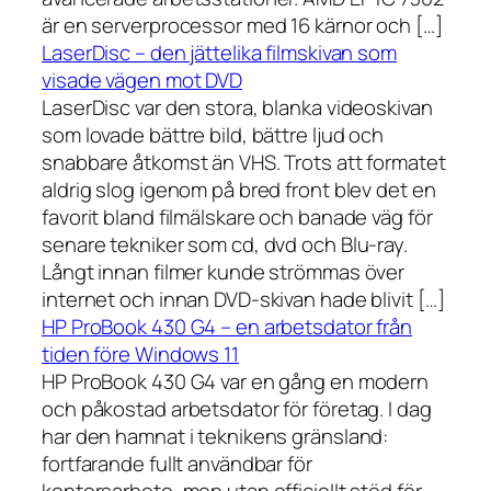
är en serverprocessor med 16 kärnor och […]
LaserDisc – den jättelika filmskivan som
visade vägen mot DVD
LaserDisc var den stora, blanka videoskivan
som lovade bättre bild, bättre ljud och
snabbare åtkomst än VHS. Trots att formatet
aldrig slog igenom på bred front blev det en
favorit bland filmälskare och banade väg för
senare tekniker som cd, dvd och Blu-ray.
Långt innan filmer kunde strömmas över
internet och innan DVD-skivan hade blivit […]
HP ProBook 430 G4 – en arbetsdator från
tiden före Windows 11
HP ProBook 430 G4 var en gång en modern
och påkostad arbetsdator för företag. I dag
har den hamnat i teknikens gränsland:
fortfarande fullt användbar för