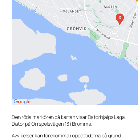
Den röda markören på kartan visar Datorhjälps Laga
Dator på Orrspelsvägen 13 i Bromma.
Avvikelser kan förekomma i öppettiderna på grund