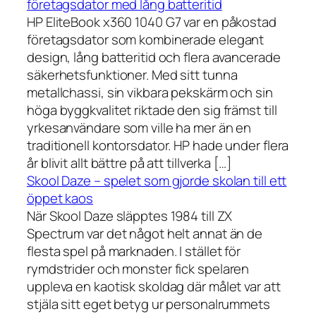
företagsdator med lång batteritid
HP EliteBook x360 1040 G7 var en påkostad
företagsdator som kombinerade elegant
design, lång batteritid och flera avancerade
säkerhetsfunktioner. Med sitt tunna
metallchassi, sin vikbara pekskärm och sin
höga byggkvalitet riktade den sig främst till
yrkesanvändare som ville ha mer än en
traditionell kontorsdator. HP hade under flera
år blivit allt bättre på att tillverka […]
Skool Daze – spelet som gjorde skolan till ett
öppet kaos
När Skool Daze släpptes 1984 till ZX
Spectrum var det något helt annat än de
flesta spel på marknaden. I stället för
rymdstrider och monster fick spelaren
uppleva en kaotisk skoldag där målet var att
stjäla sitt eget betyg ur personalrummets