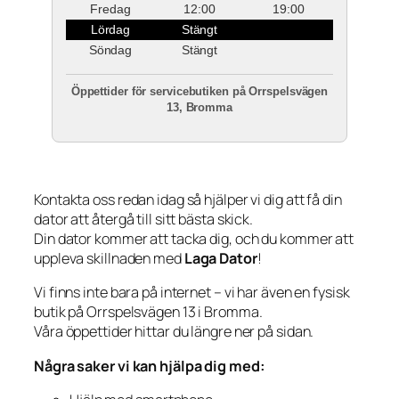
Fredag
12:00
19:00
Lördag
Stängt
Söndag
Stängt
Öppettider för servicebutiken på Orrspelsvägen
13, Bromma
Kontakta oss redan idag så hjälper vi dig att få din
dator att återgå till sitt bästa skick.
Din dator kommer att tacka dig, och du kommer att
uppleva skillnaden med
Laga Dator
!
Vi finns inte bara på internet – vi har även en fysisk
butik på Orrspelsvägen 13 i Bromma.
Våra öppettider hittar du längre ner på sidan.
Några saker vi kan hjälpa dig med: