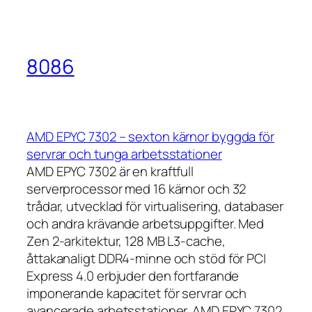
8086
AMD EPYC 7302 – sexton kärnor byggda för
servrar och tunga arbetsstationer
AMD EPYC 7302 är en kraftfull
serverprocessor med 16 kärnor och 32
trådar, utvecklad för virtualisering, databaser
och andra krävande arbetsuppgifter. Med
Zen 2-arkitektur, 128 MB L3-cache,
åttakanaligt DDR4-minne och stöd för PCI
Express 4.0 erbjuder den fortfarande
imponerande kapacitet för servrar och
avancerade arbetsstationer. AMD EPYC 7302