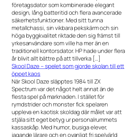
företagsdator som kombinerade elegant
design, lång batteritid och flera avancerade
säkerhetsfunktioner. Med sitt tunna
metallchassi, sin vikbara pekskärm och sin
höga byggkvalitet riktade den sig främst till
yrkesanvändare som ville ha mer än en
traditionell kontorsdator. HP hade under flera
år blivit allt bättre på att tillverka […]
Skool Daze – spelet som gjorde skolan till ett
öppet kaos
När Skool Daze släpptes 1984 till ZX
Spectrum var det något helt annat än de
flesta spel på marknaden. I stället för
rymdstrider och monster fick spelaren
uppleva en kaotisk skoldag där målet var att
stjäla sitt eget betyg ur personalrummets
kassaskåp. Med humor, busiga elever,
jagande lärare och en ovanligt fri spelvärld