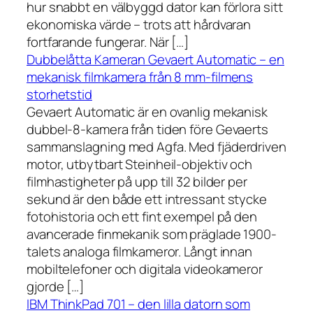
hur snabbt en välbyggd dator kan förlora sitt
ekonomiska värde – trots att hårdvaran
fortfarande fungerar. När […]
Dubbelåtta Kameran Gevaert Automatic – en
mekanisk filmkamera från 8 mm-filmens
storhetstid
Gevaert Automatic är en ovanlig mekanisk
dubbel-8-kamera från tiden före Gevaerts
sammanslagning med Agfa. Med fjäderdriven
motor, utbytbart Steinheil-objektiv och
filmhastigheter på upp till 32 bilder per
sekund är den både ett intressant stycke
fotohistoria och ett fint exempel på den
avancerade finmekanik som präglade 1900-
talets analoga filmkameror. Långt innan
mobiltelefoner och digitala videokameror
gjorde […]
IBM ThinkPad 701 – den lilla datorn som