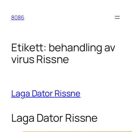
Hoppa
till
8086
innehåll
Etikett:
behandling av
virus Rissne
Laga Dator Rissne
Laga Dator Rissne