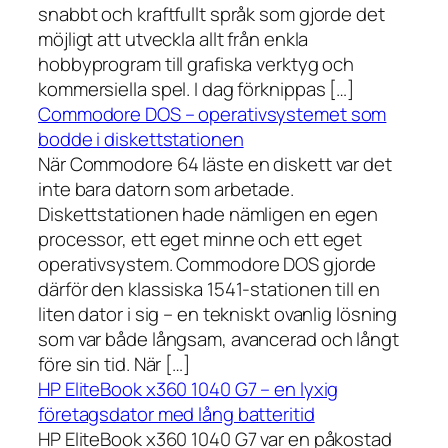
snabbt och kraftfullt språk som gjorde det
möjligt att utveckla allt från enkla
hobbyprogram till grafiska verktyg och
kommersiella spel. I dag förknippas […]
Commodore DOS – operativsystemet som
bodde i diskettstationen
När Commodore 64 läste en diskett var det
inte bara datorn som arbetade.
Diskettstationen hade nämligen en egen
processor, ett eget minne och ett eget
operativsystem. Commodore DOS gjorde
därför den klassiska 1541-stationen till en
liten dator i sig – en tekniskt ovanlig lösning
som var både långsam, avancerad och långt
före sin tid. När […]
HP EliteBook x360 1040 G7 – en lyxig
företagsdator med lång batteritid
HP EliteBook x360 1040 G7 var en påkostad