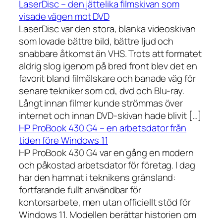
LaserDisc – den jättelika filmskivan som
visade vägen mot DVD
LaserDisc var den stora, blanka videoskivan
som lovade bättre bild, bättre ljud och
snabbare åtkomst än VHS. Trots att formatet
aldrig slog igenom på bred front blev det en
favorit bland filmälskare och banade väg för
senare tekniker som cd, dvd och Blu-ray.
Långt innan filmer kunde strömmas över
internet och innan DVD-skivan hade blivit […]
HP ProBook 430 G4 – en arbetsdator från
tiden före Windows 11
HP ProBook 430 G4 var en gång en modern
och påkostad arbetsdator för företag. I dag
har den hamnat i teknikens gränsland:
fortfarande fullt användbar för
kontorsarbete, men utan officiellt stöd för
Windows 11. Modellen berättar historien om