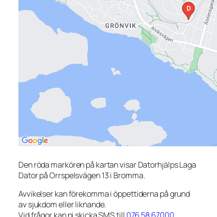
Den röda markören på kartan visar Datorhjälps Laga
Dator på Orrspelsvägen 13 i Bromma.
Avvikelser kan förekomma i öppettiderna på grund
av sjukdom eller liknande.
Vid frågor kan ni skicka SMS till
076 58 67000
.