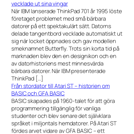
vecklade ut sina vingar
När IBM lanserade ThinkPad 701 år 1995 löste
företaget problemet med små bärbara
datorer på ett spektakulärt sätt. Datorns
delade tangentbord vecklade automatiskt ut
sig när locket öppnades och gav modellen
smeknamnet Butterfly. Trots sin korta tid på
marknaden blev den en designikon och en
av datorhistoriens mest minnesvärda
bärbara datorer. När IBM presenterade
ThinkPad […]
Från stordator till Atari ST – historien om
BASIC och GFA BASIC
BASIC skapades på 1960-talet för att göra
programmering tillgänglig för vanliga
studenter och blev senare det självklara
språket i miljontals hemdatorer. På Atari ST
fördes arvet vidare av GFA BASIC – ett