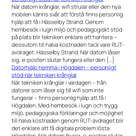
När datorn krånglar, wifi strular eller den nya
mobilen känns svår att förstå finns personlig
hjälp att få i Hässelby Strand. Genom
hembesök i lugn miljö och pedagogiskt stöd
på plats blir tekniken enklare att hantera –
dessutom till halva kostnaden tack vare RUT-
avdraget. Hässelby Strand. När datorn låser
sig, e-posten slutar fungera eller den […]
Datorhjälp hemma i Högdalen – personligt
stöd när tekniken krånglar
När tekniken krånglar i vardagen – från
datorer som låser sig till wifi som inte
fungerar – finns personlig hjälp att få i
Högdalen. Med hembesök i lugn och trygg
miljö, pedagogiska förklaringar och möjlighet
till halva kostnaden genom RUT-avdraget blir
det enklare att få digitala problem lösta.
Högdalen. När datorn fryser, e-posten slutar