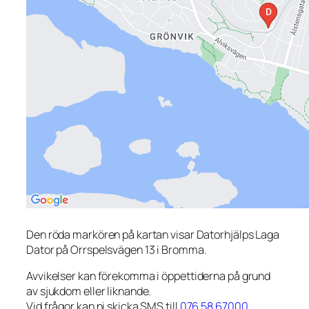
Den röda markören på kartan visar Datorhjälps Laga
Dator på Orrspelsvägen 13 i Bromma.
Avvikelser kan förekomma i öppettiderna på grund
av sjukdom eller liknande.
Vid frågor kan ni skicka SMS till
076 58 67000
.