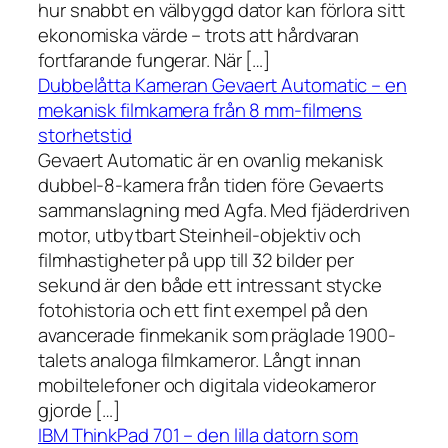
hur snabbt en välbyggd dator kan förlora sitt
ekonomiska värde – trots att hårdvaran
fortfarande fungerar. När […]
Dubbelåtta Kameran Gevaert Automatic – en
mekanisk filmkamera från 8 mm-filmens
storhetstid
Gevaert Automatic är en ovanlig mekanisk
dubbel-8-kamera från tiden före Gevaerts
sammanslagning med Agfa. Med fjäderdriven
motor, utbytbart Steinheil-objektiv och
filmhastigheter på upp till 32 bilder per
sekund är den både ett intressant stycke
fotohistoria och ett fint exempel på den
avancerade finmekanik som präglade 1900-
talets analoga filmkameror. Långt innan
mobiltelefoner och digitala videokameror
gjorde […]
IBM ThinkPad 701 – den lilla datorn som