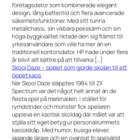
företagsdator som kombinerade elegant
design, lång batteritid och flera avancerade
säkerhetsfunktioner. Med sitt tunna
metallchassi, sin vikbara pekskärm och sin
höga byggkvalitet riktade den sig främst till
yrkesanvändare som ville ha mer än en
traditionell kontorsdator. HP hade under flera
år blivit allt bättre på att tillverka […]
Skool Daze – spelet som gjorde skolan till ett
öppet kaos
När Skool Daze släpptes 1984 till ZX
Spectrum var det något helt annat än de
flesta spel på marknaden. I stället för
rymdstrider och monster fick spelaren
uppleva en kaotisk skoldag där målet var att
stjäla sitt eget betyg ur personalrummets
kassaskåp. Med humor, busiga elever,
jagande lärare och en ovanligt fri spelvärld