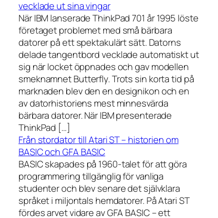
vecklade ut sina vingar
När IBM lanserade ThinkPad 701 år 1995 löste
företaget problemet med små bärbara
datorer på ett spektakulärt sätt. Datorns
delade tangentbord vecklade automatiskt ut
sig när locket öppnades och gav modellen
smeknamnet Butterfly. Trots sin korta tid på
marknaden blev den en designikon och en
av datorhistoriens mest minnesvärda
bärbara datorer. När IBM presenterade
ThinkPad […]
Från stordator till Atari ST – historien om
BASIC och GFA BASIC
BASIC skapades på 1960-talet för att göra
programmering tillgänglig för vanliga
studenter och blev senare det självklara
språket i miljontals hemdatorer. På Atari ST
fördes arvet vidare av GFA BASIC – ett