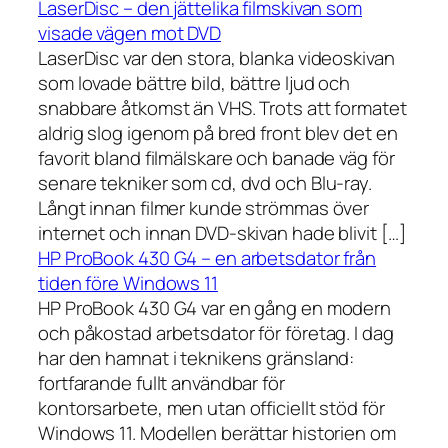
LaserDisc – den jättelika filmskivan som
visade vägen mot DVD
LaserDisc var den stora, blanka videoskivan
som lovade bättre bild, bättre ljud och
snabbare åtkomst än VHS. Trots att formatet
aldrig slog igenom på bred front blev det en
favorit bland filmälskare och banade väg för
senare tekniker som cd, dvd och Blu-ray.
Långt innan filmer kunde strömmas över
internet och innan DVD-skivan hade blivit […]
HP ProBook 430 G4 – en arbetsdator från
tiden före Windows 11
HP ProBook 430 G4 var en gång en modern
och påkostad arbetsdator för företag. I dag
har den hamnat i teknikens gränsland:
fortfarande fullt användbar för
kontorsarbete, men utan officiellt stöd för
Windows 11. Modellen berättar historien om