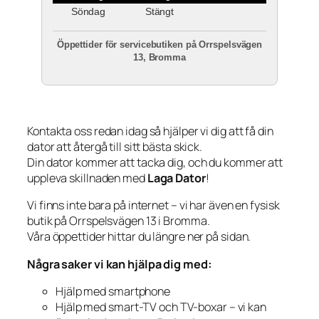
Söndag
Stängt
Öppettider för servicebutiken på Orrspelsvägen
13, Bromma
Kontakta oss redan idag så hjälper vi dig att få din
dator att återgå till sitt bästa skick.
Din dator kommer att tacka dig, och du kommer att
uppleva skillnaden med
Laga Dator
!
Vi finns inte bara på internet – vi har även en fysisk
butik på Orrspelsvägen 13 i Bromma.
Våra öppettider hittar du längre ner på sidan.
Några saker vi kan hjälpa dig med:
Hjälp med smartphone
Hjälp med smart-TV och TV-boxar – vi kan