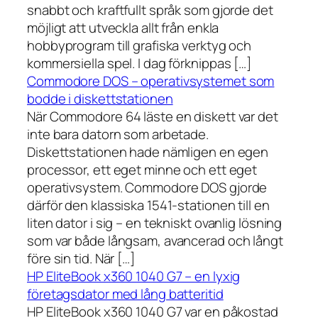
snabbt och kraftfullt språk som gjorde det
möjligt att utveckla allt från enkla
hobbyprogram till grafiska verktyg och
kommersiella spel. I dag förknippas […]
Commodore DOS – operativsystemet som
bodde i diskettstationen
När Commodore 64 läste en diskett var det
inte bara datorn som arbetade.
Diskettstationen hade nämligen en egen
processor, ett eget minne och ett eget
operativsystem. Commodore DOS gjorde
därför den klassiska 1541-stationen till en
liten dator i sig – en tekniskt ovanlig lösning
som var både långsam, avancerad och långt
före sin tid. När […]
HP EliteBook x360 1040 G7 – en lyxig
företagsdator med lång batteritid
HP EliteBook x360 1040 G7 var en påkostad