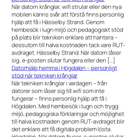
När datorn krånglar, wifi strular eller den nya
mobilen känns svår att förstå finns personlig
hjälp att få i Hässelby Strand. Genom
hembesök i lugn miljö och pedagogiskt stöd
på plats blir tekniken enklare att hantera –
dessutom till halva kostnaden tack vare RUT-
avdraget. Hässelby Strand. När datorn låser
sig, e-posten slutar fungera eller den […]
Datorhjälp hemma i Högdalen – personligt
stöd när tekniken krånglar
När tekniken krånglar i vardagen – från
datorer som låser sig till wifi som inte
fungerar – finns personlig hjälp att få i
Högdalen. Med hembesök i lugn och trygg
miljö, pedagogiska förklaringar och möjlighet
till halva kostnaden genom RUT-avdraget blir
det enklare att få digitala problem lösta.
Högdalen. När datorn fryser, e-posten slutar