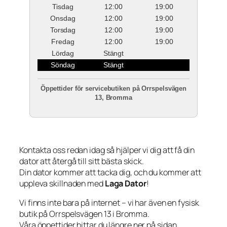
Tisdag
12:00
19:00
Onsdag
12:00
19:00
Torsdag
12:00
19:00
Fredag
12:00
19:00
Lördag
Stängt
Söndag
Stängt
Öppettider för servicebutiken på Orrspelsvägen
13, Bromma
Kontakta oss redan idag så hjälper vi dig att få din
dator att återgå till sitt bästa skick.
Din dator kommer att tacka dig, och du kommer att
uppleva skillnaden med
Laga Dator
!
Vi finns inte bara på internet – vi har även en fysisk
butik på Orrspelsvägen 13 i Bromma.
Våra öppettider hittar du längre ner på sidan.