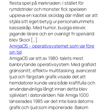
flesta spel på marknaden. I stället för
rymdstrider och monster fick spelaren
uppleva en kaotisk skoldag där målet var att
stjäla sitt eget betyg ur personalrummets
kassaskåp. Med humor, busiga elever,
jagande lärare och en ovanligt fri spelvärld
blev Skool […]
AmigaOS – operativsystemet som var före
sin tid
AmigaOS var ett av 1980-talets mest
banbrytande operativsystem. Med grafiskt
gränssnitt, effektiv multitasking, avancerat
ljud och färgstark grafik visade det att
hemdatorer kunde vara både kraftfulla och
användarvänliga långt innan detta blev
självklart i datorvärlden. När Amiga 1000
lanserades 1985 var det inte bara datorns
grafik och ljud som imponerade. Bakom