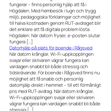
fungerar – finns personlig hjälp att få i
Högdalen. Med hembesök i lugn och trygg
miljö, pedagogiska förklaringar och möjlighet
till halva kostnaden genom RUT-avdraget blir
det enklare att få digitala problem lösta.
Högdalen. När datorn fryser, e-posten slutar
fungera […]
Datorhjälp på plats för boende i Rågsved
När datorn krånglar, Wi-Fi-uppkopplingen
svajar eller skrivaren vägrar fungera kan
vardagen snabbt bli både stressig och
tidskrävande. För boende i Rågsved finns nu
möjlighet att få snabb och personlig
datorhjälp direkt i hemmet – till ett förmånligt
pris med RUT-avdrag. När datorn krånglar,
Wi-Fi-uppkopplingen svajar eller skrivaren
vägrar fungera kan vardagen snabbt bli både
stressig […]