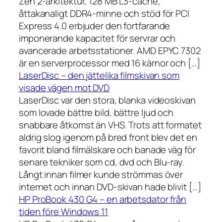
Zen 2-arkitektur, 128 MB L3-cache,
åttakanaligt DDR4-minne och stöd för PCI
Express 4.0 erbjuder den fortfarande
imponerande kapacitet för servrar och
avancerade arbetsstationer. AMD EPYC 7302
är en serverprocessor med 16 kärnor och […]
LaserDisc – den jättelika filmskivan som
visade vägen mot DVD
LaserDisc var den stora, blanka videoskivan
som lovade bättre bild, bättre ljud och
snabbare åtkomst än VHS. Trots att formatet
aldrig slog igenom på bred front blev det en
favorit bland filmälskare och banade väg för
senare tekniker som cd, dvd och Blu-ray.
Långt innan filmer kunde strömmas över
internet och innan DVD-skivan hade blivit […]
HP ProBook 430 G4 – en arbetsdator från
tiden före Windows 11