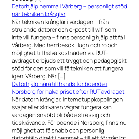
Datorhjälp hemma i Vårberg – personligt stöd
när tekniken krånglar
När tekniken krånglar i vardagen – från
strulande datorer och e-post till wifi som
inte vill fungera – finns personlig hjälp att få i
Vårberg. Med hembesök i lugn och ro och
möjlighet till halva kostnaden via RUT-
avdraget erbjuds ett tryggt och pedagogiskt
stöd för den som vill få tekniken att fungera
igen. Vårberg. När […]
Datorhjälp nära till hands för boende i
Norsborg för halva priset efter RUT avdraget
När datorn krånglar, internetuppkopplingen
svajar eller skrivaren vägrar fungera kan
vardagen snabbt bli både stressig och
tidskrävande. För boende i Norsborg finns nu
möjlighet att få snabb och personlig
datorhjälp direkt i hemmet – till ett förmånligt