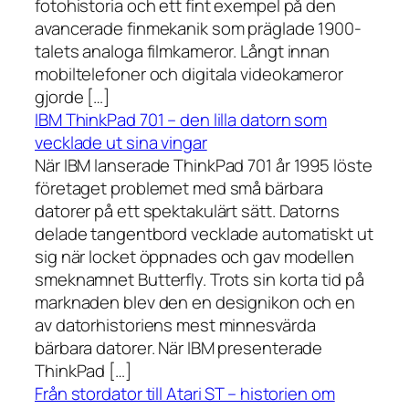
fotohistoria och ett fint exempel på den
avancerade finmekanik som präglade 1900-
talets analoga filmkameror. Långt innan
mobiltelefoner och digitala videokameror
gjorde […]
IBM ThinkPad 701 – den lilla datorn som
vecklade ut sina vingar
När IBM lanserade ThinkPad 701 år 1995 löste
företaget problemet med små bärbara
datorer på ett spektakulärt sätt. Datorns
delade tangentbord vecklade automatiskt ut
sig när locket öppnades och gav modellen
smeknamnet Butterfly. Trots sin korta tid på
marknaden blev den en designikon och en
av datorhistoriens mest minnesvärda
bärbara datorer. När IBM presenterade
ThinkPad […]
Från stordator till Atari ST – historien om