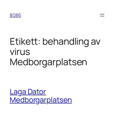
Hoppa
till
8086
innehåll
Etikett:
behandling av
virus
Medborgarplatsen
Laga Dator
Medborgarplatsen