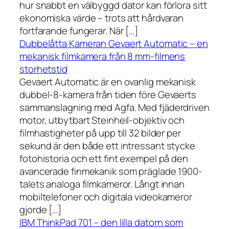
hur snabbt en välbyggd dator kan förlora sitt
ekonomiska värde – trots att hårdvaran
fortfarande fungerar. När […]
Dubbelåtta Kameran Gevaert Automatic – en
mekanisk filmkamera från 8 mm-filmens
storhetstid
Gevaert Automatic är en ovanlig mekanisk
dubbel-8-kamera från tiden före Gevaerts
sammanslagning med Agfa. Med fjäderdriven
motor, utbytbart Steinheil-objektiv och
filmhastigheter på upp till 32 bilder per
sekund är den både ett intressant stycke
fotohistoria och ett fint exempel på den
avancerade finmekanik som präglade 1900-
talets analoga filmkameror. Långt innan
mobiltelefoner och digitala videokameror
gjorde […]
IBM ThinkPad 701 – den lilla datorn som