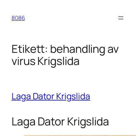
Hoppa
till
8086
innehåll
Etikett:
behandling av
virus Krigslida
Laga Dator Krigslida
Laga Dator Krigslida