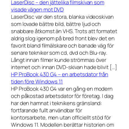
LaserDisc – den jättelika filmskivan som
visade vägen mot DVD
LaserDisc var den stora, blanka videoskivan
som lovade bättre bild, bättre ljud och
snabbare åtkomst än VHS. Trots att formatet
aldrig slog igenom på bred front blev det en
favorit bland filmälskare och banade väg för
senare tekniker som cd, dvd och Blu-ray.
Långt innan filmer kunde strömmas över
internet och innan DVD-skivan hade blivit […]
HP ProBook 430 G4 – en arbetsdator från
tiden före Windows 11
HP ProBook 430 G4 var en gång en modern
och påkostad arbetsdator för företag. I dag
har den hamnat i teknikens gränsland:
fortfarande fullt användbar för
kontorsarbete, men utan officiellt stöd för
Windows 11. Modellen berättar historien om