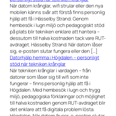
När datorn krånglar, wifi strular eller den nya
mobilen känns svår att förstå finns personlig
hjälp att få i Hässelby Strand. Genom
hembesök i lugn miljö och pedagogiskt stöd
på plats blir tekniken enklare att hantera –
dessutom till halva kostnaden tack vare RUT-
avdraget. Hässelby Strand. När datorn låser
sig, e-posten slutar fungera eller den […]
Datorhjälp hemma i Högdalen – personligt
stöd när tekniken krånglar
När tekniken krånglar i vardagen – från
datorer som låser sig till wifi som inte
fungerar – finns personlig hjälp att få i
Högdalen. Med hembesök i lugn och trygg
miljö, pedagogiska förklaringar och möjlighet
till halva kostnaden genom RUT-avdraget blir
det enklare att få digitala problem lösta.
Högdalen. När datorn fryser, e-posten slutar