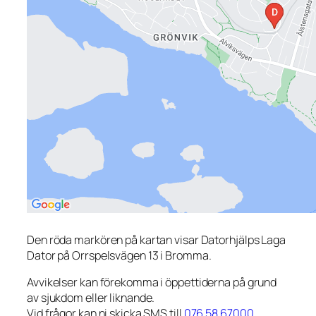
Den röda markören på kartan visar Datorhjälps Laga
Dator på Orrspelsvägen 13 i Bromma.
Avvikelser kan förekomma i öppettiderna på grund
av sjukdom eller liknande.
Vid frågor kan ni skicka SMS till
076 58 67000
.