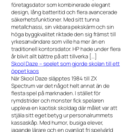
företagsdator som kombinerade elegant
design, lång batteritid och flera avancerade
säkerhetsfunktioner. Med sitt tunna
metallchassi, sin vikbara pekskärm och sin
höga byggkvalitet riktade den sig främst till
yrkesanvändare som ville ha mer än en
traditionell kontorsdator. HP hade under flera
år blivit allt bättre på att tillverka […]
Skool Daze – spelet som gjorde skolan till ett
öppet kaos
När Skool Daze släpptes 1984 till ZX
Spectrum var det något helt annat än de
flesta spel på marknaden. I stället för
rymdstrider och monster fick spelaren
uppleva en kaotisk skoldag där målet var att
stjäla sitt eget betyg ur personalrummets
kassaskåp. Med humor, busiga elever,
jagande lärare och en ovanligt fri spelvärld