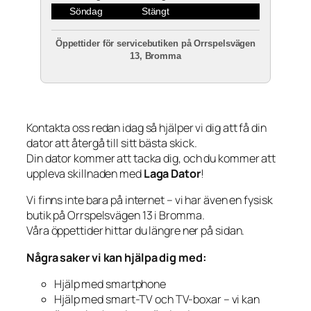
Söndag
Stängt
Öppettider för servicebutiken på Orrspelsvägen
13, Bromma
Kontakta oss redan idag så hjälper vi dig att få din
dator att återgå till sitt bästa skick.
Din dator kommer att tacka dig, och du kommer att
uppleva skillnaden med
Laga Dator
!
Vi finns inte bara på internet – vi har även en fysisk
butik på Orrspelsvägen 13 i Bromma.
Våra öppettider hittar du längre ner på sidan.
Några saker vi kan hjälpa dig med:
Hjälp med smartphone
Hjälp med smart-TV och TV-boxar – vi kan