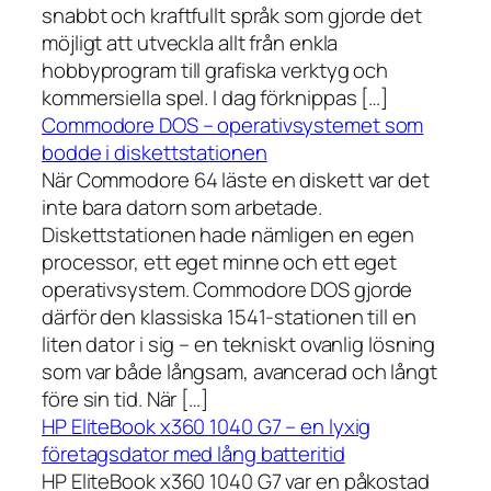
snabbt och kraftfullt språk som gjorde det
möjligt att utveckla allt från enkla
hobbyprogram till grafiska verktyg och
kommersiella spel. I dag förknippas […]
Commodore DOS – operativsystemet som
bodde i diskettstationen
När Commodore 64 läste en diskett var det
inte bara datorn som arbetade.
Diskettstationen hade nämligen en egen
processor, ett eget minne och ett eget
operativsystem. Commodore DOS gjorde
därför den klassiska 1541-stationen till en
liten dator i sig – en tekniskt ovanlig lösning
som var både långsam, avancerad och långt
före sin tid. När […]
HP EliteBook x360 1040 G7 – en lyxig
företagsdator med lång batteritid
HP EliteBook x360 1040 G7 var en påkostad