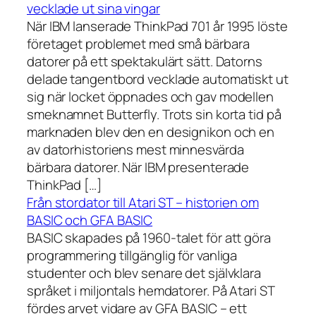
vecklade ut sina vingar
När IBM lanserade ThinkPad 701 år 1995 löste
företaget problemet med små bärbara
datorer på ett spektakulärt sätt. Datorns
delade tangentbord vecklade automatiskt ut
sig när locket öppnades och gav modellen
smeknamnet Butterfly. Trots sin korta tid på
marknaden blev den en designikon och en
av datorhistoriens mest minnesvärda
bärbara datorer. När IBM presenterade
ThinkPad […]
Från stordator till Atari ST – historien om
BASIC och GFA BASIC
BASIC skapades på 1960-talet för att göra
programmering tillgänglig för vanliga
studenter och blev senare det självklara
språket i miljontals hemdatorer. På Atari ST
fördes arvet vidare av GFA BASIC – ett