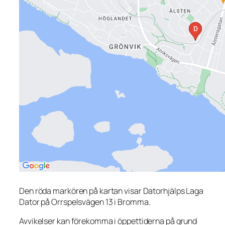
Den röda markören på kartan visar Datorhjälps Laga
Dator på Orrspelsvägen 13 i Bromma.
Avvikelser kan förekomma i öppettiderna på grund