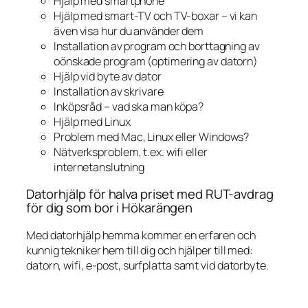
Hjälp med smartphone
Hjälp med smart-TV och TV-boxar – vi kan
även visa hur du använder dem
Installation av program och borttagning av
oönskade program (optimering av datorn)
Hjälp vid byte av dator
Installation av skrivare
Inköpsråd – vad ska man köpa?
Hjälp med Linux
Problem med Mac, Linux eller Windows?
Nätverksproblem, t.ex. wifi eller
internetanslutning
Datorhjälp för halva priset med RUT-avdrag
för dig som bor i Hökarängen
Med datorhjälp hemma kommer en erfaren och
kunnig tekniker hem till dig och hjälper till med:
datorn, wifi, e-post, surfplatta samt vid datorbyte.