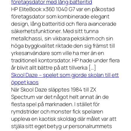
företagsdator med lång batteritid
HP EliteBook x360 1040 G7 var en påkostad
företagsdator som kombinerade elegant
design, lång batteritid och flera avancerade
säkerhetsfunktioner. Med sitt tunna
metallchassi, sin vikbara pekskärm och sin
höga byggkvalitet riktade den sig främst till
yrkesanvändare som ville ha mer än en
traditionell kontorsdator. HP hade under flera
år blivit allt bättre på att tillverka […]
Skool Daze – spelet som gjorde skolan till ett
öppet kaos
När Skool Daze släpptes 1984 till ZX
Spectrum var det något helt annat än de
flesta spel på marknaden. I stället för
rymdstrider och monster fick spelaren
uppleva en kaotisk skoldag där målet var att
stjäla sitt eget betyg ur personalrummets