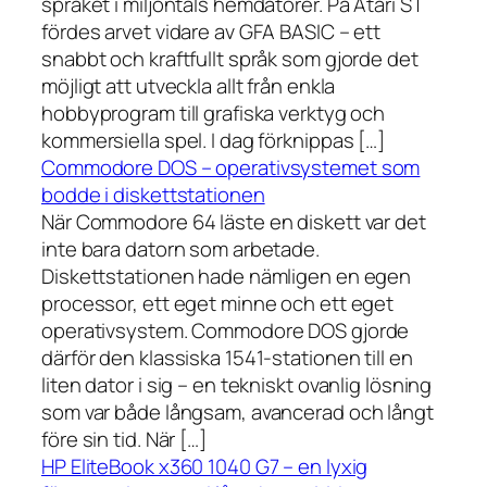
språket i miljontals hemdatorer. På Atari ST
fördes arvet vidare av GFA BASIC – ett
snabbt och kraftfullt språk som gjorde det
möjligt att utveckla allt från enkla
hobbyprogram till grafiska verktyg och
kommersiella spel. I dag förknippas […]
Commodore DOS – operativsystemet som
bodde i diskettstationen
När Commodore 64 läste en diskett var det
inte bara datorn som arbetade.
Diskettstationen hade nämligen en egen
processor, ett eget minne och ett eget
operativsystem. Commodore DOS gjorde
därför den klassiska 1541-stationen till en
liten dator i sig – en tekniskt ovanlig lösning
som var både långsam, avancerad och långt
före sin tid. När […]
HP EliteBook x360 1040 G7 – en lyxig