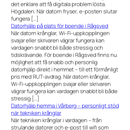
det enklare att få digitala problem lösta.
Högdalen. När datorn fryser, e-posten slutar
fungera […]
Datorhjälp på plats för boende i Rågsved
När datorn krånglar, Wi-Fi-uppkopplingen
svajar eller skrivaren vägrar fungera kan
vardagen snabbt bli både stressig och
tidskrävande. För boende i Rågsved finns nu
möjlighet att få snabb och personlig
datorhjälp direkt i hemmet – till ett förmånligt
pris med RUT-avdrag. När datorn krånglar,
Wi-Fi-uppkopplingen svajar eller skrivaren
vägrar fungera kan vardagen snabbt bli både
stressig […]
Datorhjälp hemma i Vårberg – personligt stöd
när tekniken krånglar
När tekniken krånglar i vardagen – från
strulande datorer och e-post till wifi som