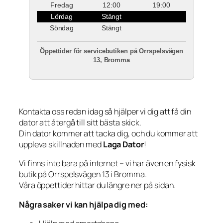
Fredag
12:00
19:00
Lördag
Stängt
Söndag
Stängt
Öppettider för servicebutiken på Orrspelsvägen
13, Bromma
Kontakta oss redan idag så hjälper vi dig att få din
dator att återgå till sitt bästa skick.
Din dator kommer att tacka dig, och du kommer att
uppleva skillnaden med
Laga Dator
!
Vi finns inte bara på internet – vi har även en fysisk
butik på Orrspelsvägen 13 i Bromma.
Våra öppettider hittar du längre ner på sidan.
Några saker vi kan hjälpa dig med: