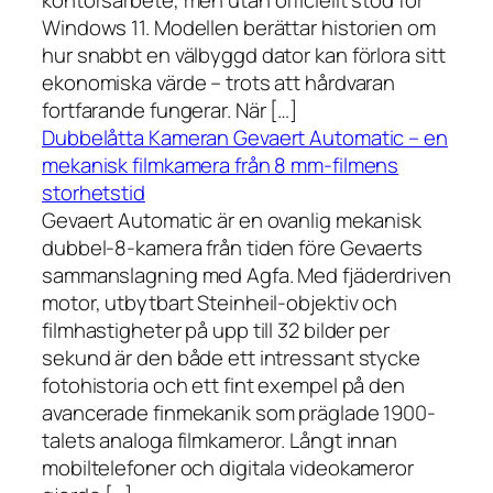
kontorsarbete, men utan officiellt stöd för
Windows 11. Modellen berättar historien om
hur snabbt en välbyggd dator kan förlora sitt
ekonomiska värde – trots att hårdvaran
fortfarande fungerar. När […]
Dubbelåtta Kameran Gevaert Automatic – en
mekanisk filmkamera från 8 mm-filmens
storhetstid
Gevaert Automatic är en ovanlig mekanisk
dubbel-8-kamera från tiden före Gevaerts
sammanslagning med Agfa. Med fjäderdriven
motor, utbytbart Steinheil-objektiv och
filmhastigheter på upp till 32 bilder per
sekund är den både ett intressant stycke
fotohistoria och ett fint exempel på den
avancerade finmekanik som präglade 1900-
talets analoga filmkameror. Långt innan
mobiltelefoner och digitala videokameror