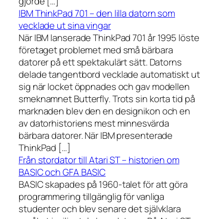
gjorde […]
IBM ThinkPad 701 – den lilla datorn som
vecklade ut sina vingar
När IBM lanserade ThinkPad 701 år 1995 löste
företaget problemet med små bärbara
datorer på ett spektakulärt sätt. Datorns
delade tangentbord vecklade automatiskt ut
sig när locket öppnades och gav modellen
smeknamnet Butterfly. Trots sin korta tid på
marknaden blev den en designikon och en
av datorhistoriens mest minnesvärda
bärbara datorer. När IBM presenterade
ThinkPad […]
Från stordator till Atari ST – historien om
BASIC och GFA BASIC
BASIC skapades på 1960-talet för att göra
programmering tillgänglig för vanliga
studenter och blev senare det självklara