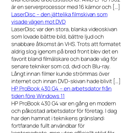
är en serverprocessor med 16 kärnor och […]
LaserDisc – den jättelika filmskivan som
visade vägen mot DVD
LaserDisc var den stora, blanka videoskivan
som lovade bättre bild, bättre ljud och
snabbare åtkomst än VHS. Trots att formatet
aldrig slog igenom på bred front blev det en
favorit bland filmälskare och banade väg för
senare tekniker som cd, dvd och Blu-ray.
Långt innan filmer kunde strömmas över
internet och innan DVD-skivan hade blivit […]
HP ProBook 430 G4 – en arbetsdator från
tiden före Windows 11
HP ProBook 430 G4 var en gång en modern
och påkostad arbetsdator för företag. I dag
har den hamnat i teknikens gränsland:
fortfarande fullt användbar för