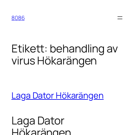
Hoppa
till
8086
innehåll
Etikett:
behandling av
virus Hökarängen
Laga Dator Hökarängen
Laga Dator
Hökarängen