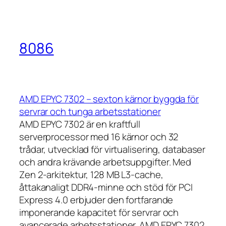
8086
AMD EPYC 7302 – sexton kärnor byggda för
servrar och tunga arbetsstationer
AMD EPYC 7302 är en kraftfull
serverprocessor med 16 kärnor och 32
trådar, utvecklad för virtualisering, databaser
och andra krävande arbetsuppgifter. Med
Zen 2-arkitektur, 128 MB L3-cache,
åttakanaligt DDR4-minne och stöd för PCI
Express 4.0 erbjuder den fortfarande
imponerande kapacitet för servrar och
avancerade arbetsstationer. AMD EPYC 7302