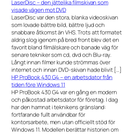
LaserDisc – den jättelika filmskivan som
visade vägen mot DVD
LaserDisc var den stora, blanka videoskivan
som lovade bättre bild, bättre ljud och
snabbare åtkomst än VHS. Trots att formatet
aldrig slog igenom på bred front blev det en
favorit bland filmälskare och banade väg för
senare tekniker som cd, dvd och Blu-ray.
Långt innan filmer kunde strömmas över
internet och innan DVD-skivan hade blivit […]
HP ProBook 430 G4 – en arbetsdator från
tiden före Windows 11
HP ProBook 430 G4 var en gång en modern
och påkostad arbetsdator för företag. I dag
har den hamnat i teknikens gränsland:
fortfarande fullt användbar för
kontorsarbete, men utan officiellt stöd för
Windows 11. Modellen berättar historien om