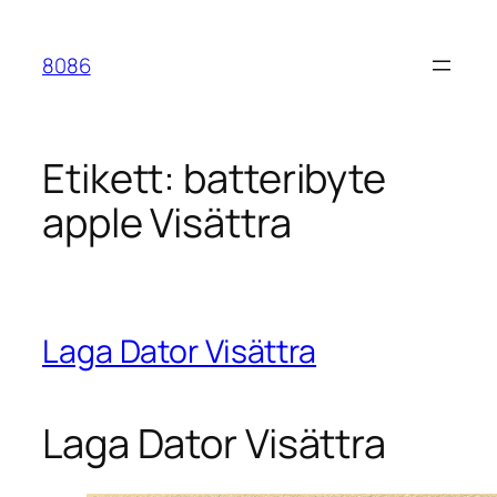
Hoppa
till
8086
innehåll
Etikett:
batteribyte
apple Visättra
Laga Dator Visättra
Laga Dator Visättra