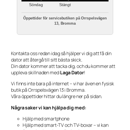
Söndag
Stängt
Öppettider för servicebutiken på Orrspelsvägen
13, Bromma
Kontakta oss redan idag så hjälper vi dig att få din
dator att återgå till sitt bästa skick.
Din dator kommer att tacka dig, och du kommer att
uppleva skillnaden med
Laga Dator
!
Vi finns inte bara på internet – vi har även en fysisk
butik på Orrspelsvägen 13 i Bromma.
Våra öppettider hittar du längre ner på sidan.
Några saker vi kan hjälpa dig med:
Hjälp med smartphone
Hjälp med smart-TV och TV-boxar – vi kan