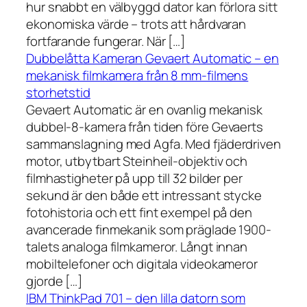
hur snabbt en välbyggd dator kan förlora sitt
ekonomiska värde – trots att hårdvaran
fortfarande fungerar. När […]
Dubbelåtta Kameran Gevaert Automatic – en
mekanisk filmkamera från 8 mm-filmens
storhetstid
Gevaert Automatic är en ovanlig mekanisk
dubbel-8-kamera från tiden före Gevaerts
sammanslagning med Agfa. Med fjäderdriven
motor, utbytbart Steinheil-objektiv och
filmhastigheter på upp till 32 bilder per
sekund är den både ett intressant stycke
fotohistoria och ett fint exempel på den
avancerade finmekanik som präglade 1900-
talets analoga filmkameror. Långt innan
mobiltelefoner och digitala videokameror
gjorde […]
IBM ThinkPad 701 – den lilla datorn som