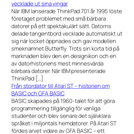
vecklade ut sina vingar
När IBM lanserade ThinkPad 701 år 1995 löste
företaget problemet med små bärbara
datorer på ett spektakulärt sätt. Datorns
delade tangentbord vecklade automatiskt ut
sig när locket öppnades och gav modellen
smeknamnet Butterfly. Trots sin korta tid på
marknaden blev den en designikon och en
av datorhistoriens mest minnesvärda
bärbara datorer. När IBM presenterade
ThinkPad […]
Från stordator till Atari ST – historien om
BASIC och GFA BASIC
BASIC skapades på 1960-talet för att göra
programmering tillgänglig för vanliga
studenter och blev senare det självklara
språket i miljontals hemdatorer. På Atari ST
fördes arvet vidare av GFA BASIC – ett