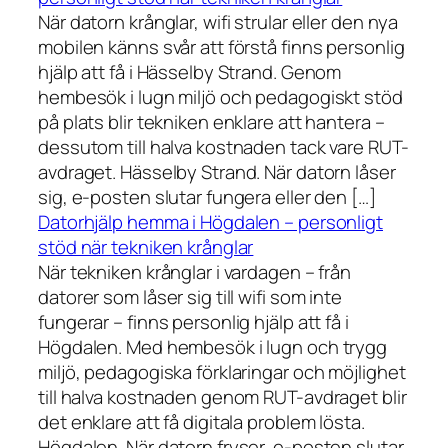
När datorn krånglar, wifi strular eller den nya
mobilen känns svår att förstå finns personlig
hjälp att få i Hässelby Strand. Genom
hembesök i lugn miljö och pedagogiskt stöd
på plats blir tekniken enklare att hantera –
dessutom till halva kostnaden tack vare RUT-
avdraget. Hässelby Strand. När datorn låser
sig, e-posten slutar fungera eller den […]
Datorhjälp hemma i Högdalen – personligt
stöd när tekniken krånglar
När tekniken krånglar i vardagen – från
datorer som låser sig till wifi som inte
fungerar – finns personlig hjälp att få i
Högdalen. Med hembesök i lugn och trygg
miljö, pedagogiska förklaringar och möjlighet
till halva kostnaden genom RUT-avdraget blir
det enklare att få digitala problem lösta.
Högdalen. När datorn fryser, e-posten slutar