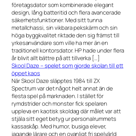
företagsdator som kombinerade elegant
design, lång batteritid och flera avancerade
säkerhetsfunktioner. Med sitt tunna
metallchassi, sin vikbara pekskärm och sin
höga byggkvalitet riktade den sig främst till
yrkesanvändare som ville ha mer än en
traditionell kontorsdator. HP hade under flera
år blivit allt bättre på att tillverka […]
Skool Daze – spelet som gjorde skolan till ett
öppet kaos
När Skool Daze släpptes 1984 till ZX
Spectrum var det något helt annat än de
flesta spel på marknaden. I stället för
rymdstrider och monster fick spelaren
uppleva en kaotisk skoldag där målet var att
stjäla sitt eget betyg ur personalrummets
kassaskåp. Med humor, busiga elever,
jagande lärare och en ovanligt fri spelvärld