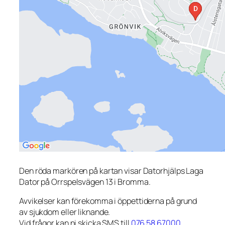
Den röda markören på kartan visar Datorhjälps Laga
Dator på Orrspelsvägen 13 i Bromma.
Avvikelser kan förekomma i öppettiderna på grund
av sjukdom eller liknande.
Vid frågor kan ni skicka SMS till
076 58 67000
.