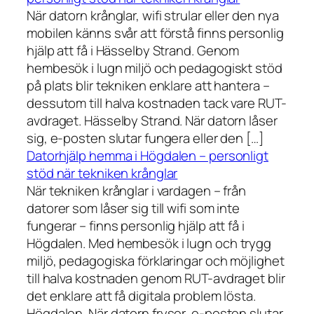
När datorn krånglar, wifi strular eller den nya
mobilen känns svår att förstå finns personlig
hjälp att få i Hässelby Strand. Genom
hembesök i lugn miljö och pedagogiskt stöd
på plats blir tekniken enklare att hantera –
dessutom till halva kostnaden tack vare RUT-
avdraget. Hässelby Strand. När datorn låser
sig, e-posten slutar fungera eller den […]
Datorhjälp hemma i Högdalen – personligt
stöd när tekniken krånglar
När tekniken krånglar i vardagen – från
datorer som låser sig till wifi som inte
fungerar – finns personlig hjälp att få i
Högdalen. Med hembesök i lugn och trygg
miljö, pedagogiska förklaringar och möjlighet
till halva kostnaden genom RUT-avdraget blir
det enklare att få digitala problem lösta.
Högdalen. När datorn fryser, e-posten slutar