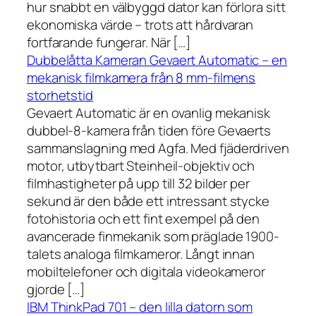
hur snabbt en välbyggd dator kan förlora sitt
ekonomiska värde – trots att hårdvaran
fortfarande fungerar. När […]
Dubbelåtta Kameran Gevaert Automatic – en
mekanisk filmkamera från 8 mm-filmens
storhetstid
Gevaert Automatic är en ovanlig mekanisk
dubbel-8-kamera från tiden före Gevaerts
sammanslagning med Agfa. Med fjäderdriven
motor, utbytbart Steinheil-objektiv och
filmhastigheter på upp till 32 bilder per
sekund är den både ett intressant stycke
fotohistoria och ett fint exempel på den
avancerade finmekanik som präglade 1900-
talets analoga filmkameror. Långt innan
mobiltelefoner och digitala videokameror
gjorde […]
IBM ThinkPad 701 – den lilla datorn som