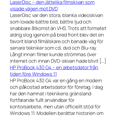
LaserDisc – den jättelika filmskivan som
visade vägen mot DVD
LaserDisc var den stora, blanka videoskivan
som lovade bättre bild, bättre ljud och
snabbare åtkomst än VHS. Trots att formatet
aldrig slog igenom på bred front blev det en
favorit bland filmälskare och banade väg för
senare tekniker som cd, dvd och Blu-ray.
Långt innan filmer kunde strömmas över
internet och innan DVD-skivan hade blivit […]
HP ProBook 430 G4 – en arbetsdator från
tiden före Windows 11
HP ProBook 430 G4 var en gång en modern
och påkostad arbetsdator för företag. I dag
har den hamnat i teknikens gränsland:
fortfarande fullt användbar för
kontorsarbete, men utan officiellt stöd för
Windows 11. Modellen berättar historien om