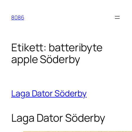
Hoppa
till
8086
innehåll
Etikett:
batteribyte
apple Söderby
Laga Dator Söderby
Laga Dator Söderby