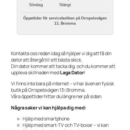
Söndag
Stängt
Öppettider för servicebutiken på Orrspelsvägen
13, Bromma
Kontakta oss redan idag så hjälper vi dig att få din
dator att återgå till sitt bästa skick.
Din dator kommer att tacka dig, och du kommer att
uppleva skillnaden med
Laga Dator
!
Vi finns inte bara på internet – vi har även en fysisk
butik på Orrspelsvägen 13 i Bromma.
Våra öppettider hittar du längre ner på sidan.
Några saker vi kan hjälpa dig med:
Hjälp med smartphone
Hjälp med smart-TV och TV-boxar – vi kan