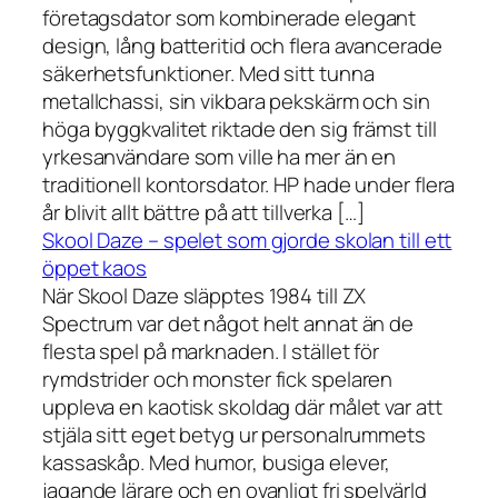
företagsdator som kombinerade elegant
design, lång batteritid och flera avancerade
säkerhetsfunktioner. Med sitt tunna
metallchassi, sin vikbara pekskärm och sin
höga byggkvalitet riktade den sig främst till
yrkesanvändare som ville ha mer än en
traditionell kontorsdator. HP hade under flera
år blivit allt bättre på att tillverka […]
Skool Daze – spelet som gjorde skolan till ett
öppet kaos
När Skool Daze släpptes 1984 till ZX
Spectrum var det något helt annat än de
flesta spel på marknaden. I stället för
rymdstrider och monster fick spelaren
uppleva en kaotisk skoldag där målet var att
stjäla sitt eget betyg ur personalrummets
kassaskåp. Med humor, busiga elever,
jagande lärare och en ovanligt fri spelvärld