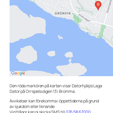
Den röda markören på kartan visar Datorhjälps Laga
Dator på Orrspelsvägen 13 i Bromma.
Avvikelser kan förekomma i öppettiderna på grund
av sjukdom eller liknande.
Vid frågor kan ni skicka SMS till
076 58 67000
.