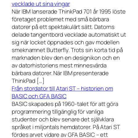
vecklade ut sina vingar
När IBM lanserade ThinkPad 701 år 1995 löste
företaget problemet med små bärbara
datorer på ett spektakulärt sätt. Datorns
delade tangentbord vecklade automatiskt ut
sig när locket öppnades och gav modellen
smeknamnet Butterfly. Trots sin korta tid på
marknaden blev den en designikon och en
av datorhistoriens mest minnesvärda
bärbara datorer. När IBM presenterade
ThinkPad […]
Från stordator till Atari ST – historien om
BASIC och GFA BASIC
BASIC skapades på 1960-talet för att göra
programmering tillgänglig för vanliga
studenter och blev senare det självklara
språket i miljontals hemdatorer. På Atari ST
fördes arvet vidare av GFA BASIC – ett