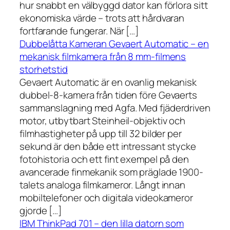
hur snabbt en välbyggd dator kan förlora sitt
ekonomiska värde – trots att hårdvaran
fortfarande fungerar. När […]
Dubbelåtta Kameran Gevaert Automatic – en
mekanisk filmkamera från 8 mm-filmens
storhetstid
Gevaert Automatic är en ovanlig mekanisk
dubbel-8-kamera från tiden före Gevaerts
sammanslagning med Agfa. Med fjäderdriven
motor, utbytbart Steinheil-objektiv och
filmhastigheter på upp till 32 bilder per
sekund är den både ett intressant stycke
fotohistoria och ett fint exempel på den
avancerade finmekanik som präglade 1900-
talets analoga filmkameror. Långt innan
mobiltelefoner och digitala videokameror
gjorde […]
IBM ThinkPad 701 – den lilla datorn som