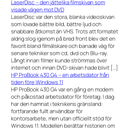
LaserDisc – den jättelika filmskivan som
visade vägen mot DVD
LaserDisc var den stora, blanka videoskivan
som lovade bättre bild, bättre ljud och
snabbare åtkomst än VHS. Trots att formatet
aldrig slog igenom på bred front blev det en
favorit bland filmälskare och banade väg för
senare tekniker som cd, dvd och Blu-ray.
Långt innan filmer kunde strömmas över
internet och innan DVD-skivan hade blivit […]
HP ProBook 430 G4 – en arbetsdator från
tiden före Windows 11
HP ProBook 430 G4 var en gång en modern
och påkostad arbetsdator för företag. I dag
har den hamnat i teknikens gränsland:
fortfarande fullt användbar för
kontorsarbete, men utan officiellt stöd för
Windows 11. Modellen berättar historien om