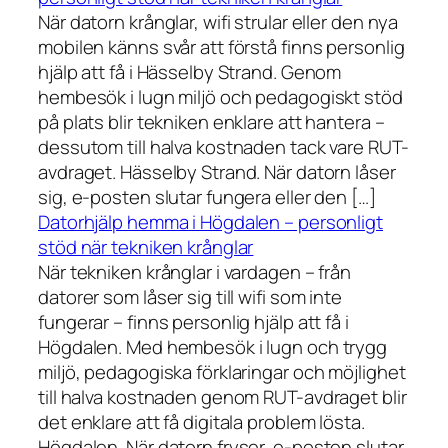
När datorn krånglar, wifi strular eller den nya
mobilen känns svår att förstå finns personlig
hjälp att få i Hässelby Strand. Genom
hembesök i lugn miljö och pedagogiskt stöd
på plats blir tekniken enklare att hantera –
dessutom till halva kostnaden tack vare RUT-
avdraget. Hässelby Strand. När datorn låser
sig, e-posten slutar fungera eller den […]
Datorhjälp hemma i Högdalen – personligt
stöd när tekniken krånglar
När tekniken krånglar i vardagen – från
datorer som låser sig till wifi som inte
fungerar – finns personlig hjälp att få i
Högdalen. Med hembesök i lugn och trygg
miljö, pedagogiska förklaringar och möjlighet
till halva kostnaden genom RUT-avdraget blir
det enklare att få digitala problem lösta.
Högdalen. När datorn fryser, e-posten slutar