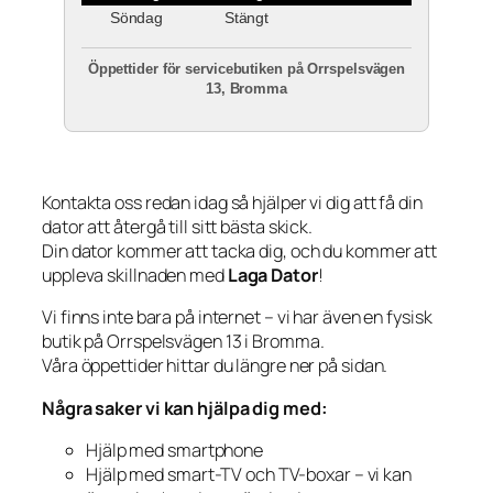
Söndag
Stängt
Öppettider för servicebutiken på Orrspelsvägen
13, Bromma
Kontakta oss redan idag så hjälper vi dig att få din
dator att återgå till sitt bästa skick.
Din dator kommer att tacka dig, och du kommer att
uppleva skillnaden med
Laga Dator
!
Vi finns inte bara på internet – vi har även en fysisk
butik på Orrspelsvägen 13 i Bromma.
Våra öppettider hittar du längre ner på sidan.
Några saker vi kan hjälpa dig med:
Hjälp med smartphone
Hjälp med smart-TV och TV-boxar – vi kan