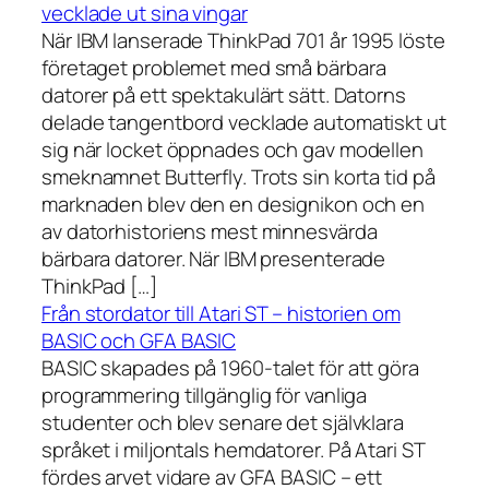
vecklade ut sina vingar
När IBM lanserade ThinkPad 701 år 1995 löste
företaget problemet med små bärbara
datorer på ett spektakulärt sätt. Datorns
delade tangentbord vecklade automatiskt ut
sig när locket öppnades och gav modellen
smeknamnet Butterfly. Trots sin korta tid på
marknaden blev den en designikon och en
av datorhistoriens mest minnesvärda
bärbara datorer. När IBM presenterade
ThinkPad […]
Från stordator till Atari ST – historien om
BASIC och GFA BASIC
BASIC skapades på 1960-talet för att göra
programmering tillgänglig för vanliga
studenter och blev senare det självklara
språket i miljontals hemdatorer. På Atari ST
fördes arvet vidare av GFA BASIC – ett