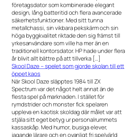
företagsdator som kombinerade elegant
design, lång batteritid och flera avancerade
säkerhetsfunktioner. Med sitt tunna
metallchassi, sin vikbara pekskärm och sin
höga byggkvalitet riktade den sig främst till
yrkesanvändare som ville ha mer än en
traditionell kontorsdator. HP hade under flera
år blivit allt bättre på att tillverka […]
Skool Daze – spelet som gjorde skolan till ett
öppet kaos
När Skool Daze släpptes 1984 till ZX
Spectrum var det något helt annat än de
flesta spel på marknaden. I stället för
rymdstrider och monster fick spelaren
uppleva en kaotisk skoldag där målet var att
stjäla sitt eget betyg ur personalrummets
kassaskåp. Med humor, busiga elever,
jagande lärare och en ovanligt fri spelvärld