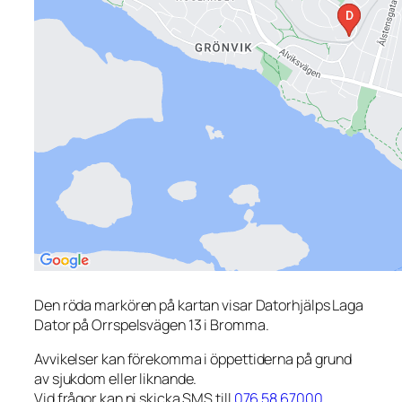
Den röda markören på kartan visar Datorhjälps Laga
Dator på Orrspelsvägen 13 i Bromma.
Avvikelser kan förekomma i öppettiderna på grund
av sjukdom eller liknande.
Vid frågor kan ni skicka SMS till
076 58 67000
.