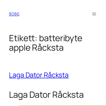
Hoppa
till
8086
innehåll
Etikett:
batteribyte
apple Råcksta
Laga Dator Råcksta
Laga Dator Råcksta