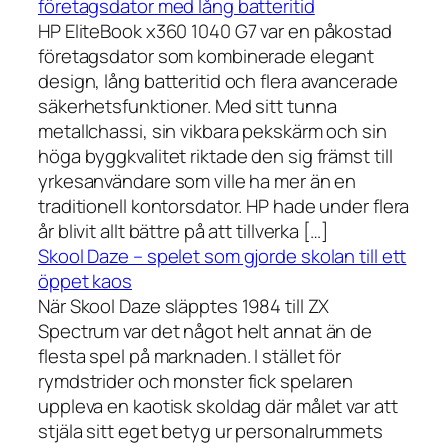
företagsdator med lång batteritid
HP EliteBook x360 1040 G7 var en påkostad
företagsdator som kombinerade elegant
design, lång batteritid och flera avancerade
säkerhetsfunktioner. Med sitt tunna
metallchassi, sin vikbara pekskärm och sin
höga byggkvalitet riktade den sig främst till
yrkesanvändare som ville ha mer än en
traditionell kontorsdator. HP hade under flera
år blivit allt bättre på att tillverka […]
Skool Daze – spelet som gjorde skolan till ett
öppet kaos
När Skool Daze släpptes 1984 till ZX
Spectrum var det något helt annat än de
flesta spel på marknaden. I stället för
rymdstrider och monster fick spelaren
uppleva en kaotisk skoldag där målet var att
stjäla sitt eget betyg ur personalrummets