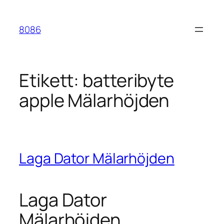
Hoppa
till
8086
innehåll
Etikett:
batteribyte
apple Mälarhöjden
Laga Dator Mälarhöjden
Laga Dator
Mälarhöjden