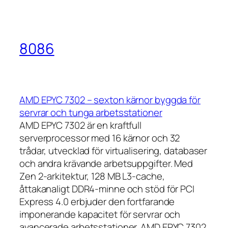
8086
AMD EPYC 7302 – sexton kärnor byggda för
servrar och tunga arbetsstationer
AMD EPYC 7302 är en kraftfull
serverprocessor med 16 kärnor och 32
trådar, utvecklad för virtualisering, databaser
och andra krävande arbetsuppgifter. Med
Zen 2-arkitektur, 128 MB L3-cache,
åttakanaligt DDR4-minne och stöd för PCI
Express 4.0 erbjuder den fortfarande
imponerande kapacitet för servrar och
avancerade arbetsstationer. AMD EPYC 7302