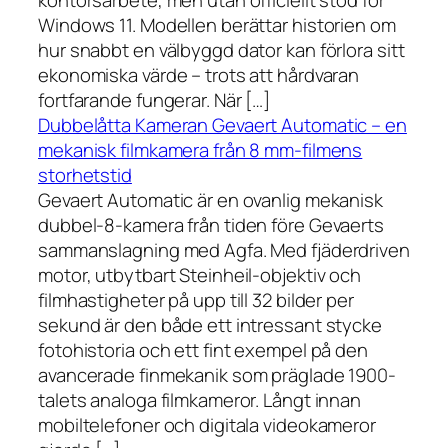
kontorsarbete, men utan officiellt stöd för
Windows 11. Modellen berättar historien om
hur snabbt en välbyggd dator kan förlora sitt
ekonomiska värde – trots att hårdvaran
fortfarande fungerar. När […]
Dubbelåtta Kameran Gevaert Automatic – en
mekanisk filmkamera från 8 mm-filmens
storhetstid
Gevaert Automatic är en ovanlig mekanisk
dubbel-8-kamera från tiden före Gevaerts
sammanslagning med Agfa. Med fjäderdriven
motor, utbytbart Steinheil-objektiv och
filmhastigheter på upp till 32 bilder per
sekund är den både ett intressant stycke
fotohistoria och ett fint exempel på den
avancerade finmekanik som präglade 1900-
talets analoga filmkameror. Långt innan
mobiltelefoner och digitala videokameror