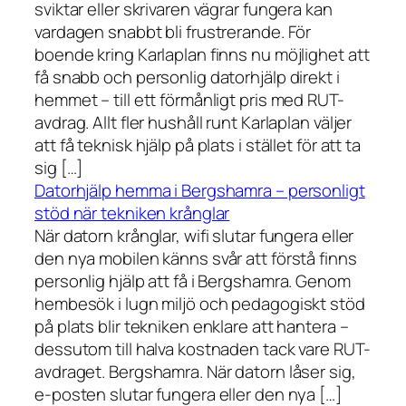
sviktar eller skrivaren vägrar fungera kan
vardagen snabbt bli frustrerande. För
boende kring Karlaplan finns nu möjlighet att
få snabb och personlig datorhjälp direkt i
hemmet – till ett förmånligt pris med RUT-
avdrag. Allt fler hushåll runt Karlaplan väljer
att få teknisk hjälp på plats i stället för att ta
sig […]
Datorhjälp hemma i Bergshamra – personligt
stöd när tekniken krånglar
När datorn krånglar, wifi slutar fungera eller
den nya mobilen känns svår att förstå finns
personlig hjälp att få i Bergshamra. Genom
hembesök i lugn miljö och pedagogiskt stöd
på plats blir tekniken enklare att hantera –
dessutom till halva kostnaden tack vare RUT-
avdraget. Bergshamra. När datorn låser sig,
e-posten slutar fungera eller den nya […]