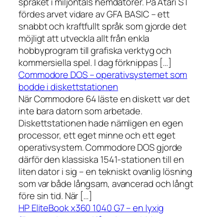
språket i miljontals hemdatorer. På Atari ST
fördes arvet vidare av GFA BASIC – ett
snabbt och kraftfullt språk som gjorde det
möjligt att utveckla allt från enkla
hobbyprogram till grafiska verktyg och
kommersiella spel. I dag förknippas […]
Commodore DOS – operativsystemet som
bodde i diskettstationen
När Commodore 64 läste en diskett var det
inte bara datorn som arbetade.
Diskettstationen hade nämligen en egen
processor, ett eget minne och ett eget
operativsystem. Commodore DOS gjorde
därför den klassiska 1541-stationen till en
liten dator i sig – en tekniskt ovanlig lösning
som var både långsam, avancerad och långt
före sin tid. När […]
HP EliteBook x360 1040 G7 – en lyxig