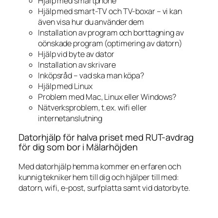
Hjälp med smartphone
Hjälp med smart-TV och TV-boxar – vi kan
även visa hur du använder dem
Installation av program och borttagning av
oönskade program (optimering av datorn)
Hjälp vid byte av dator
Installation av skrivare
Inköpsråd – vad ska man köpa?
Hjälp med Linux
Problem med Mac, Linux eller Windows?
Nätverksproblem, t.ex. wifi eller
internetanslutning
Datorhjälp för halva priset med RUT-avdrag
för dig som bor i Mälarhöjden
Med datorhjälp hemma kommer en erfaren och
kunnig tekniker hem till dig och hjälper till med:
datorn, wifi, e-post, surfplatta samt vid datorbyte.