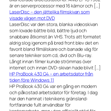
är en serverprocessor med 16 kärnor och […]
LaserDisc – den jättelika filmskivan som
visade vägen mot DVD
LaserDisc var den stora, blanka videoskivan
som lovade bättre bild, bättre ljud och
snabbare åtkomst än VHS. Trots att formatet
aldrig slog igenom på bred front blev det en
favorit bland filmälskare och banade väg för
senare tekniker som cd, dvd och Blu-ray.
Långt innan filmer kunde strömmas över
internet och innan DVD-skivan hade blivit […]
HP ProBook 430 G4 – en arbetsdator från
tiden före Windows 11
HP ProBook 430 G4 var en gång en modern
och påkostad arbetsdator för företag. I dag
har den hamnat i teknikens gränsland:
fortfarande fullt användbar för