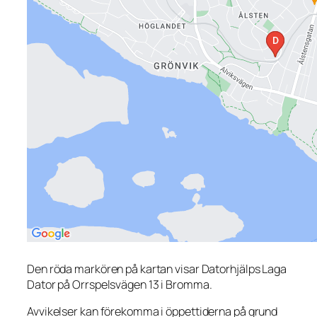
Den röda markören på kartan visar Datorhjälps Laga
Dator på Orrspelsvägen 13 i Bromma.
Avvikelser kan förekomma i öppettiderna på grund