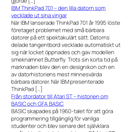
gjorde […]
IBM ThinkPad 701 – den lilla datorn som
vecklade ut sina vingar
När IBM lanserade ThinkPad 701 år 1995 löste
företaget problemet med små bärbara
datorer på ett spektakulärt sätt. Datorns
delade tangentbord vecklade automatiskt ut
sig när locket öppnades och gav modellen
smeknamnet Butterfly. Trots sin korta tid på
marknaden blev den en designikon och en
av datorhistoriens mest minnesvärda
bärbara datorer. När IBM presenterade
ThinkPad […]
Från stordator till Atari ST – historien om
BASIC och GFA BASIC
BASIC skapades på 1960-talet för att göra
programmering tillgänglig för vanliga
studenter och blev senare det självklara