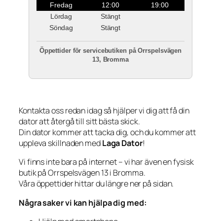
Fredag
12:00
19:00
Lördag
Stängt
Söndag
Stängt
Öppettider för servicebutiken på Orrspelsvägen
13, Bromma
Kontakta oss redan idag så hjälper vi dig att få din
dator att återgå till sitt bästa skick.
Din dator kommer att tacka dig, och du kommer att
uppleva skillnaden med
Laga Dator
!
Vi finns inte bara på internet – vi har även en fysisk
butik på Orrspelsvägen 13 i Bromma.
Våra öppettider hittar du längre ner på sidan.
Några saker vi kan hjälpa dig med: