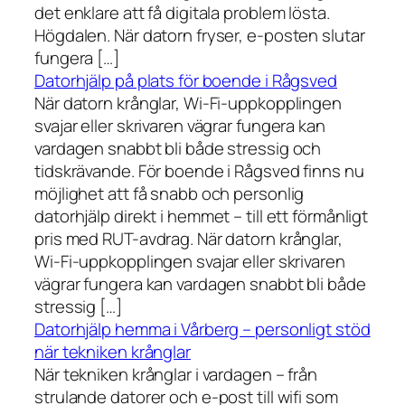
det enklare att få digitala problem lösta.
Högdalen. När datorn fryser, e-posten slutar
fungera […]
Datorhjälp på plats för boende i Rågsved
När datorn krånglar, Wi-Fi-uppkopplingen
svajar eller skrivaren vägrar fungera kan
vardagen snabbt bli både stressig och
tidskrävande. För boende i Rågsved finns nu
möjlighet att få snabb och personlig
datorhjälp direkt i hemmet – till ett förmånligt
pris med RUT-avdrag. När datorn krånglar,
Wi-Fi-uppkopplingen svajar eller skrivaren
vägrar fungera kan vardagen snabbt bli både
stressig […]
Datorhjälp hemma i Vårberg – personligt stöd
när tekniken krånglar
När tekniken krånglar i vardagen – från
strulande datorer och e-post till wifi som