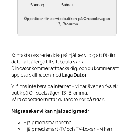
Söndag
Stängt
Öppettider för servicebutiken på Orrspelsvägen
13, Bromma
Kontakta oss redan idag så hjälper vi dig att få din
dator att återgå till sitt bästa skick.
Din dator kommer att tacka dig, och du kommer att
uppleva skillnaden med
Laga Dator
!
Vi finns inte bara på internet – vi har även en fysisk
butik på Orrspelsvägen 13 i Bromma.
Våra öppettider hittar du längre ner på sidan.
Några saker vi kan hjälpa dig med:
Hjälp med smartphone
Hjälp med smart-TV och TV-boxar – vi kan