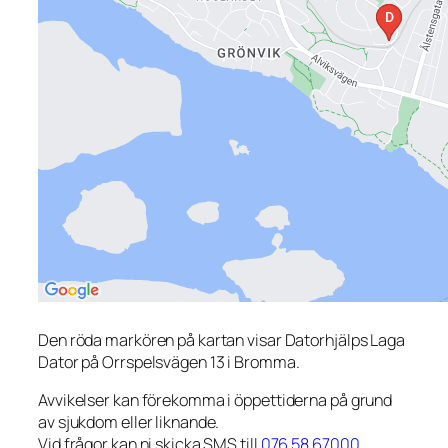
Den röda markören på kartan visar Datorhjälps Laga
Dator på Orrspelsvägen 13 i Bromma.
Avvikelser kan förekomma i öppettiderna på grund
av sjukdom eller liknande.
Vid frågor kan ni skicka SMS till
076 58 67000
.