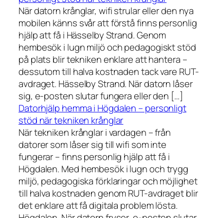
När datorn krånglar, wifi strular eller den nya
mobilen känns svår att förstå finns personlig
hjälp att få i Hässelby Strand. Genom
hembesök i lugn miljö och pedagogiskt stöd
på plats blir tekniken enklare att hantera –
dessutom till halva kostnaden tack vare RUT-
avdraget. Hässelby Strand. När datorn låser
sig, e-posten slutar fungera eller den […]
Datorhjälp hemma i Högdalen – personligt
stöd när tekniken krånglar
När tekniken krånglar i vardagen – från
datorer som låser sig till wifi som inte
fungerar – finns personlig hjälp att få i
Högdalen. Med hembesök i lugn och trygg
miljö, pedagogiska förklaringar och möjlighet
till halva kostnaden genom RUT-avdraget blir
det enklare att få digitala problem lösta.
Högdalen. När datorn fryser, e-posten slutar