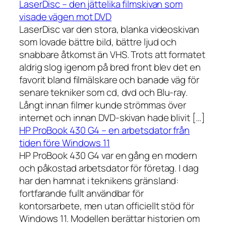
LaserDisc – den jättelika filmskivan som
visade vägen mot DVD
LaserDisc var den stora, blanka videoskivan
som lovade bättre bild, bättre ljud och
snabbare åtkomst än VHS. Trots att formatet
aldrig slog igenom på bred front blev det en
favorit bland filmälskare och banade väg för
senare tekniker som cd, dvd och Blu-ray.
Långt innan filmer kunde strömmas över
internet och innan DVD-skivan hade blivit […]
HP ProBook 430 G4 – en arbetsdator från
tiden före Windows 11
HP ProBook 430 G4 var en gång en modern
och påkostad arbetsdator för företag. I dag
har den hamnat i teknikens gränsland:
fortfarande fullt användbar för
kontorsarbete, men utan officiellt stöd för
Windows 11. Modellen berättar historien om