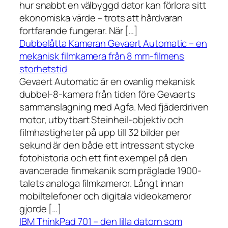
hur snabbt en välbyggd dator kan förlora sitt
ekonomiska värde – trots att hårdvaran
fortfarande fungerar. När […]
Dubbelåtta Kameran Gevaert Automatic – en
mekanisk filmkamera från 8 mm-filmens
storhetstid
Gevaert Automatic är en ovanlig mekanisk
dubbel-8-kamera från tiden före Gevaerts
sammanslagning med Agfa. Med fjäderdriven
motor, utbytbart Steinheil-objektiv och
filmhastigheter på upp till 32 bilder per
sekund är den både ett intressant stycke
fotohistoria och ett fint exempel på den
avancerade finmekanik som präglade 1900-
talets analoga filmkameror. Långt innan
mobiltelefoner och digitala videokameror
gjorde […]
IBM ThinkPad 701 – den lilla datorn som