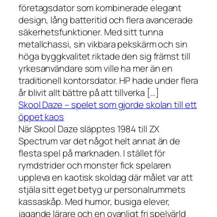
företagsdator som kombinerade elegant
design, lång batteritid och flera avancerade
säkerhetsfunktioner. Med sitt tunna
metallchassi, sin vikbara pekskärm och sin
höga byggkvalitet riktade den sig främst till
yrkesanvändare som ville ha mer än en
traditionell kontorsdator. HP hade under flera
år blivit allt bättre på att tillverka […]
Skool Daze – spelet som gjorde skolan till ett
öppet kaos
När Skool Daze släpptes 1984 till ZX
Spectrum var det något helt annat än de
flesta spel på marknaden. I stället för
rymdstrider och monster fick spelaren
uppleva en kaotisk skoldag där målet var att
stjäla sitt eget betyg ur personalrummets
kassaskåp. Med humor, busiga elever,
jagande lärare och en ovanligt fri spelvärld