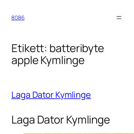
Hoppa
till
8086
innehåll
Etikett:
batteribyte
apple Kymlinge
Laga Dator Kymlinge
Laga Dator Kymlinge