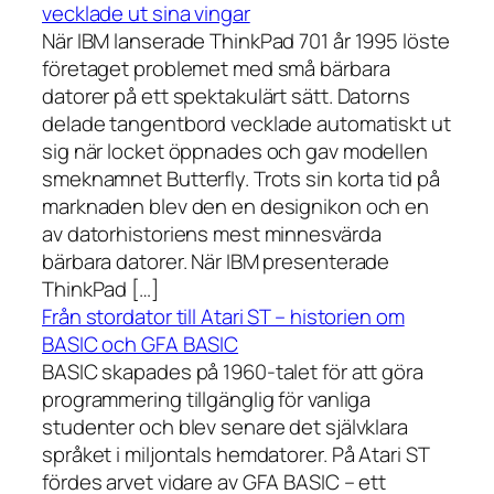
vecklade ut sina vingar
När IBM lanserade ThinkPad 701 år 1995 löste
företaget problemet med små bärbara
datorer på ett spektakulärt sätt. Datorns
delade tangentbord vecklade automatiskt ut
sig när locket öppnades och gav modellen
smeknamnet Butterfly. Trots sin korta tid på
marknaden blev den en designikon och en
av datorhistoriens mest minnesvärda
bärbara datorer. När IBM presenterade
ThinkPad […]
Från stordator till Atari ST – historien om
BASIC och GFA BASIC
BASIC skapades på 1960-talet för att göra
programmering tillgänglig för vanliga
studenter och blev senare det självklara
språket i miljontals hemdatorer. På Atari ST
fördes arvet vidare av GFA BASIC – ett