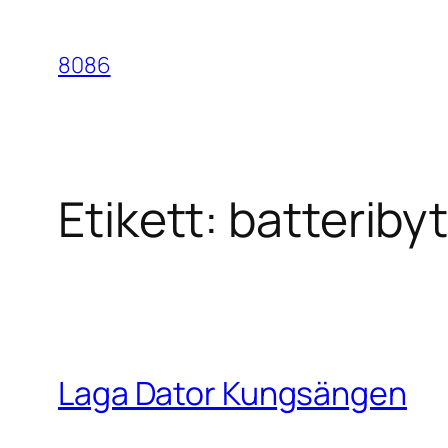
Hoppa
till
8086
innehåll
Etikett:
batteriby
Laga Dator Kungsängen