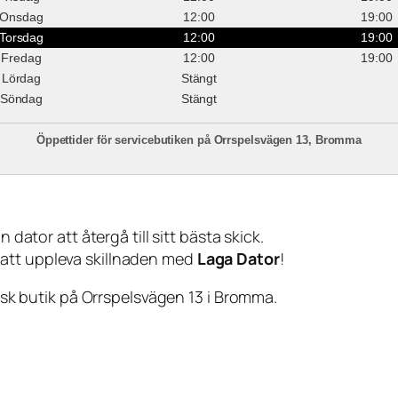
Onsdag
12:00
19:00
Torsdag
12:00
19:00
Fredag
12:00
19:00
Lördag
Stängt
Söndag
Stängt
Öppettider för servicebutiken på Orrspelsvägen 13, Bromma
 dator att återgå till sitt bästa skick.
 att uppleva skillnaden med
Laga Dator
!
sisk butik på Orrspelsvägen 13 i Bromma.