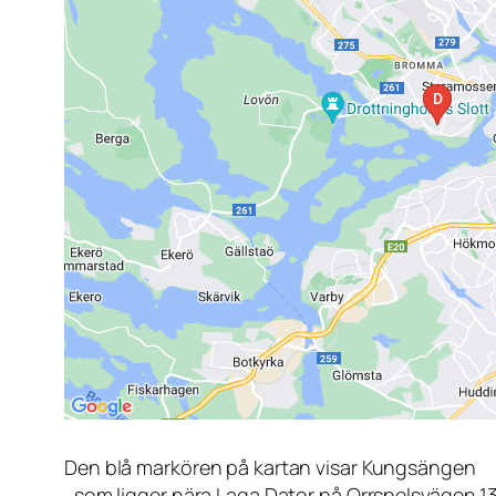
Den blå markören på kartan visar Kungsängen
, som ligger nära Laga Dator på Orrspelsvägen 1