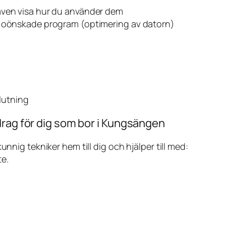
även visa hur du använder dem
v oönskade program (optimering av datorn)
slutning
drag för dig som bor i Kungsängen
ig tekniker hem till dig och hjälper till med:
te.