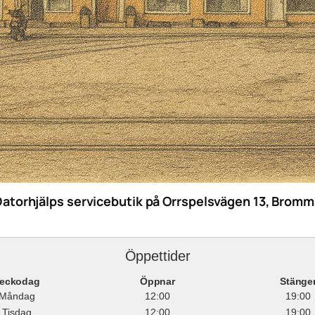
Datorhjälps servicebutik på Orrspelsvägen 13, Bromm
Öppettider
eckodag
Öppnar
Stänge
Måndag
12:00
19:00
Tisdag
12:00
19:00