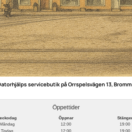
Datorhjälps servicebutik på Orrspelsvägen 13, Bromm
Öppettider
eckodag
Öppnar
Stänge
Måndag
12:00
19:00
Tisdag
12:00
19:00