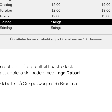
Onsdag
12:00
19:00
Torsdag
12:00
19:00
Fredag
12:00
19:00
Lördag
Stängt
Söndag
Stängt
Öppettider för servicebutiken på Orrspelsvägen 13, Bromma
 dator att återgå till sitt bästa skick.
 att uppleva skillnaden med
Laga Dator
!
sisk butik på Orrspelsvägen 13 i Bromma.