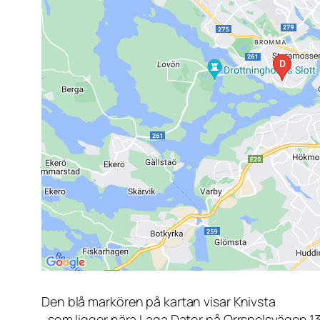
Den blå markören på kartan visar Knivsta
, som ligger nära Laga Dator på Orrspelsvägen 1