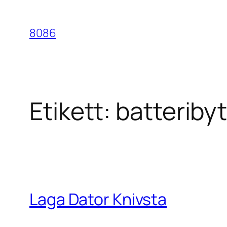
Hoppa
till
8086
innehåll
Etikett:
batteribyt
Laga Dator Knivsta