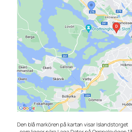
Den blå markören på kartan visar Islandstorget
, som ligger nära Laga Dator på Orrspelsvägen 1