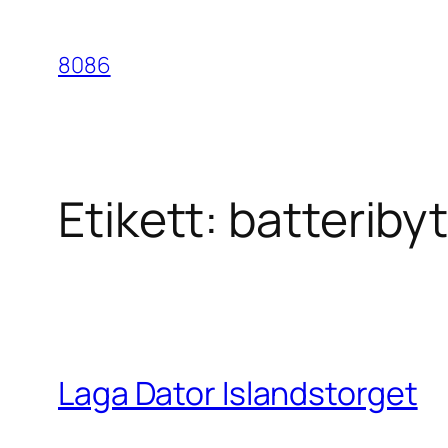
Hoppa
till
8086
innehåll
Etikett:
batteribyt
Laga Dator Islandstorget