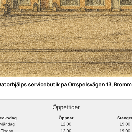
Datorhjälps servicebutik på Orrspelsvägen 13, Bromm
Öppettider
eckodag
Öppnar
Stänge
Måndag
12:00
19:00
Tisdag
12:00
19:00