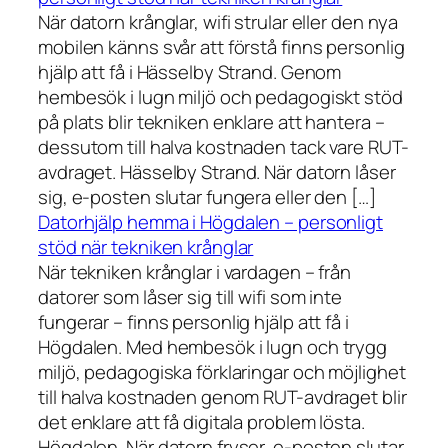
När datorn krånglar, wifi strular eller den nya
mobilen känns svår att förstå finns personlig
hjälp att få i Hässelby Strand. Genom
hembesök i lugn miljö och pedagogiskt stöd
på plats blir tekniken enklare att hantera –
dessutom till halva kostnaden tack vare RUT-
avdraget. Hässelby Strand. När datorn låser
sig, e-posten slutar fungera eller den […]
Datorhjälp hemma i Högdalen – personligt
stöd när tekniken krånglar
När tekniken krånglar i vardagen – från
datorer som låser sig till wifi som inte
fungerar – finns personlig hjälp att få i
Högdalen. Med hembesök i lugn och trygg
miljö, pedagogiska förklaringar och möjlighet
till halva kostnaden genom RUT-avdraget blir
det enklare att få digitala problem lösta.
Högdalen. När datorn fryser, e-posten slutar