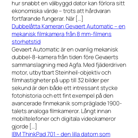
hur snabbt en välbyggd dator kan förlora sitt
ekonomiska värde – trots att hårdvaran
fortfarande fungerar. När […]
Dubbelåtta Kameran Gevaert Automatic – en
mekanisk filmkamera från 8 mm-filmens
storhetstid
Gevaert Automatic är en ovanlig mekanisk
dubbel-8-kamera från tiden före Gevaerts
sammanslagning med Agfa. Med fjäderdriven
motor, utbytbart Steinheil-objektiv och
filmhastigheter på upp till 32 bilder per
sekund är den både ett intressant stycke
fotohistoria och ett fint exempel på den
avancerade finmekanik som präglade 1900-
talets analoga filmkameror. Långt innan
mobiltelefoner och digitala videokameror
gjorde […]
IBM ThinkPad 701 – den lilla datorn som