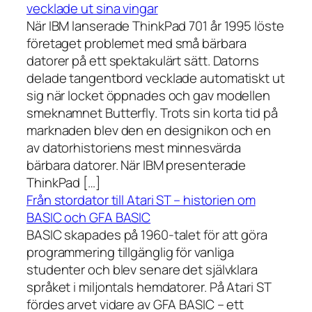
vecklade ut sina vingar
När IBM lanserade ThinkPad 701 år 1995 löste
företaget problemet med små bärbara
datorer på ett spektakulärt sätt. Datorns
delade tangentbord vecklade automatiskt ut
sig när locket öppnades och gav modellen
smeknamnet Butterfly. Trots sin korta tid på
marknaden blev den en designikon och en
av datorhistoriens mest minnesvärda
bärbara datorer. När IBM presenterade
ThinkPad […]
Från stordator till Atari ST – historien om
BASIC och GFA BASIC
BASIC skapades på 1960-talet för att göra
programmering tillgänglig för vanliga
studenter och blev senare det självklara
språket i miljontals hemdatorer. På Atari ST
fördes arvet vidare av GFA BASIC – ett