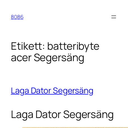
Hoppa
till
8086
innehåll
Etikett:
batteribyte
acer Segersäng
Laga Dator Segersäng
Laga Dator Segersäng