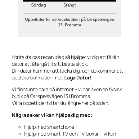
Söndag
Stängt
Öppettider för servicebutiken på Orrspelsvägen
13, Bromma
Kontakta oss redan idag så hjälper vi dig att få din
dator att återgå till sitt bästa skick.
Din dator kommer att tacka dig, och du kommer att
uppleva skillnaden med
Laga Dator
!
Vi finns inte bara på internet – vi har även en fysisk
butik på Orrspelsvägen 13 i Bromma.
Våra öppettider hittar du längre ner på sidan.
Några saker vi kan hjälpa dig med:
Hjälp med smartphone
Hjälp med smart-TV och TV-boxar – vi kan