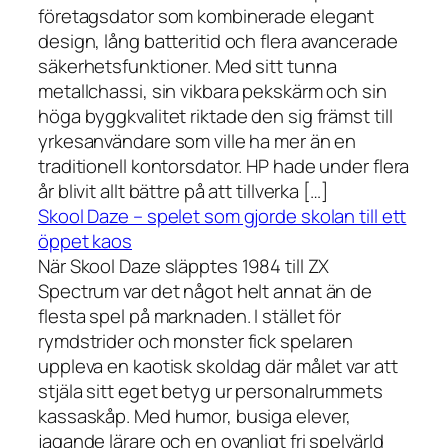
företagsdator som kombinerade elegant
design, lång batteritid och flera avancerade
säkerhetsfunktioner. Med sitt tunna
metallchassi, sin vikbara pekskärm och sin
höga byggkvalitet riktade den sig främst till
yrkesanvändare som ville ha mer än en
traditionell kontorsdator. HP hade under flera
år blivit allt bättre på att tillverka […]
Skool Daze – spelet som gjorde skolan till ett
öppet kaos
När Skool Daze släpptes 1984 till ZX
Spectrum var det något helt annat än de
flesta spel på marknaden. I stället för
rymdstrider och monster fick spelaren
uppleva en kaotisk skoldag där målet var att
stjäla sitt eget betyg ur personalrummets
kassaskåp. Med humor, busiga elever,
jagande lärare och en ovanligt fri spelvärld