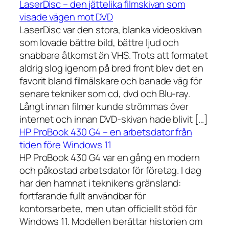
LaserDisc – den jättelika filmskivan som
visade vägen mot DVD
LaserDisc var den stora, blanka videoskivan
som lovade bättre bild, bättre ljud och
snabbare åtkomst än VHS. Trots att formatet
aldrig slog igenom på bred front blev det en
favorit bland filmälskare och banade väg för
senare tekniker som cd, dvd och Blu-ray.
Långt innan filmer kunde strömmas över
internet och innan DVD-skivan hade blivit […]
HP ProBook 430 G4 – en arbetsdator från
tiden före Windows 11
HP ProBook 430 G4 var en gång en modern
och påkostad arbetsdator för företag. I dag
har den hamnat i teknikens gränsland:
fortfarande fullt användbar för
kontorsarbete, men utan officiellt stöd för
Windows 11. Modellen berättar historien om