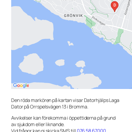
Den röda markören på kartan visar Datorhjälps Laga
Dator på Orrspelsvägen 13 i Bromma.
Avvikelser kan förekomma i öppettiderna på grund
av sjukdom eller liknande.
Vid frågor kan ni skicka SMS till
076 58 67000
.