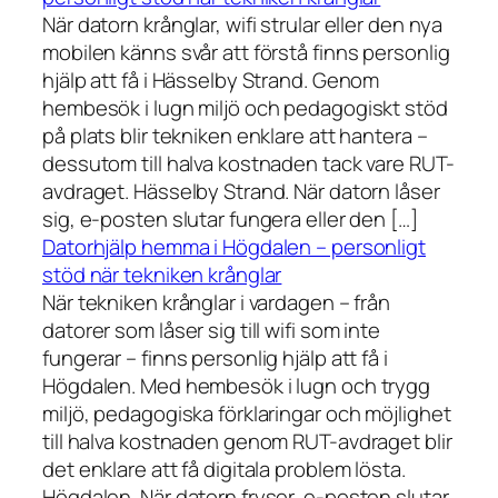
När datorn krånglar, wifi strular eller den nya
mobilen känns svår att förstå finns personlig
hjälp att få i Hässelby Strand. Genom
hembesök i lugn miljö och pedagogiskt stöd
på plats blir tekniken enklare att hantera –
dessutom till halva kostnaden tack vare RUT-
avdraget. Hässelby Strand. När datorn låser
sig, e-posten slutar fungera eller den […]
Datorhjälp hemma i Högdalen – personligt
stöd när tekniken krånglar
När tekniken krånglar i vardagen – från
datorer som låser sig till wifi som inte
fungerar – finns personlig hjälp att få i
Högdalen. Med hembesök i lugn och trygg
miljö, pedagogiska förklaringar och möjlighet
till halva kostnaden genom RUT-avdraget blir
det enklare att få digitala problem lösta.
Högdalen. När datorn fryser, e-posten slutar