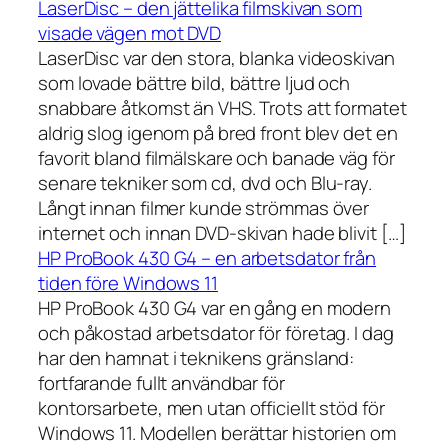
LaserDisc – den jättelika filmskivan som
visade vägen mot DVD
LaserDisc var den stora, blanka videoskivan
som lovade bättre bild, bättre ljud och
snabbare åtkomst än VHS. Trots att formatet
aldrig slog igenom på bred front blev det en
favorit bland filmälskare och banade väg för
senare tekniker som cd, dvd och Blu-ray.
Långt innan filmer kunde strömmas över
internet och innan DVD-skivan hade blivit […]
HP ProBook 430 G4 – en arbetsdator från
tiden före Windows 11
HP ProBook 430 G4 var en gång en modern
och påkostad arbetsdator för företag. I dag
har den hamnat i teknikens gränsland:
fortfarande fullt användbar för
kontorsarbete, men utan officiellt stöd för
Windows 11. Modellen berättar historien om