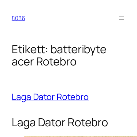
Hoppa
till
8086
innehåll
Etikett:
batteribyte
acer Rotebro
Laga Dator Rotebro
Laga Dator Rotebro