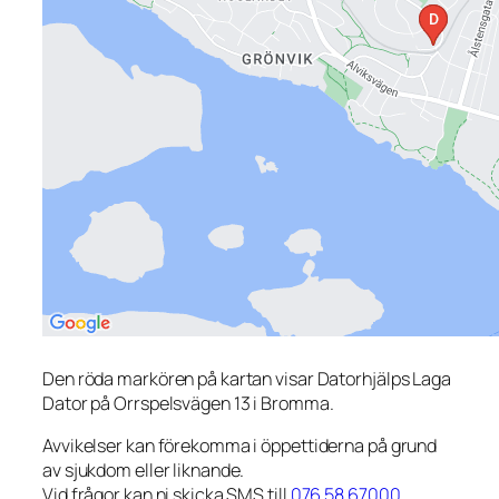
Den röda markören på kartan visar Datorhjälps Laga
Dator på Orrspelsvägen 13 i Bromma.
Avvikelser kan förekomma i öppettiderna på grund
av sjukdom eller liknande.
Vid frågor kan ni skicka SMS till
076 58 67000
.