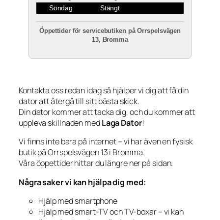
Söndag
Stängt
Öppettider för servicebutiken på Orrspelsvägen
13, Bromma
Kontakta oss redan idag så hjälper vi dig att få din
dator att återgå till sitt bästa skick.
Din dator kommer att tacka dig, och du kommer att
uppleva skillnaden med
Laga Dator
!
Vi finns inte bara på internet – vi har även en fysisk
butik på Orrspelsvägen 13 i Bromma.
Våra öppettider hittar du längre ner på sidan.
Några saker vi kan hjälpa dig med:
Hjälp med smartphone
Hjälp med smart-TV och TV-boxar – vi kan