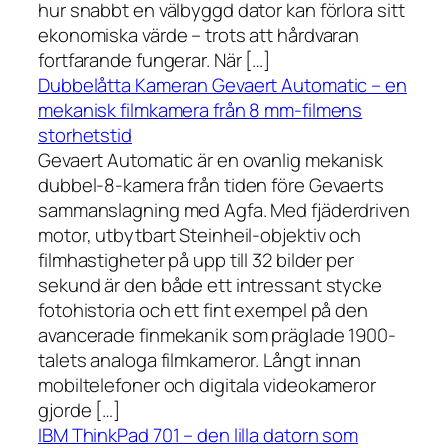
hur snabbt en välbyggd dator kan förlora sitt
ekonomiska värde – trots att hårdvaran
fortfarande fungerar. När […]
Dubbelåtta Kameran Gevaert Automatic – en
mekanisk filmkamera från 8 mm-filmens
storhetstid
Gevaert Automatic är en ovanlig mekanisk
dubbel-8-kamera från tiden före Gevaerts
sammanslagning med Agfa. Med fjäderdriven
motor, utbytbart Steinheil-objektiv och
filmhastigheter på upp till 32 bilder per
sekund är den både ett intressant stycke
fotohistoria och ett fint exempel på den
avancerade finmekanik som präglade 1900-
talets analoga filmkameror. Långt innan
mobiltelefoner och digitala videokameror
gjorde […]
IBM ThinkPad 701 – den lilla datorn som