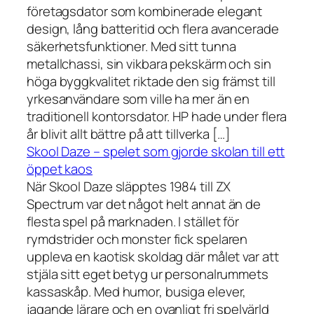
företagsdator som kombinerade elegant
design, lång batteritid och flera avancerade
säkerhetsfunktioner. Med sitt tunna
metallchassi, sin vikbara pekskärm och sin
höga byggkvalitet riktade den sig främst till
yrkesanvändare som ville ha mer än en
traditionell kontorsdator. HP hade under flera
år blivit allt bättre på att tillverka […]
Skool Daze – spelet som gjorde skolan till ett
öppet kaos
När Skool Daze släpptes 1984 till ZX
Spectrum var det något helt annat än de
flesta spel på marknaden. I stället för
rymdstrider och monster fick spelaren
uppleva en kaotisk skoldag där målet var att
stjäla sitt eget betyg ur personalrummets
kassaskåp. Med humor, busiga elever,
jagande lärare och en ovanligt fri spelvärld