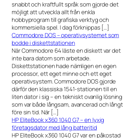
snabbt och kraftfullt språk som gjorde det
möjligt att utveckla allt från enkla
hobbyprogram till grafiska verktyg och
kommersiella spel. I dag förknippas […]
Commodore DOS – operativsystemet som
bodde i diskettstationen
När Commodore 64 läste en diskett var det
inte bara datorn som arbetade.
Diskettstationen hade nämligen en egen
processor, ett eget minne och ett eget
operativsystem. Commodore DOS gjorde
därför den klassiska 1541-stationen till en
liten dator i sig – en tekniskt ovanlig lösning
som var både långsam, avancerad och långt
före sin tid. När […]
HP EliteBook x360 1040 G7 – en lyxig
företagsdator med lång batteritid
HP EliteBook x360 1040 G7 var en påkostad