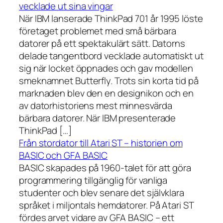
vecklade ut sina vingar
När IBM lanserade ThinkPad 701 år 1995 löste
företaget problemet med små bärbara
datorer på ett spektakulärt sätt. Datorns
delade tangentbord vecklade automatiskt ut
sig när locket öppnades och gav modellen
smeknamnet Butterfly. Trots sin korta tid på
marknaden blev den en designikon och en
av datorhistoriens mest minnesvärda
bärbara datorer. När IBM presenterade
ThinkPad […]
Från stordator till Atari ST – historien om
BASIC och GFA BASIC
BASIC skapades på 1960-talet för att göra
programmering tillgänglig för vanliga
studenter och blev senare det självklara
språket i miljontals hemdatorer. På Atari ST
fördes arvet vidare av GFA BASIC – ett