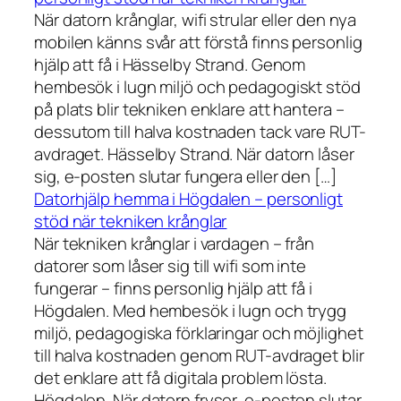
När datorn krånglar, wifi strular eller den nya
mobilen känns svår att förstå finns personlig
hjälp att få i Hässelby Strand. Genom
hembesök i lugn miljö och pedagogiskt stöd
på plats blir tekniken enklare att hantera –
dessutom till halva kostnaden tack vare RUT-
avdraget. Hässelby Strand. När datorn låser
sig, e-posten slutar fungera eller den […]
Datorhjälp hemma i Högdalen – personligt
stöd när tekniken krånglar
När tekniken krånglar i vardagen – från
datorer som låser sig till wifi som inte
fungerar – finns personlig hjälp att få i
Högdalen. Med hembesök i lugn och trygg
miljö, pedagogiska förklaringar och möjlighet
till halva kostnaden genom RUT-avdraget blir
det enklare att få digitala problem lösta.
Högdalen. När datorn fryser, e-posten slutar