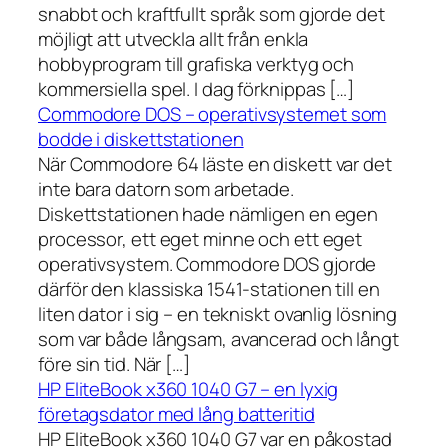
snabbt och kraftfullt språk som gjorde det
möjligt att utveckla allt från enkla
hobbyprogram till grafiska verktyg och
kommersiella spel. I dag förknippas […]
Commodore DOS – operativsystemet som
bodde i diskettstationen
När Commodore 64 läste en diskett var det
inte bara datorn som arbetade.
Diskettstationen hade nämligen en egen
processor, ett eget minne och ett eget
operativsystem. Commodore DOS gjorde
därför den klassiska 1541-stationen till en
liten dator i sig – en tekniskt ovanlig lösning
som var både långsam, avancerad och långt
före sin tid. När […]
HP EliteBook x360 1040 G7 – en lyxig
företagsdator med lång batteritid
HP EliteBook x360 1040 G7 var en påkostad