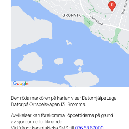
Den röda markören på kartan visar Datorhjälps Laga
Dator på Orrspelsvägen 13 i Bromma.
Avvikelser kan förekomma i öppettiderna på grund
av sjukdom eller liknande.
Vid frågor kan ni skicka SMS till
076 58 67000
.