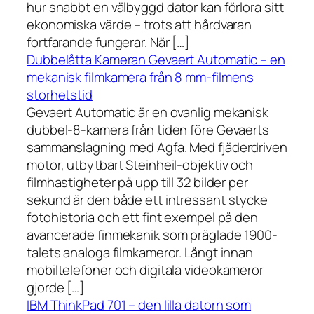
hur snabbt en välbyggd dator kan förlora sitt
ekonomiska värde – trots att hårdvaran
fortfarande fungerar. När […]
Dubbelåtta Kameran Gevaert Automatic – en
mekanisk filmkamera från 8 mm-filmens
storhetstid
Gevaert Automatic är en ovanlig mekanisk
dubbel-8-kamera från tiden före Gevaerts
sammanslagning med Agfa. Med fjäderdriven
motor, utbytbart Steinheil-objektiv och
filmhastigheter på upp till 32 bilder per
sekund är den både ett intressant stycke
fotohistoria och ett fint exempel på den
avancerade finmekanik som präglade 1900-
talets analoga filmkameror. Långt innan
mobiltelefoner och digitala videokameror
gjorde […]
IBM ThinkPad 701 – den lilla datorn som