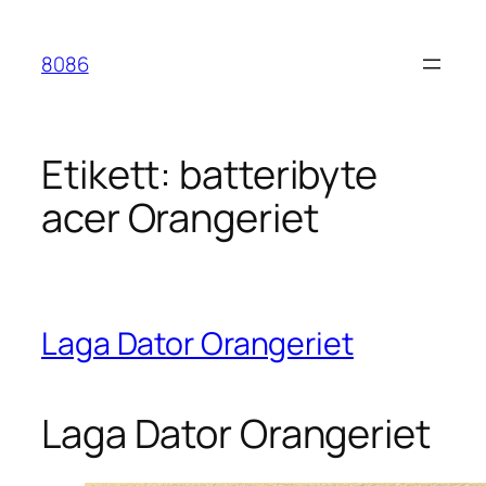
Hoppa
till
8086
innehåll
Etikett:
batteribyte
acer Orangeriet
Laga Dator Orangeriet
Laga Dator Orangeriet