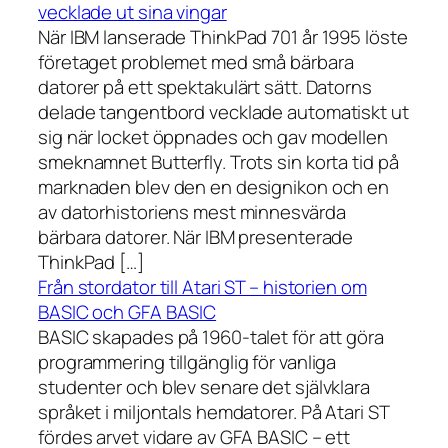
vecklade ut sina vingar
När IBM lanserade ThinkPad 701 år 1995 löste
företaget problemet med små bärbara
datorer på ett spektakulärt sätt. Datorns
delade tangentbord vecklade automatiskt ut
sig när locket öppnades och gav modellen
smeknamnet Butterfly. Trots sin korta tid på
marknaden blev den en designikon och en
av datorhistoriens mest minnesvärda
bärbara datorer. När IBM presenterade
ThinkPad […]
Från stordator till Atari ST – historien om
BASIC och GFA BASIC
BASIC skapades på 1960-talet för att göra
programmering tillgänglig för vanliga
studenter och blev senare det självklara
språket i miljontals hemdatorer. På Atari ST
fördes arvet vidare av GFA BASIC – ett