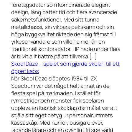
företagsdator som kombinerade elegant
design, lång batteritid och flera avancerade
säkerhetsfunktioner. Med sitt tunna
metallchassi, sin vikbara pekskärm och sin
höga byggkvalitet riktade den sig främst till
yrkesanvändare som ville ha mer än en
traditionell kontorsdator. HP hade under flera
år blivit allt bättre på att tillverka […]
Skool Daze – spelet som gjorde skolan till ett
öppet kaos
När Skool Daze släpptes 1984 till ZX
Spectrum var det något helt annat än de
flesta spel på marknaden. I stället för
rymdstrider och monster fick spelaren
uppleva en kaotisk skoldag där målet var att
stjäla sitt eget betyg ur personalrummets
kassaskåp. Med humor, busiga elever,
jagande lärare och en ovanligt fri spelvärld