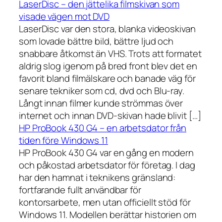
LaserDisc – den jättelika filmskivan som
visade vägen mot DVD
LaserDisc var den stora, blanka videoskivan
som lovade bättre bild, bättre ljud och
snabbare åtkomst än VHS. Trots att formatet
aldrig slog igenom på bred front blev det en
favorit bland filmälskare och banade väg för
senare tekniker som cd, dvd och Blu-ray.
Långt innan filmer kunde strömmas över
internet och innan DVD-skivan hade blivit […]
HP ProBook 430 G4 – en arbetsdator från
tiden före Windows 11
HP ProBook 430 G4 var en gång en modern
och påkostad arbetsdator för företag. I dag
har den hamnat i teknikens gränsland:
fortfarande fullt användbar för
kontorsarbete, men utan officiellt stöd för
Windows 11. Modellen berättar historien om