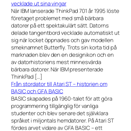
vecklade ut sina vingar
När IBM lanserade ThinkPad 701 år 1995 löste
företaget problemet med små bärbara
datorer på ett spektakulärt sätt. Datorns
delade tangentbord vecklade automatiskt ut
sig när locket öppnades och gav modellen
smeknamnet Butterfly. Trots sin korta tid på
marknaden blev den en designikon och en
av datorhistoriens mest minnesvärda
bärbara datorer. När IBM presenterade
ThinkPad […]
Från stordator till Atari ST – historien om
BASIC och GFA BASIC
BASIC skapades på 1960-talet för att göra
programmering tillgänglig för vanliga
studenter och blev senare det självklara
språket i miljontals hemdatorer. På Atari ST
fördes arvet vidare av GFA BASIC – ett