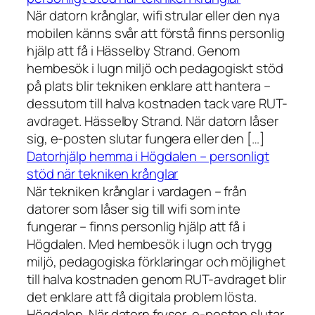
När datorn krånglar, wifi strular eller den nya
mobilen känns svår att förstå finns personlig
hjälp att få i Hässelby Strand. Genom
hembesök i lugn miljö och pedagogiskt stöd
på plats blir tekniken enklare att hantera –
dessutom till halva kostnaden tack vare RUT-
avdraget. Hässelby Strand. När datorn låser
sig, e-posten slutar fungera eller den […]
Datorhjälp hemma i Högdalen – personligt
stöd när tekniken krånglar
När tekniken krånglar i vardagen – från
datorer som låser sig till wifi som inte
fungerar – finns personlig hjälp att få i
Högdalen. Med hembesök i lugn och trygg
miljö, pedagogiska förklaringar och möjlighet
till halva kostnaden genom RUT-avdraget blir
det enklare att få digitala problem lösta.
Högdalen. När datorn fryser, e-posten slutar