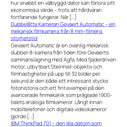
hur snabbt en välbyggd dator kan förlora sitt
ekonomiska värde – trots att hårdvaran
fortfarande fungerar. När […]
Dubbelåtta Kameran Gevaert Automatic – en
mekanisk filmkamera från 8 mm-filmens
storhetstid
Gevaert Automatic är en ovanlig mekanisk
dubbel-8-kamera från tiden före Gevaerts
sammanslagning med Agfa. Med fjäderdriven
motor, utbytbart Steinheil-objektiv och
filmhastigheter på upp till 32 bilder per
sekund är den både ett intressant stycke
fotohistoria och ett fint exempel på den
avancerade finmekanik som präglade 1900-
talets analoga filmkameror. Långt innan
mobiltelefoner och digitala videokameror
gjorde […]
IBM ThinkPad 701 – den lilla datorn som