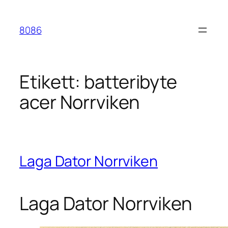
Hoppa
till
8086
innehåll
Etikett:
batteribyte
acer Norrviken
Laga Dator Norrviken
Laga Dator Norrviken