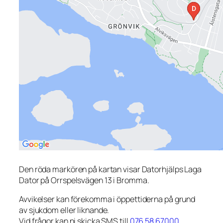
Den röda markören på kartan visar Datorhjälps Laga
Dator på Orrspelsvägen 13 i Bromma.
Avvikelser kan förekomma i öppettiderna på grund
av sjukdom eller liknande.
Vid frågor kan ni skicka SMS till
076 58 67000
.