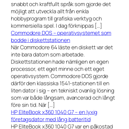
snabbt och kraftfullt språk som gjorde det
möjligt att utveckla allt från enkla
hobbyprogram till grafiska verktyg och
kommersiella spel. I dag förknippas […]
Commodore DOS – operativsystemet som
bodde i diskettstationen
När Commodore 64 läste en diskett var det
inte bara datorn som arbetade.
Diskettstationen hade nämligen en egen
processor, ett eget minne och ett eget
operativsystem. Commodore DOS gjorde
därför den klassiska 1541-stationen till en
liten dator i sig – en tekniskt ovanlig lösning
som var både långsam, avancerad och långt
före sin tid. När […]
HP EliteBook x360 1040 G7 – en lyxig
företagsdator med lång batteritid
HP EliteBook x360 1040 G7 var en påkostad