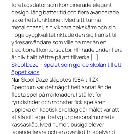
företagsdator som kombinerade elegant
design, lång batteritid och flera avancerade
säkerhetsfunktioner. Med sitt tunna
metallchassi, sin vikbara pekskärm och sin
höga byggkvalitet riktade den sig främst till
yrkesanvändare som ville ha mer än en
traditionell kontorsdator. HP hade under flera
år blivit allt bättre på att tillverka […]
Skool Daze – spelet som gjorde skolan till ett
öppet kaos
När Skool Daze släpptes 1984 till ZX
Spectrum var det något helt annat än de
flesta spel på marknaden. I stället för
rymdstrider och monster fick spelaren
uppleva en kaotisk skoldag där målet var att
stjäla sitt eget betyg ur personalrummets
kassaskåp. Med humor, busiga elever,
jagande lärare och en ovanligt fri spelvärld