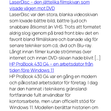
LaserDisc – den jättelika filmskivan som
visade vägen mot DVD
LaserDisc var den stora, blanka videoskivan
som lovade bättre bild, bättre ljud och
snabbare åtkomst än VHS. Trots att formatet
aldrig slog igenom på bred front blev det en
favorit bland filmälskare och banade väg för
senare tekniker som cd, dvd och Blu-ray.
Långt innan filmer kunde strömmas över
internet och innan DVD-skivan hade blivit […]
HP ProBook 430 G4 – en arbetsdator från
tiden före Windows 11
HP ProBook 430 G4 var en gång en modern
och påkostad arbetsdator för företag. I dag
har den hamnat i teknikens gränsland:
fortfarande fullt användbar för
kontorsarbete, men utan officiellt stöd för
Windows 11. Modellen berättar historien om