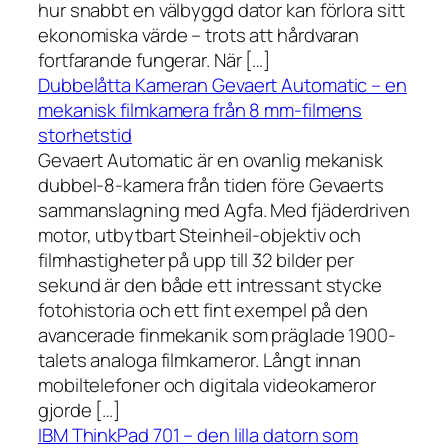
hur snabbt en välbyggd dator kan förlora sitt
ekonomiska värde – trots att hårdvaran
fortfarande fungerar. När […]
Dubbelåtta Kameran Gevaert Automatic – en
mekanisk filmkamera från 8 mm-filmens
storhetstid
Gevaert Automatic är en ovanlig mekanisk
dubbel-8-kamera från tiden före Gevaerts
sammanslagning med Agfa. Med fjäderdriven
motor, utbytbart Steinheil-objektiv och
filmhastigheter på upp till 32 bilder per
sekund är den både ett intressant stycke
fotohistoria och ett fint exempel på den
avancerade finmekanik som präglade 1900-
talets analoga filmkameror. Långt innan
mobiltelefoner och digitala videokameror
gjorde […]
IBM ThinkPad 701 – den lilla datorn som