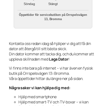
Söndag
Stängt
Öppettider för servicebutiken på Orrspelsvägen
13, Bromma
Kontakta oss redan idag så hjälper vi dig att få din
dator att återgå till sitt bästa skick.
Din dator kommer att tacka dig, och du kommer att
uppleva skillnaden med
Laga Dator
!
Vi finns inte bara på internet – vi har även en fysisk
butik på Orrspelsvägen 13 i Bromma.
Våra öppettider hittar du längre ner på sidan.
Några saker vi kan hjälpa dig med:
Hjälp med smartphone
Hjälp med smart-TV och TV-boxar – vi kan