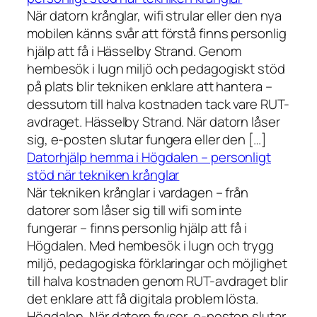
När datorn krånglar, wifi strular eller den nya
mobilen känns svår att förstå finns personlig
hjälp att få i Hässelby Strand. Genom
hembesök i lugn miljö och pedagogiskt stöd
på plats blir tekniken enklare att hantera –
dessutom till halva kostnaden tack vare RUT-
avdraget. Hässelby Strand. När datorn låser
sig, e-posten slutar fungera eller den […]
Datorhjälp hemma i Högdalen – personligt
stöd när tekniken krånglar
När tekniken krånglar i vardagen – från
datorer som låser sig till wifi som inte
fungerar – finns personlig hjälp att få i
Högdalen. Med hembesök i lugn och trygg
miljö, pedagogiska förklaringar och möjlighet
till halva kostnaden genom RUT-avdraget blir
det enklare att få digitala problem lösta.
Högdalen. När datorn fryser, e-posten slutar