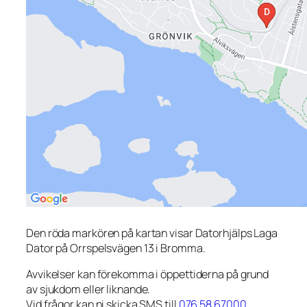
Den röda markören på kartan visar Datorhjälps Laga
Dator på Orrspelsvägen 13 i Bromma.
Avvikelser kan förekomma i öppettiderna på grund
av sjukdom eller liknande.
Vid frågor kan ni skicka SMS till
076 58 67000
.