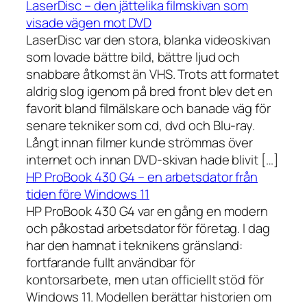
LaserDisc – den jättelika filmskivan som
visade vägen mot DVD
LaserDisc var den stora, blanka videoskivan
som lovade bättre bild, bättre ljud och
snabbare åtkomst än VHS. Trots att formatet
aldrig slog igenom på bred front blev det en
favorit bland filmälskare och banade väg för
senare tekniker som cd, dvd och Blu-ray.
Långt innan filmer kunde strömmas över
internet och innan DVD-skivan hade blivit […]
HP ProBook 430 G4 – en arbetsdator från
tiden före Windows 11
HP ProBook 430 G4 var en gång en modern
och påkostad arbetsdator för företag. I dag
har den hamnat i teknikens gränsland:
fortfarande fullt användbar för
kontorsarbete, men utan officiellt stöd för
Windows 11. Modellen berättar historien om