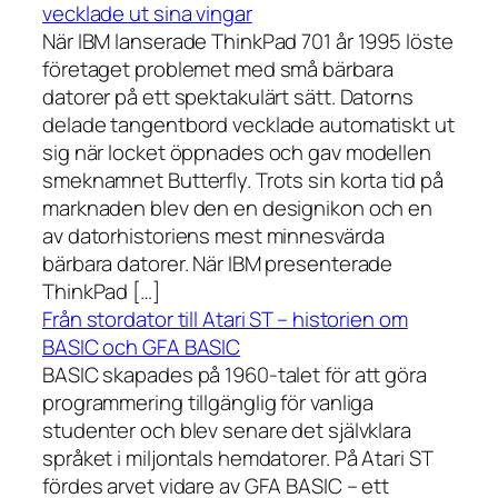
vecklade ut sina vingar
När IBM lanserade ThinkPad 701 år 1995 löste
företaget problemet med små bärbara
datorer på ett spektakulärt sätt. Datorns
delade tangentbord vecklade automatiskt ut
sig när locket öppnades och gav modellen
smeknamnet Butterfly. Trots sin korta tid på
marknaden blev den en designikon och en
av datorhistoriens mest minnesvärda
bärbara datorer. När IBM presenterade
ThinkPad […]
Från stordator till Atari ST – historien om
BASIC och GFA BASIC
BASIC skapades på 1960-talet för att göra
programmering tillgänglig för vanliga
studenter och blev senare det självklara
språket i miljontals hemdatorer. På Atari ST
fördes arvet vidare av GFA BASIC – ett