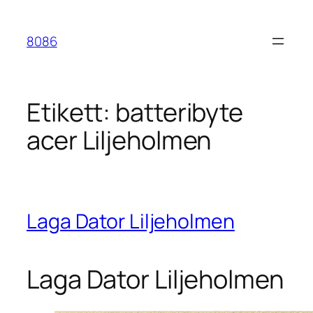
Hoppa
till
8086
innehåll
Etikett:
batteribyte
acer Liljeholmen
Laga Dator Liljeholmen
Laga Dator Liljeholmen