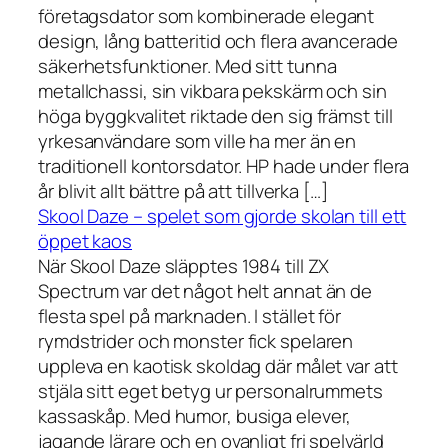
företagsdator som kombinerade elegant
design, lång batteritid och flera avancerade
säkerhetsfunktioner. Med sitt tunna
metallchassi, sin vikbara pekskärm och sin
höga byggkvalitet riktade den sig främst till
yrkesanvändare som ville ha mer än en
traditionell kontorsdator. HP hade under flera
år blivit allt bättre på att tillverka […]
Skool Daze – spelet som gjorde skolan till ett
öppet kaos
När Skool Daze släpptes 1984 till ZX
Spectrum var det något helt annat än de
flesta spel på marknaden. I stället för
rymdstrider och monster fick spelaren
uppleva en kaotisk skoldag där målet var att
stjäla sitt eget betyg ur personalrummets
kassaskåp. Med humor, busiga elever,
jagande lärare och en ovanligt fri spelvärld