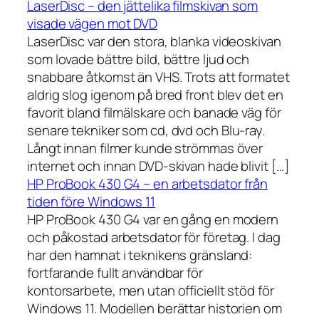
LaserDisc – den jättelika filmskivan som
visade vägen mot DVD
LaserDisc var den stora, blanka videoskivan
som lovade bättre bild, bättre ljud och
snabbare åtkomst än VHS. Trots att formatet
aldrig slog igenom på bred front blev det en
favorit bland filmälskare och banade väg för
senare tekniker som cd, dvd och Blu-ray.
Långt innan filmer kunde strömmas över
internet och innan DVD-skivan hade blivit […]
HP ProBook 430 G4 – en arbetsdator från
tiden före Windows 11
HP ProBook 430 G4 var en gång en modern
och påkostad arbetsdator för företag. I dag
har den hamnat i teknikens gränsland:
fortfarande fullt användbar för
kontorsarbete, men utan officiellt stöd för
Windows 11. Modellen berättar historien om