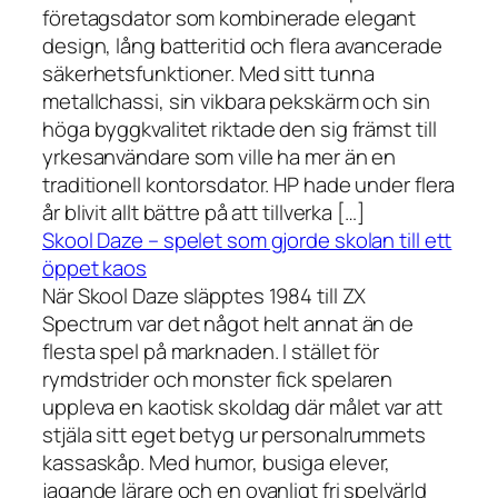
företagsdator som kombinerade elegant
design, lång batteritid och flera avancerade
säkerhetsfunktioner. Med sitt tunna
metallchassi, sin vikbara pekskärm och sin
höga byggkvalitet riktade den sig främst till
yrkesanvändare som ville ha mer än en
traditionell kontorsdator. HP hade under flera
år blivit allt bättre på att tillverka […]
Skool Daze – spelet som gjorde skolan till ett
öppet kaos
När Skool Daze släpptes 1984 till ZX
Spectrum var det något helt annat än de
flesta spel på marknaden. I stället för
rymdstrider och monster fick spelaren
uppleva en kaotisk skoldag där målet var att
stjäla sitt eget betyg ur personalrummets
kassaskåp. Med humor, busiga elever,
jagande lärare och en ovanligt fri spelvärld