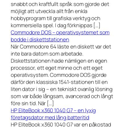
snabbt och kraftfullt språk som gjorde det
möjligt att utveckla allt från enkla
hobbyprogram till grafiska verktyg och
kommersiella spel. I dag förknippas […]
Commodore DOS – operativsystemet som
bodde i diskettstationen
När Commodore 64 läste en diskett var det
inte bara datorn som arbetade.
Diskettstationen hade nämligen en egen
processor, ett eget minne och ett eget
operativsystem. Commodore DOS gjorde
därför den klassiska 1541-stationen till en
liten dator i sig – en tekniskt ovanlig lösning
som var både långsam, avancerad och långt
före sin tid. När […]
HP EliteBook x360 1040 G7 – en lyxig
företagsdator med lång batteritid
HP EliteBook x360 1040 G7 var en påkostad