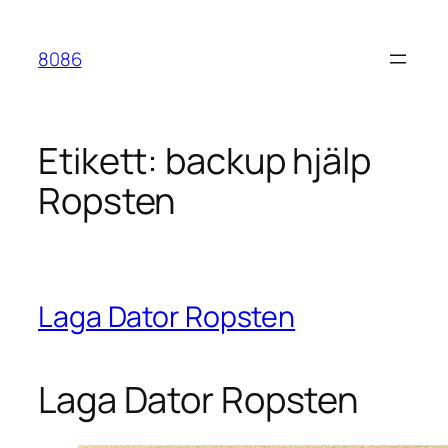
Hoppa
till
8086
innehåll
Etikett:
backup hjälp
Ropsten
Laga Dator Ropsten
Laga Dator Ropsten