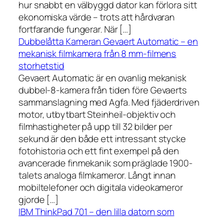
hur snabbt en välbyggd dator kan förlora sitt
ekonomiska värde – trots att hårdvaran
fortfarande fungerar. När […]
Dubbelåtta Kameran Gevaert Automatic – en
mekanisk filmkamera från 8 mm-filmens
storhetstid
Gevaert Automatic är en ovanlig mekanisk
dubbel-8-kamera från tiden före Gevaerts
sammanslagning med Agfa. Med fjäderdriven
motor, utbytbart Steinheil-objektiv och
filmhastigheter på upp till 32 bilder per
sekund är den både ett intressant stycke
fotohistoria och ett fint exempel på den
avancerade finmekanik som präglade 1900-
talets analoga filmkameror. Långt innan
mobiltelefoner och digitala videokameror
gjorde […]
IBM ThinkPad 701 – den lilla datorn som