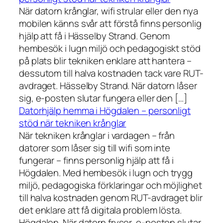
När datorn krånglar, wifi strular eller den nya
mobilen känns svår att förstå finns personlig
hjälp att få i Hässelby Strand. Genom
hembesök i lugn miljö och pedagogiskt stöd
på plats blir tekniken enklare att hantera –
dessutom till halva kostnaden tack vare RUT-
avdraget. Hässelby Strand. När datorn låser
sig, e-posten slutar fungera eller den […]
Datorhjälp hemma i Högdalen – personligt
stöd när tekniken krånglar
När tekniken krånglar i vardagen – från
datorer som låser sig till wifi som inte
fungerar – finns personlig hjälp att få i
Högdalen. Med hembesök i lugn och trygg
miljö, pedagogiska förklaringar och möjlighet
till halva kostnaden genom RUT-avdraget blir
det enklare att få digitala problem lösta.
Högdalen. När datorn fryser, e-posten slutar