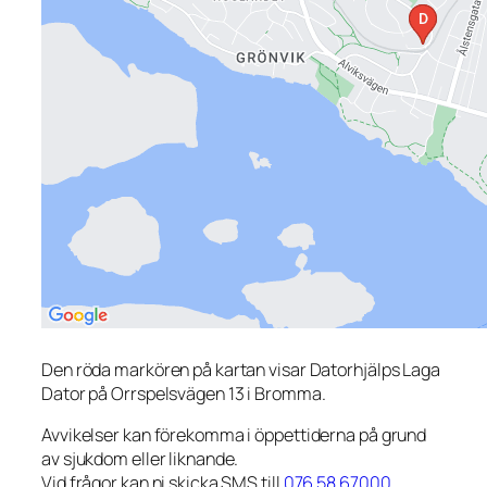
Den röda markören på kartan visar Datorhjälps Laga
Dator på Orrspelsvägen 13 i Bromma.
Avvikelser kan förekomma i öppettiderna på grund
av sjukdom eller liknande.
Vid frågor kan ni skicka SMS till
076 58 67000
.