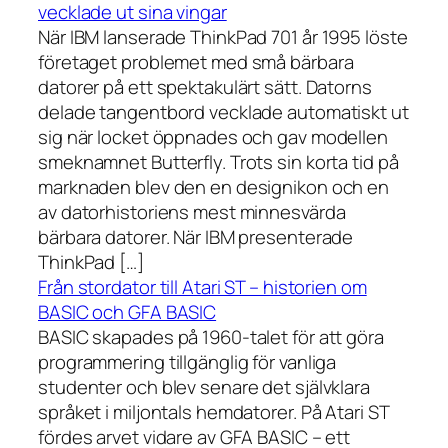
vecklade ut sina vingar
När IBM lanserade ThinkPad 701 år 1995 löste
företaget problemet med små bärbara
datorer på ett spektakulärt sätt. Datorns
delade tangentbord vecklade automatiskt ut
sig när locket öppnades och gav modellen
smeknamnet Butterfly. Trots sin korta tid på
marknaden blev den en designikon och en
av datorhistoriens mest minnesvärda
bärbara datorer. När IBM presenterade
ThinkPad […]
Från stordator till Atari ST – historien om
BASIC och GFA BASIC
BASIC skapades på 1960-talet för att göra
programmering tillgänglig för vanliga
studenter och blev senare det självklara
språket i miljontals hemdatorer. På Atari ST
fördes arvet vidare av GFA BASIC – ett