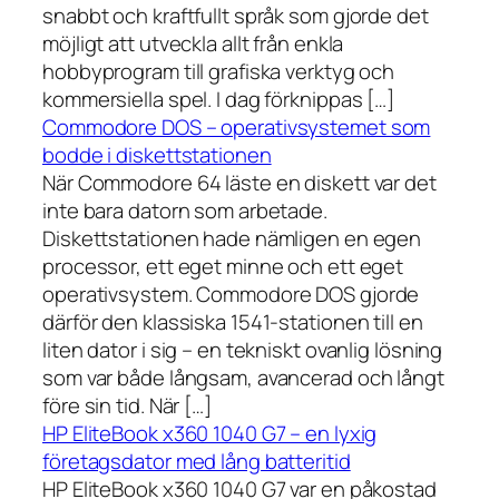
snabbt och kraftfullt språk som gjorde det
möjligt att utveckla allt från enkla
hobbyprogram till grafiska verktyg och
kommersiella spel. I dag förknippas […]
Commodore DOS – operativsystemet som
bodde i diskettstationen
När Commodore 64 läste en diskett var det
inte bara datorn som arbetade.
Diskettstationen hade nämligen en egen
processor, ett eget minne och ett eget
operativsystem. Commodore DOS gjorde
därför den klassiska 1541-stationen till en
liten dator i sig – en tekniskt ovanlig lösning
som var både långsam, avancerad och långt
före sin tid. När […]
HP EliteBook x360 1040 G7 – en lyxig
företagsdator med lång batteritid
HP EliteBook x360 1040 G7 var en påkostad