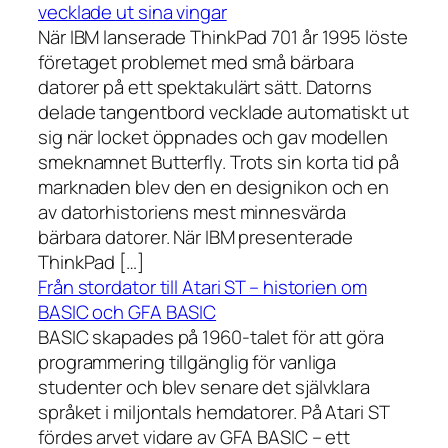
vecklade ut sina vingar
När IBM lanserade ThinkPad 701 år 1995 löste
företaget problemet med små bärbara
datorer på ett spektakulärt sätt. Datorns
delade tangentbord vecklade automatiskt ut
sig när locket öppnades och gav modellen
smeknamnet Butterfly. Trots sin korta tid på
marknaden blev den en designikon och en
av datorhistoriens mest minnesvärda
bärbara datorer. När IBM presenterade
ThinkPad […]
Från stordator till Atari ST – historien om
BASIC och GFA BASIC
BASIC skapades på 1960-talet för att göra
programmering tillgänglig för vanliga
studenter och blev senare det självklara
språket i miljontals hemdatorer. På Atari ST
fördes arvet vidare av GFA BASIC – ett