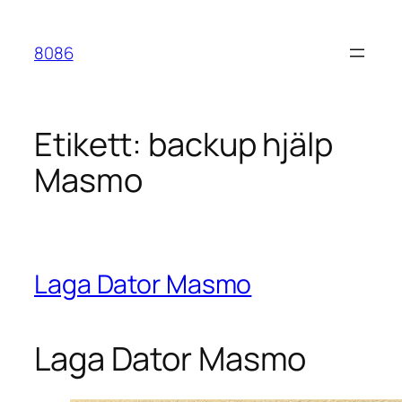
Hoppa
till
8086
innehåll
Etikett:
backup hjälp
Masmo
Laga Dator Masmo
Laga Dator Masmo