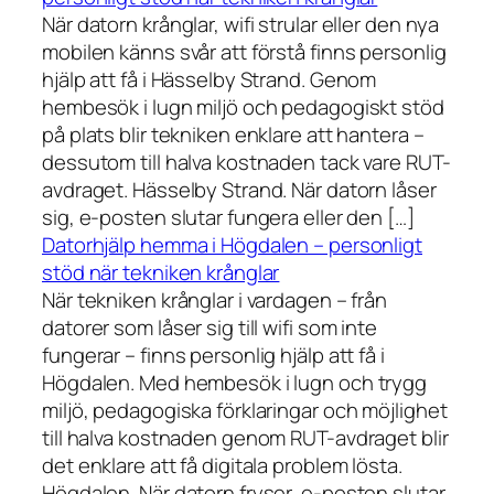
När datorn krånglar, wifi strular eller den nya
mobilen känns svår att förstå finns personlig
hjälp att få i Hässelby Strand. Genom
hembesök i lugn miljö och pedagogiskt stöd
på plats blir tekniken enklare att hantera –
dessutom till halva kostnaden tack vare RUT-
avdraget. Hässelby Strand. När datorn låser
sig, e-posten slutar fungera eller den […]
Datorhjälp hemma i Högdalen – personligt
stöd när tekniken krånglar
När tekniken krånglar i vardagen – från
datorer som låser sig till wifi som inte
fungerar – finns personlig hjälp att få i
Högdalen. Med hembesök i lugn och trygg
miljö, pedagogiska förklaringar och möjlighet
till halva kostnaden genom RUT-avdraget blir
det enklare att få digitala problem lösta.
Högdalen. När datorn fryser, e-posten slutar