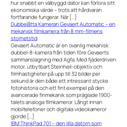
hur snabbt en välbyggd dator kan förlora sitt
ekonomiska värde – trots att hårdvaran
fortfarande fungerar. När […]
Dubbelåtta Kameran Gevaert Automatic – en
mekanisk filmkamera från 8 mm-filmens
storhetstid
Gevaert Automatic är en ovanlig mekanisk
dubbel-8-kamera från tiden före Gevaerts
sammanslagning med Agfa. Med fjäderdriven
motor, utbytbart Steinheil-objektiv och
filmhastigheter på upp till 32 bilder per
sekund är den både ett intressant stycke
fotohistoria och ett fint exempel på den
avancerade finmekanik som präglade 1900-
talets analoga filmkameror. Långt innan
mobiltelefoner och digitala videokameror
gjorde […]
IBM ThinkPad 701 – den lilla datorn som