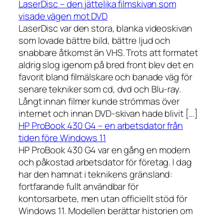
LaserDisc – den jättelika filmskivan som
visade vägen mot DVD
LaserDisc var den stora, blanka videoskivan
som lovade bättre bild, bättre ljud och
snabbare åtkomst än VHS. Trots att formatet
aldrig slog igenom på bred front blev det en
favorit bland filmälskare och banade väg för
senare tekniker som cd, dvd och Blu-ray.
Långt innan filmer kunde strömmas över
internet och innan DVD-skivan hade blivit […]
HP ProBook 430 G4 – en arbetsdator från
tiden före Windows 11
HP ProBook 430 G4 var en gång en modern
och påkostad arbetsdator för företag. I dag
har den hamnat i teknikens gränsland:
fortfarande fullt användbar för
kontorsarbete, men utan officiellt stöd för
Windows 11. Modellen berättar historien om