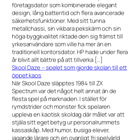
företagsdator som kombinerade elegant
design, lång batteritid och flera avancerade
säkerhetsfunktioner. Med sitt tunna
metallchassi, sin vikbara pekskärm och sin
höga byggkvalitet riktade den sig främst till
yrkesanvändare som ville ha mer än en
traditionell kontorsdator. HP hade under flera
år blivit allt bättre på att tillverka […]
Skool Daze – spelet som gjorde skolan till ett
öppet kaos
När Skool Daze släpptes 1984 till ZX
Spectrum var det något helt annat än de
flesta spel på marknaden. I stället för
rymdstrider och monster fick spelaren
uppleva en kaotisk skoldag där målet var att
stjäla sitt eget betyg ur personalrummets
kassaskåp. Med humor, busiga elever,
jagande lärare och en ovanligt fri spelvärld