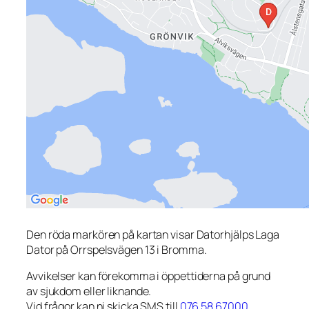
Den röda markören på kartan visar Datorhjälps Laga
Dator på Orrspelsvägen 13 i Bromma.
Avvikelser kan förekomma i öppettiderna på grund
av sjukdom eller liknande.
Vid frågor kan ni skicka SMS till
076 58 67000
.