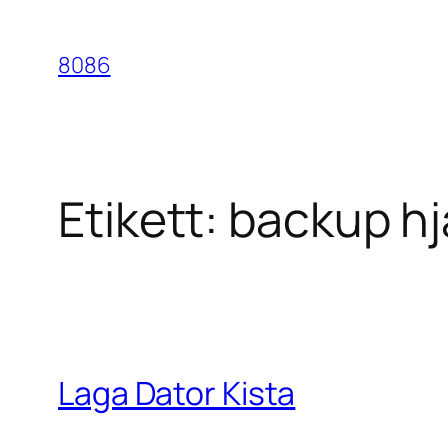
Hoppa
till
8086
innehåll
Etikett:
backup hj
Laga Dator Kista