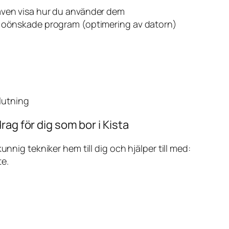
även visa hur du använder dem
v oönskade program (optimering av datorn)
slutning
ag för dig som bor i Kista
ig tekniker hem till dig och hjälper till med:
te.