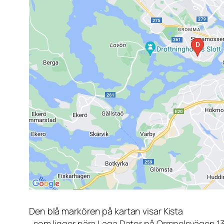
Den blå markören på kartan visar Kista
, som ligger nära Laga Dator på Orrspelsvägen 1