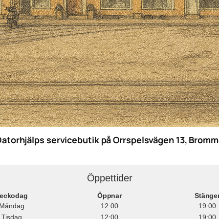
Datorhjälps servicebutik på Orrspelsvägen 13, Bromm
Öppettider
eckodag
Öppnar
Stänge
Måndag
12:00
19:00
Tisdag
12:00
19:00