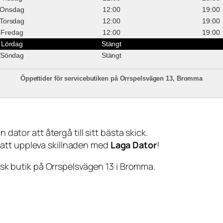
Onsdag
12:00
19:00
Torsdag
12:00
19:00
Fredag
12:00
19:00
Lördag
Stängt
Söndag
Stängt
Öppettider för servicebutiken på Orrspelsvägen 13, Bromma
 dator att återgå till sitt bästa skick.
 att uppleva skillnaden med
Laga Dator
!
sisk butik på Orrspelsvägen 13 i Bromma.