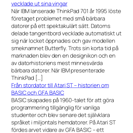
vecklade ut sina vingar
När IBM lanserade ThinkPad 701 år 1995 löste
företaget problemet med små bärbara
datorer på ett spektakulärt sätt. Datorns
delade tangentbord vecklade automatiskt ut
sig när locket öppnades och gav modellen
smeknamnet Butterfly. Trots sin korta tid på
marknaden blev den en designikon och en
av datorhistoriens mest minnesvärda
bärbara datorer. När IBM presenterade
ThinkPad […]
Från stordator till Atari ST – historien om
BASIC och GFA BASIC
BASIC skapades på 1960-talet för att göra
programmering tillgänglig för vanliga
studenter och blev senare det självklara
språket i miljontals hemdatorer. På Atari ST
fördes arvet vidare av GFA BASIC – ett