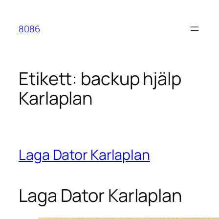
Hoppa
till
8086
innehåll
Etikett:
backup hjälp
Karlaplan
Laga Dator Karlaplan
Laga Dator Karlaplan