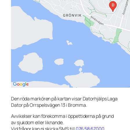
Den röda markören på kartan visar Datorhjälps Laga
Dator på Orrspelsvägen 13 i Bromma.
Avvikelser kan förekomma i öppettiderna på grund
av sjukdom eller liknande.
Vid frågor kan ni skicka SMS till
076 58 67000
.