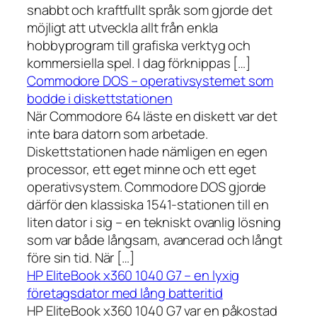
snabbt och kraftfullt språk som gjorde det
möjligt att utveckla allt från enkla
hobbyprogram till grafiska verktyg och
kommersiella spel. I dag förknippas […]
Commodore DOS – operativsystemet som
bodde i diskettstationen
När Commodore 64 läste en diskett var det
inte bara datorn som arbetade.
Diskettstationen hade nämligen en egen
processor, ett eget minne och ett eget
operativsystem. Commodore DOS gjorde
därför den klassiska 1541-stationen till en
liten dator i sig – en tekniskt ovanlig lösning
som var både långsam, avancerad och långt
före sin tid. När […]
HP EliteBook x360 1040 G7 – en lyxig
företagsdator med lång batteritid
HP EliteBook x360 1040 G7 var en påkostad