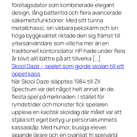
företagsdator som kombinerade elegant
design, lång batteritid och flera avancerade
säkerhetsfunktioner. Med sitt tunna
metallchassi, sin vikbara pekskärm och sin
höga byggkvalitet riktade den sig främst till
yrkesanvändare som ville ha mer än en
traditionell kontorsdator. HP hade under flera
år blivit allt bättre på att tillverka […]
Skool Daze – spelet som gjorde skolan till ett
öppet kaos
När Skool Daze släpptes 1984 till ZX
Spectrum var det något helt annat än de
flesta spel på marknaden. I stället för
rymdstrider och monster fick spelaren
uppleva en kaotisk skoldag där målet var att
stjäla sitt eget betyg ur personalrummets
kassaskåp. Med humor, busiga elever,
jagande lärare och en ovanligt fri spelvärld