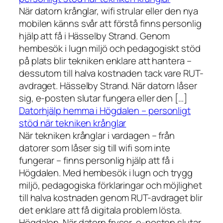
När datorn krånglar, wifi strular eller den nya
mobilen känns svår att förstå finns personlig
hjälp att få i Hässelby Strand. Genom
hembesök i lugn miljö och pedagogiskt stöd
på plats blir tekniken enklare att hantera –
dessutom till halva kostnaden tack vare RUT-
avdraget. Hässelby Strand. När datorn låser
sig, e-posten slutar fungera eller den […]
Datorhjälp hemma i Högdalen – personligt
stöd när tekniken krånglar
När tekniken krånglar i vardagen – från
datorer som låser sig till wifi som inte
fungerar – finns personlig hjälp att få i
Högdalen. Med hembesök i lugn och trygg
miljö, pedagogiska förklaringar och möjlighet
till halva kostnaden genom RUT-avdraget blir
det enklare att få digitala problem lösta.
Högdalen. När datorn fryser, e-posten slutar