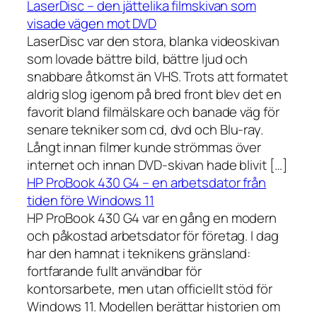
LaserDisc – den jättelika filmskivan som
visade vägen mot DVD
LaserDisc var den stora, blanka videoskivan
som lovade bättre bild, bättre ljud och
snabbare åtkomst än VHS. Trots att formatet
aldrig slog igenom på bred front blev det en
favorit bland filmälskare och banade väg för
senare tekniker som cd, dvd och Blu-ray.
Långt innan filmer kunde strömmas över
internet och innan DVD-skivan hade blivit […]
HP ProBook 430 G4 – en arbetsdator från
tiden före Windows 11
HP ProBook 430 G4 var en gång en modern
och påkostad arbetsdator för företag. I dag
har den hamnat i teknikens gränsland:
fortfarande fullt användbar för
kontorsarbete, men utan officiellt stöd för
Windows 11. Modellen berättar historien om