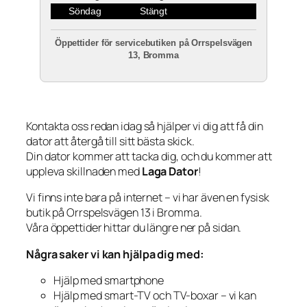
Söndag
Stängt
Öppettider för servicebutiken på Orrspelsvägen
13, Bromma
Kontakta oss redan idag så hjälper vi dig att få din
dator att återgå till sitt bästa skick.
Din dator kommer att tacka dig, och du kommer att
uppleva skillnaden med
Laga Dator
!
Vi finns inte bara på internet – vi har även en fysisk
butik på Orrspelsvägen 13 i Bromma.
Våra öppettider hittar du längre ner på sidan.
Några saker vi kan hjälpa dig med:
Hjälp med smartphone
Hjälp med smart-TV och TV-boxar – vi kan