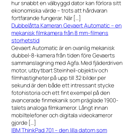
hur snabbt en välbyggd dator kan förlora sitt
ekonomiska värde – trots att hårdvaran
fortfarande fungerar. När […]
Dubbelåtta Kameran Gevaert Automatic – en
mekanisk filmkamera från 8 mm-filmens
storhetstid
Gevaert Automatic är en ovanlig mekanisk
dubbel-8-kamera från tiden före Gevaerts
sammanslagning med Agfa. Med fjäderdriven
motor, utbytbart Steinheil-objektiv och
filmhastigheter på upp till 32 bilder per
sekund är den både ett intressant stycke
fotohistoria och ett fint exempel på den
avancerade finmekanik som präglade 1900-
talets analoga filmkameror. Långt innan
mobiltelefoner och digitala videokameror
gjorde […]
IBM ThinkPad 701 – den lilla datorn som