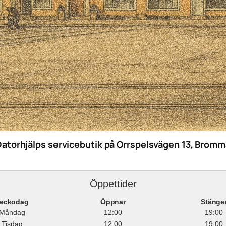
Datorhjälps servicebutik på Orrspelsvägen 13, Bromm
Öppettider
eckodag
Öppnar
Stänge
Måndag
12:00
19:00
Tisdag
12:00
19:00