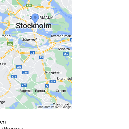
den
3 i Bromma.