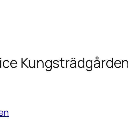
ice Kungsträdgårde
en