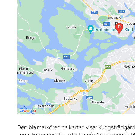
Den blå markören på kartan visar Kungsträdgår
, som ligger nära Laga Dator på Orrspelsvägen 1