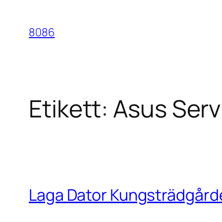
Hoppa
till
8086
innehåll
Etikett:
Asus Serv
Laga Dator Kungsträdgård