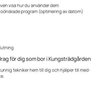
även visa hur du använder dem
v oönskade program (optimering av datorn)
slutning
drag för dig som bor i Kungsträdgården
ig tekniker hem till dig och hjälper till med:
te.