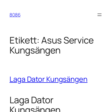
Hoppa
till
8086
innehåll
Etikett:
Asus Service
Kungsängen
Laga Dator Kungsängen
Laga Dator
Kungsängen