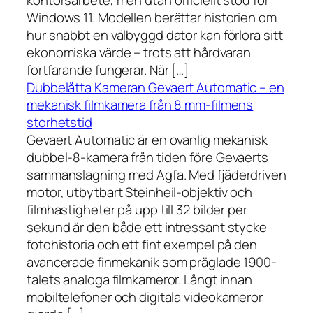
kontorsarbete, men utan officiellt stöd för
Windows 11. Modellen berättar historien om
hur snabbt en välbyggd dator kan förlora sitt
ekonomiska värde – trots att hårdvaran
fortfarande fungerar. När […]
Dubbelåtta Kameran Gevaert Automatic – en
mekanisk filmkamera från 8 mm-filmens
storhetstid
Gevaert Automatic är en ovanlig mekanisk
dubbel-8-kamera från tiden före Gevaerts
sammanslagning med Agfa. Med fjäderdriven
motor, utbytbart Steinheil-objektiv och
filmhastigheter på upp till 32 bilder per
sekund är den både ett intressant stycke
fotohistoria och ett fint exempel på den
avancerade finmekanik som präglade 1900-
talets analoga filmkameror. Långt innan
mobiltelefoner och digitala videokameror