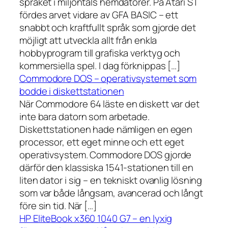
språket i miljontals hemdatorer. På Atari ST
fördes arvet vidare av GFA BASIC – ett
snabbt och kraftfullt språk som gjorde det
möjligt att utveckla allt från enkla
hobbyprogram till grafiska verktyg och
kommersiella spel. I dag förknippas […]
Commodore DOS – operativsystemet som
bodde i diskettstationen
När Commodore 64 läste en diskett var det
inte bara datorn som arbetade.
Diskettstationen hade nämligen en egen
processor, ett eget minne och ett eget
operativsystem. Commodore DOS gjorde
därför den klassiska 1541-stationen till en
liten dator i sig – en tekniskt ovanlig lösning
som var både långsam, avancerad och långt
före sin tid. När […]
HP EliteBook x360 1040 G7 – en lyxig