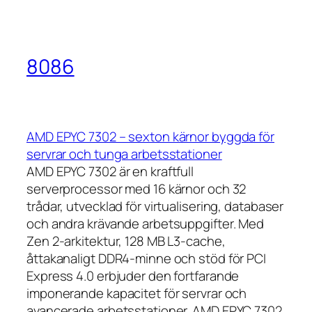
8086
AMD EPYC 7302 – sexton kärnor byggda för
servrar och tunga arbetsstationer
AMD EPYC 7302 är en kraftfull
serverprocessor med 16 kärnor och 32
trådar, utvecklad för virtualisering, databaser
och andra krävande arbetsuppgifter. Med
Zen 2-arkitektur, 128 MB L3-cache,
åttakanaligt DDR4-minne och stöd för PCI
Express 4.0 erbjuder den fortfarande
imponerande kapacitet för servrar och
avancerade arbetsstationer. AMD EPYC 7302