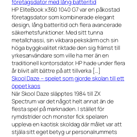
företagsdator med lång batteritid
HP EliteBook x360 1040 G7 var en påkostad
företagsdator som kombinerade elegant
design, lång batteritid och flera avancerade
säkerhetsfunktioner. Med sitt tunna
metallchassi, sin vikbara pekskärm och sin
höga byggkvalitet riktade den sig främst till
yrkesanvändare som ville ha mer än en
traditionell kontorsdator. HP hade under flera
år blivit allt bättre på att tillverka […]
Skool Daze – spelet som gjorde skolan till ett
öppet kaos
När Skool Daze släpptes 1984 till ZX
Spectrum var det något helt annat än de
flesta spel på marknaden. I stället för
rymdstrider och monster fick spelaren
uppleva en kaotisk skoldag där målet var att
stjäla sitt eget betyg ur personalrummets