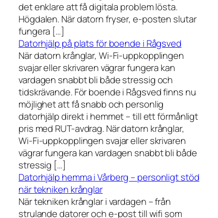
det enklare att få digitala problem lösta.
Högdalen. När datorn fryser, e-posten slutar
fungera […]
Datorhjälp på plats för boende i Rågsved
När datorn krånglar, Wi-Fi-uppkopplingen
svajar eller skrivaren vägrar fungera kan
vardagen snabbt bli både stressig och
tidskrävande. För boende i Rågsved finns nu
möjlighet att få snabb och personlig
datorhjälp direkt i hemmet – till ett förmånligt
pris med RUT-avdrag. När datorn krånglar,
Wi-Fi-uppkopplingen svajar eller skrivaren
vägrar fungera kan vardagen snabbt bli både
stressig […]
Datorhjälp hemma i Vårberg – personligt stöd
när tekniken krånglar
När tekniken krånglar i vardagen – från
strulande datorer och e-post till wifi som