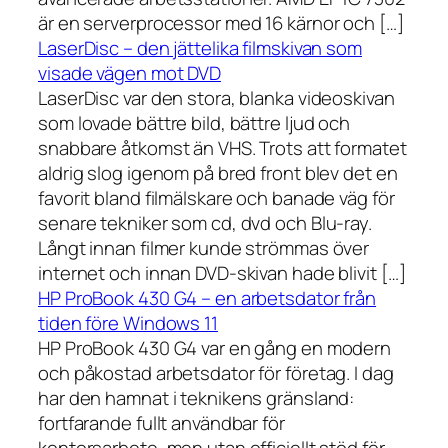
är en serverprocessor med 16 kärnor och […]
LaserDisc – den jättelika filmskivan som
visade vägen mot DVD
LaserDisc var den stora, blanka videoskivan
som lovade bättre bild, bättre ljud och
snabbare åtkomst än VHS. Trots att formatet
aldrig slog igenom på bred front blev det en
favorit bland filmälskare och banade väg för
senare tekniker som cd, dvd och Blu-ray.
Långt innan filmer kunde strömmas över
internet och innan DVD-skivan hade blivit […]
HP ProBook 430 G4 – en arbetsdator från
tiden före Windows 11
HP ProBook 430 G4 var en gång en modern
och påkostad arbetsdator för företag. I dag
har den hamnat i teknikens gränsland:
fortfarande fullt användbar för