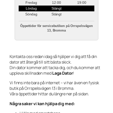
Fredag
12:00
19:00
Lördag
Stängt
Söndag
Stängt
Öppettider för servicebutiken på Orrspelsvägen
13, Bromma
Kontakta oss redan idag så hjälper vi dig att få din
dator att återgå till sitt bästa skick.
Din dator kommer att tacka dig, och du kommer att
uppleva skillnaden med
Laga Dator
!
Vi finns inte bara på internet – vi har även en fysisk
butik på Orrspelsvägen 13 i Bromma.
Våra öppettider hittar du längre ner på sidan.
Några saker vi kan hjälpa dig med: