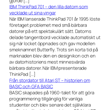
gjorde […]
IBM ThinkPad 701 – den lilla datorn som
vecklade ut sina vingar
När IBM lanserade ThinkPad 701 år 1995 löste
företaget problemet med små bärbara
datorer på ett spektakulärt sätt. Datorns
delade tangentbord vecklade automatiskt ut
sig när locket öppnades och gav modellen
smeknamnet Butterfly. Trots sin korta tid på
marknaden blev den en designikon och en
av datorhistoriens mest minnesvärda
bärbara datorer. När IBM presenterade
ThinkPad […]
Från stordator till Atari ST – historien om
BASIC och GFA BASIC
BASIC skapades på 1960-talet för att göra
programmering tillgänglig för vanliga
studenter och blev senare det självklara