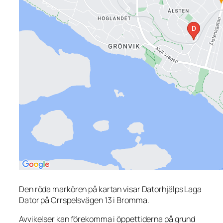
Den röda markören på kartan visar Datorhjälps Laga
Dator på Orrspelsvägen 13 i Bromma.
Avvikelser kan förekomma i öppettiderna på grund