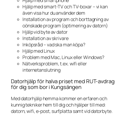
Hjälp med smartphone
Hjälp med smart-TV och TV-boxar – vi kan
även visa hur du använder dem
Installation av program och borttagning av
oönskade program (optimering av datorn)
Hjälp vid byte av dator
Installation av skrivare
Inköpsråd – vad ska man köpa?
Hjälp med Linux
Problem med Mac, Linux eller Windows?
Nätverksproblem, t.ex. wifi eller
internetanslutning
Datorhjälp för halva priset med RUT-avdrag
för dig som bor i Kungsängen
Med datorhjälp hemma kommer en erfaren och
kunnig tekniker hem till dig och hjälper till med:
datorn, wifi, e-post, surfplatta samt vid datorbyte.