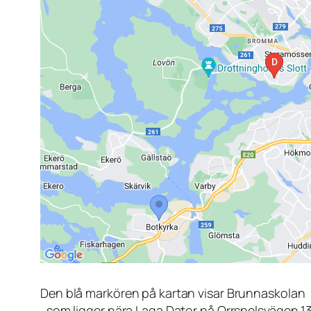
Den blå markören på kartan visar Brunnaskolan
, som ligger nära Laga Dator på Orrspelsvägen 1