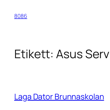
Hoppa
till
8086
innehåll
Etikett:
Asus Serv
Laga Dator Brunnaskolan