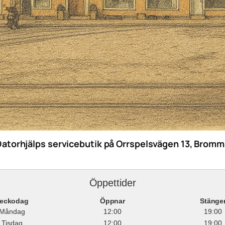
Datorhjälps servicebutik på Orrspelsvägen 13, Bromm
Öppettider
eckodag
Öppnar
Stänge
Måndag
12:00
19:00
Tisdag
12:00
19:00