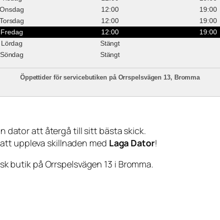
Onsdag
12:00
19:00
Torsdag
12:00
19:00
Fredag
12:00
19:00
Lördag
Stängt
Söndag
Stängt
Öppettider för servicebutiken på Orrspelsvägen 13, Bromma
 dator att återgå till sitt bästa skick.
 att uppleva skillnaden med
Laga Dator
!
sisk butik på Orrspelsvägen 13 i Bromma.