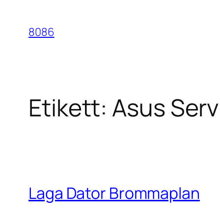
Hoppa
till
8086
innehåll
Etikett:
Asus Ser
Laga Dator Brommaplan