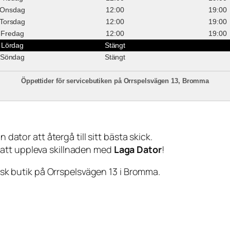
Onsdag
12:00
19:00
Torsdag
12:00
19:00
Fredag
12:00
19:00
Lördag
Stängt
Söndag
Stängt
Öppettider för servicebutiken på Orrspelsvägen 13, Bromma
 dator att återgå till sitt bästa skick.
 att uppleva skillnaden med
Laga Dator
!
sisk butik på Orrspelsvägen 13 i Bromma.