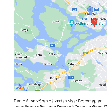
Den blå markören på kartan visar Brommaplan
, som ligger nära Laga Dator på Orrspelsvägen 1