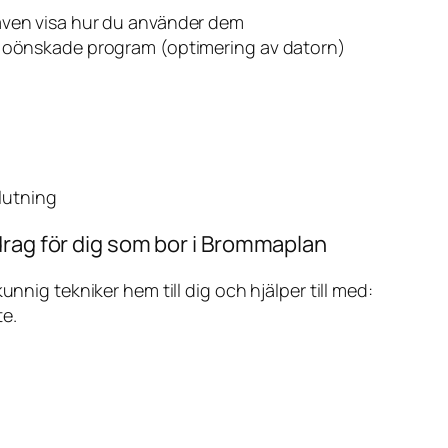
även visa hur du använder dem
v oönskade program (optimering av datorn)
slutning
drag för dig som bor i Brommaplan
ig tekniker hem till dig och hjälper till med:
te.