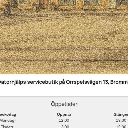
Datorhjälps servicebutik på Orrspelsvägen 13, Bromm
Öppettider
eckodag
Öppnar
Stänge
Måndag
12:00
19:00
Tisdag
12:00
19:00