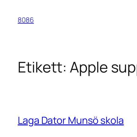
Hoppa
till
8086
innehåll
Etikett:
Apple sup
Laga Dator Munsö skola