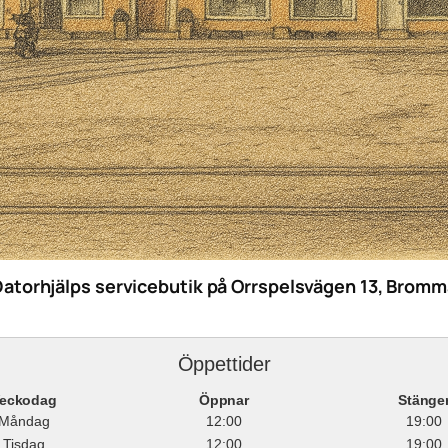
Datorhjälps servicebutik på Orrspelsvägen 13, Bromm
Öppettider
eckodag
Öppnar
Stänge
Måndag
12:00
19:00
Tisdag
12:00
19:00