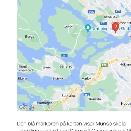
Den blå markören på kartan visar Munsö skola
, som ligger nära Laga Dator på Orrspelsvägen 1