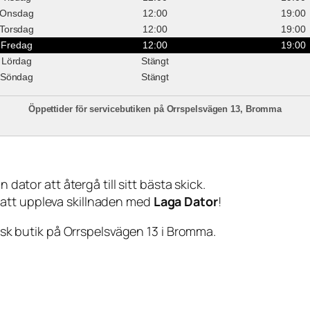
Onsdag
12:00
19:00
Torsdag
12:00
19:00
Fredag
12:00
19:00
Lördag
Stängt
Söndag
Stängt
Öppettider för servicebutiken på Orrspelsvägen 13, Bromma
 dator att återgå till sitt bästa skick.
 att uppleva skillnaden med
Laga Dator
!
sisk butik på Orrspelsvägen 13 i Bromma.