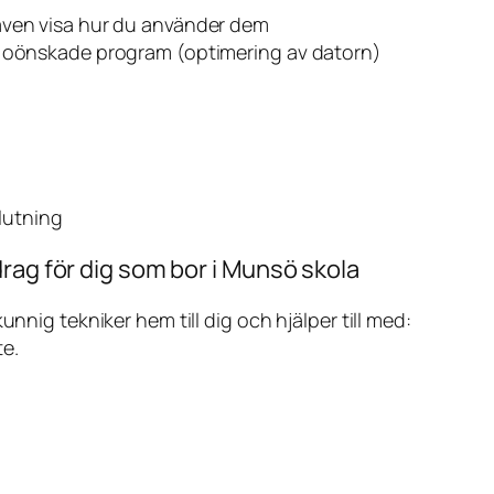
även visa hur du använder dem
v oönskade program (optimering av datorn)
slutning
rag för dig som bor i Munsö skola
ig tekniker hem till dig och hjälper till med:
te.