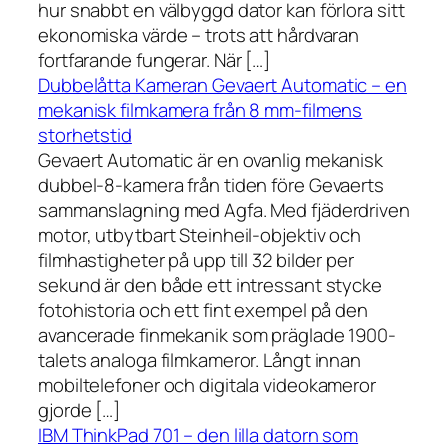
hur snabbt en välbyggd dator kan förlora sitt
ekonomiska värde – trots att hårdvaran
fortfarande fungerar. När […]
Dubbelåtta Kameran Gevaert Automatic – en
mekanisk filmkamera från 8 mm-filmens
storhetstid
Gevaert Automatic är en ovanlig mekanisk
dubbel-8-kamera från tiden före Gevaerts
sammanslagning med Agfa. Med fjäderdriven
motor, utbytbart Steinheil-objektiv och
filmhastigheter på upp till 32 bilder per
sekund är den både ett intressant stycke
fotohistoria och ett fint exempel på den
avancerade finmekanik som präglade 1900-
talets analoga filmkameror. Långt innan
mobiltelefoner och digitala videokameror
gjorde […]
IBM ThinkPad 701 – den lilla datorn som