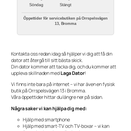
Söndag
Stängt
Öppettider för servicebutiken på Orrspelsvägen
13, Bromma
Kontakta oss redan idag så hjälper vi dig att få din
dator att återgå till sitt bästa skick.
Din dator kommer att tacka dig, och du kommer att
uppleva skillnaden med
Laga Dator
!
Vi finns inte bara på internet – vi har även en fysisk
butik på Orrspelsvägen 13 i Bromma.
Våra öppettider hittar du längre ner på sidan.
Några saker vi kan hjälpa dig med:
Hjälp med smartphone
Hjälp med smart-TV och TV-boxar – vi kan