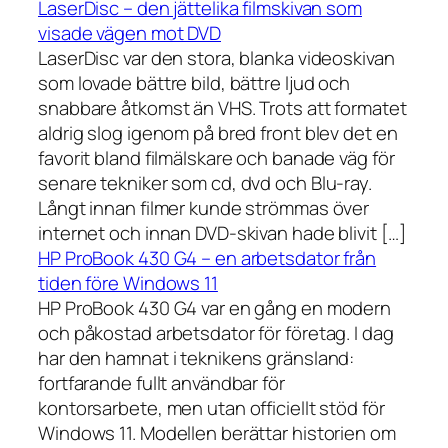
LaserDisc – den jättelika filmskivan som
visade vägen mot DVD
LaserDisc var den stora, blanka videoskivan
som lovade bättre bild, bättre ljud och
snabbare åtkomst än VHS. Trots att formatet
aldrig slog igenom på bred front blev det en
favorit bland filmälskare och banade väg för
senare tekniker som cd, dvd och Blu-ray.
Långt innan filmer kunde strömmas över
internet och innan DVD-skivan hade blivit […]
HP ProBook 430 G4 – en arbetsdator från
tiden före Windows 11
HP ProBook 430 G4 var en gång en modern
och påkostad arbetsdator för företag. I dag
har den hamnat i teknikens gränsland:
fortfarande fullt användbar för
kontorsarbete, men utan officiellt stöd för
Windows 11. Modellen berättar historien om