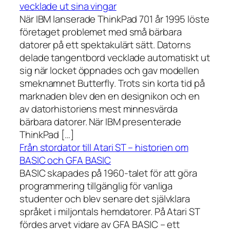
vecklade ut sina vingar
När IBM lanserade ThinkPad 701 år 1995 löste
företaget problemet med små bärbara
datorer på ett spektakulärt sätt. Datorns
delade tangentbord vecklade automatiskt ut
sig när locket öppnades och gav modellen
smeknamnet Butterfly. Trots sin korta tid på
marknaden blev den en designikon och en
av datorhistoriens mest minnesvärda
bärbara datorer. När IBM presenterade
ThinkPad […]
Från stordator till Atari ST – historien om
BASIC och GFA BASIC
BASIC skapades på 1960-talet för att göra
programmering tillgänglig för vanliga
studenter och blev senare det självklara
språket i miljontals hemdatorer. På Atari ST
fördes arvet vidare av GFA BASIC – ett