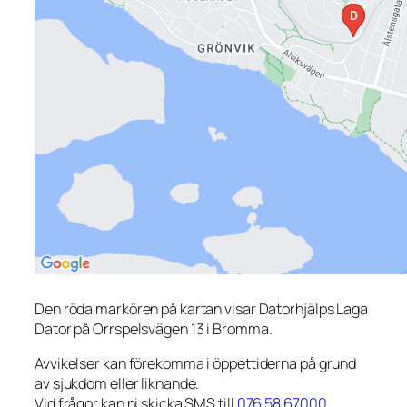
Den röda markören på kartan visar Datorhjälps Laga
Dator på Orrspelsvägen 13 i Bromma.
Avvikelser kan förekomma i öppettiderna på grund
av sjukdom eller liknande.
Vid frågor kan ni skicka SMS till
076 58 67000
.