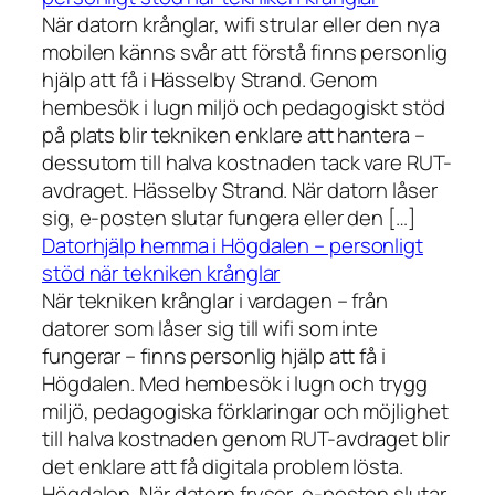
När datorn krånglar, wifi strular eller den nya
mobilen känns svår att förstå finns personlig
hjälp att få i Hässelby Strand. Genom
hembesök i lugn miljö och pedagogiskt stöd
på plats blir tekniken enklare att hantera –
dessutom till halva kostnaden tack vare RUT-
avdraget. Hässelby Strand. När datorn låser
sig, e-posten slutar fungera eller den […]
Datorhjälp hemma i Högdalen – personligt
stöd när tekniken krånglar
När tekniken krånglar i vardagen – från
datorer som låser sig till wifi som inte
fungerar – finns personlig hjälp att få i
Högdalen. Med hembesök i lugn och trygg
miljö, pedagogiska förklaringar och möjlighet
till halva kostnaden genom RUT-avdraget blir
det enklare att få digitala problem lösta.
Högdalen. När datorn fryser, e-posten slutar