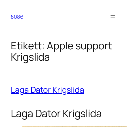
Hoppa
till
8086
innehåll
Etikett:
Apple support
Krigslida
Laga Dator Krigslida
Laga Dator Krigslida