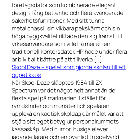
företagsdator som kombinerade elegant
design, lång batteritid och flera avancerade
säkerhetsfunktioner. Med sitt tunna
metallchassi, sin vikbara pekskärm och sin
höga byggkvalitet riktade den sig främst till
yrkesanvändare som ville ha mer än en
traditionell kontorsdator. HP hade under flera
år blivit allt bättre på att tillverka […]
Skool Daze – spelet som gjorde skolan till ett
öppet kaos
När Skool Daze släpptes 1984 till ZX
Spectrum var det något helt annat än de
flesta spel på marknaden. I stället för
rymdstrider och monster fick spelaren
uppleva en kaotisk skoldag där målet var att
stjäla sitt eget betyg ur personalrummets
kassaskåp. Med humor, busiga elever,
jagande lärare och en ovanligt fri spelvärld