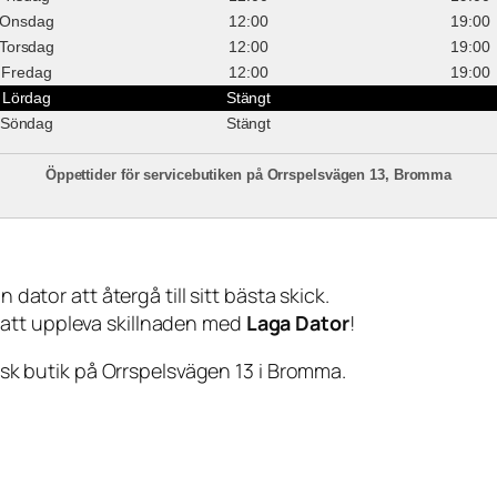
Onsdag
12:00
19:00
Torsdag
12:00
19:00
Fredag
12:00
19:00
Lördag
Stängt
Söndag
Stängt
Öppettider för servicebutiken på Orrspelsvägen 13, Bromma
 dator att återgå till sitt bästa skick.
 att uppleva skillnaden med
Laga Dator
!
sisk butik på Orrspelsvägen 13 i Bromma.