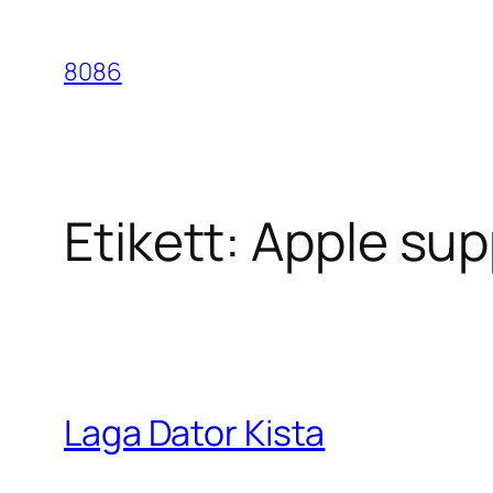
Hoppa
till
8086
innehåll
Etikett:
Apple sup
Laga Dator Kista