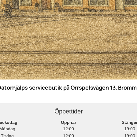
Datorhjälps servicebutik på Orrspelsvägen 13, Bromm
Öppettider
eckodag
Öppnar
Stänge
Måndag
12:00
19:00
Tisdag
12:00
19:00