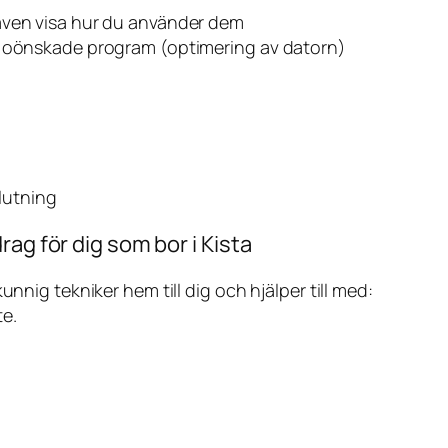
även visa hur du använder dem
v oönskade program (optimering av datorn)
slutning
ag för dig som bor i Kista
ig tekniker hem till dig och hjälper till med:
te.