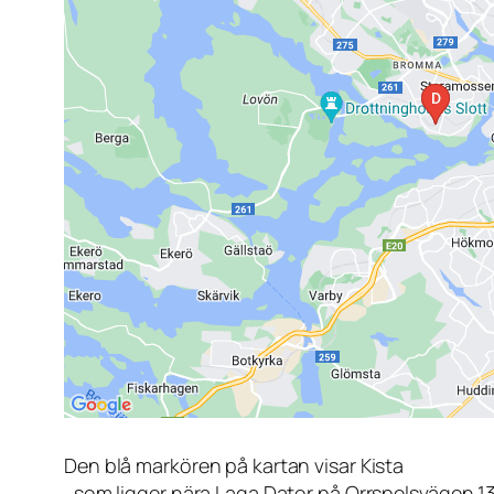
Den blå markören på kartan visar Kista
, som ligger nära Laga Dator på Orrspelsvägen 1