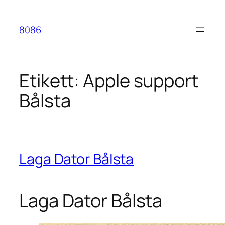
Hoppa
till
8086
innehåll
Etikett:
Apple support
Bålsta
Laga Dator Bålsta
Laga Dator Bålsta