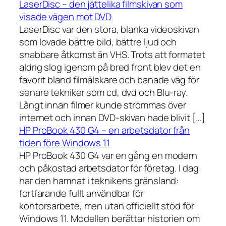
LaserDisc – den jättelika filmskivan som
visade vägen mot DVD
LaserDisc var den stora, blanka videoskivan
som lovade bättre bild, bättre ljud och
snabbare åtkomst än VHS. Trots att formatet
aldrig slog igenom på bred front blev det en
favorit bland filmälskare och banade väg för
senare tekniker som cd, dvd och Blu-ray.
Långt innan filmer kunde strömmas över
internet och innan DVD-skivan hade blivit […]
HP ProBook 430 G4 – en arbetsdator från
tiden före Windows 11
HP ProBook 430 G4 var en gång en modern
och påkostad arbetsdator för företag. I dag
har den hamnat i teknikens gränsland:
fortfarande fullt användbar för
kontorsarbete, men utan officiellt stöd för
Windows 11. Modellen berättar historien om