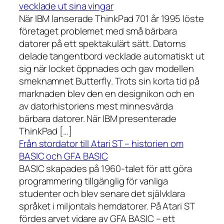
vecklade ut sina vingar
När IBM lanserade ThinkPad 701 år 1995 löste
företaget problemet med små bärbara
datorer på ett spektakulärt sätt. Datorns
delade tangentbord vecklade automatiskt ut
sig när locket öppnades och gav modellen
smeknamnet Butterfly. Trots sin korta tid på
marknaden blev den en designikon och en
av datorhistoriens mest minnesvärda
bärbara datorer. När IBM presenterade
ThinkPad […]
Från stordator till Atari ST – historien om
BASIC och GFA BASIC
BASIC skapades på 1960-talet för att göra
programmering tillgänglig för vanliga
studenter och blev senare det självklara
språket i miljontals hemdatorer. På Atari ST
fördes arvet vidare av GFA BASIC – ett