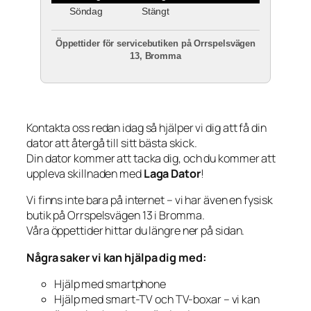
Söndag
Stängt
Öppettider för servicebutiken på Orrspelsvägen
13, Bromma
Kontakta oss redan idag så hjälper vi dig att få din
dator att återgå till sitt bästa skick.
Din dator kommer att tacka dig, och du kommer att
uppleva skillnaden med
Laga Dator
!
Vi finns inte bara på internet – vi har även en fysisk
butik på Orrspelsvägen 13 i Bromma.
Våra öppettider hittar du längre ner på sidan.
Några saker vi kan hjälpa dig med:
Hjälp med smartphone
Hjälp med smart-TV och TV-boxar – vi kan