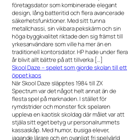
företagsdator som kombinerade elegant
design, lång batteritid och flera avancerade
säkerhetsfunktioner. Med sitt tunna
metallchassi, sin vikbara pekskärm och sin
höga byggkvalitet riktade den sig främst till
yrkesanvändare som ville ha mer än en
traditionell kontorsdator. HP hade under flera
år blivit allt bättre på att tillverka […]
Skool Daze – spelet som gjorde skolan till ett
öppet kaos
När Skool Daze släpptes 1984 till ZX
Spectrum var det något helt annat än de
flesta spel på marknaden. I stället för
rymdstrider och monster fick spelaren
uppleva en kaotisk skoldag där målet var att
stjäla sitt eget betyg ur personalrummets
kassaskåp. Med humor, busiga elever,
jagande lärare och en ovanligt fri spelvärld