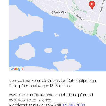
Den röda markören på kartan visar Datorhjälps Laga
Dator på Orrspelsvägen 13 i Bromma.
Avvikelser kan förekomma i öppettiderna på grund
av sjukdom eller liknande.
Vid frågor kan ni skicka SMS till
076 58 67000
.