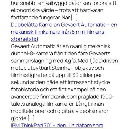
hur snabbt en välbyggd dator kan förlora sitt
ekonomiska värde – trots att hårdvaran
fortfarande fungerar. När […]
Dubbelåtta Kameran Gevaert Automatic – en
mekanisk filmkamera från 8 mm-filmens
storhetstid
Gevaert Automatic är en ovanlig mekanisk
dubbel-8-kamera från tiden före Gevaerts
sammanslagning med Agfa. Med fjäderdriven
motor, utbytbart Steinheil-objektiv och
filmhastigheter på upp till 32 bilder per
sekund är den både ett intressant stycke
fotohistoria och ett fint exempel på den
avancerade finmekanik som präglade 1900-
talets analoga filmkameror. Långt innan
mobiltelefoner och digitala videokameror
gjorde […]
IBM ThinkPad 701 – den lilla datorn som