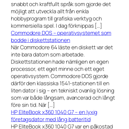
snabbt och kraftfullt språk som gjorde det
möjligt att utveckla allt från enkla
hobbyprogram till grafiska verktyg och
kommersiella spel. I dag förknippas […]
Commodore DOS – operativsystemet som
bodde i diskettstationen
När Commodore 64 läste en diskett var det
inte bara datorn som arbetade.
Diskettstationen hade nämligen en egen
processor, ett eget minne och ett eget
operativsystem. Commodore DOS gjorde
därför den klassiska 1541-stationen till en
liten dator i sig – en tekniskt ovanlig lösning
som var både långsam, avancerad och långt
före sin tid. När […]
HP EliteBook x360 1040 G7 – en lyxig
företagsdator med lång batteritid
HP EliteBook x360 1040 G7 var en påkostad