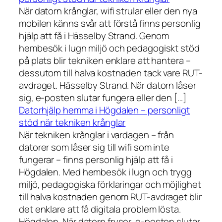
När datorn krånglar, wifi strular eller den nya
mobilen känns svår att förstå finns personlig
hjälp att få i Hässelby Strand. Genom
hembesök i lugn miljö och pedagogiskt stöd
på plats blir tekniken enklare att hantera –
dessutom till halva kostnaden tack vare RUT-
avdraget. Hässelby Strand. När datorn låser
sig, e-posten slutar fungera eller den […]
Datorhjälp hemma i Högdalen – personligt
stöd när tekniken krånglar
När tekniken krånglar i vardagen – från
datorer som låser sig till wifi som inte
fungerar – finns personlig hjälp att få i
Högdalen. Med hembesök i lugn och trygg
miljö, pedagogiska förklaringar och möjlighet
till halva kostnaden genom RUT-avdraget blir
det enklare att få digitala problem lösta.
Högdalen. När datorn fryser, e-posten slutar