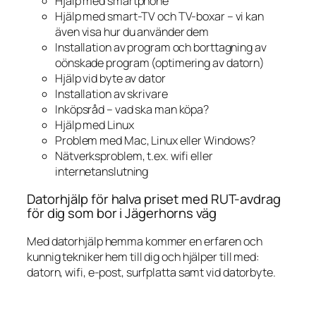
Hjälp med smartphone
Hjälp med smart-TV och TV-boxar – vi kan
även visa hur du använder dem
Installation av program och borttagning av
oönskade program (optimering av datorn)
Hjälp vid byte av dator
Installation av skrivare
Inköpsråd – vad ska man köpa?
Hjälp med Linux
Problem med Mac, Linux eller Windows?
Nätverksproblem, t.ex. wifi eller
internetanslutning
Datorhjälp för halva priset med RUT-avdrag
för dig som bor i Jägerhorns väg
Med datorhjälp hemma kommer en erfaren och
kunnig tekniker hem till dig och hjälper till med:
datorn, wifi, e-post, surfplatta samt vid datorbyte.