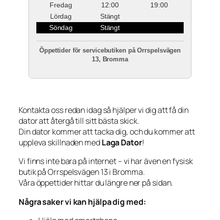
Fredag
12:00
19:00
Lördag
Stängt
Söndag
Stängt
Öppettider för servicebutiken på Orrspelsvägen
13, Bromma
Kontakta oss redan idag så hjälper vi dig att få din
dator att återgå till sitt bästa skick.
Din dator kommer att tacka dig, och du kommer att
uppleva skillnaden med
Laga Dator
!
Vi finns inte bara på internet – vi har även en fysisk
butik på Orrspelsvägen 13 i Bromma.
Våra öppettider hittar du längre ner på sidan.
Några saker vi kan hjälpa dig med: