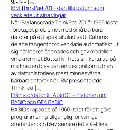
gjorde […]
IBM ThinkPad 701 – den lilla datorn som
vecklade ut sina vingar
När IBM lanserade ThinkPad 701 år 1995 löste
företaget problemet med små bärbara
datorer på ett spektakulärt sätt. Datorns
delade tangentbord vecklade automatiskt ut
sig när locket öppnades och gav modellen
smeknamnet Butterfly. Trots sin korta tid på
marknaden blev den en designikon och en
av datorhistoriens mest minnesvärda
bärbara datorer. När IBM presenterade
ThinkPad […]
Från stordator till Atari ST – historien om
BASIC och GFA BASIC
BASIC skapades på 1960-talet för att göra
programmering tillgänglig för vanliga
studenter och blev senare det självklara