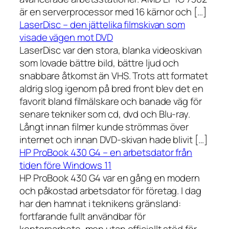
är en serverprocessor med 16 kärnor och […]
LaserDisc – den jättelika filmskivan som
visade vägen mot DVD
LaserDisc var den stora, blanka videoskivan
som lovade bättre bild, bättre ljud och
snabbare åtkomst än VHS. Trots att formatet
aldrig slog igenom på bred front blev det en
favorit bland filmälskare och banade väg för
senare tekniker som cd, dvd och Blu-ray.
Långt innan filmer kunde strömmas över
internet och innan DVD-skivan hade blivit […]
HP ProBook 430 G4 – en arbetsdator från
tiden före Windows 11
HP ProBook 430 G4 var en gång en modern
och påkostad arbetsdator för företag. I dag
har den hamnat i teknikens gränsland:
fortfarande fullt användbar för