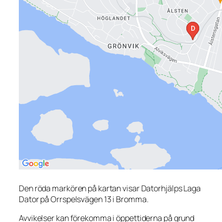
Den röda markören på kartan visar Datorhjälps Laga
Dator på Orrspelsvägen 13 i Bromma.
Avvikelser kan förekomma i öppettiderna på grund