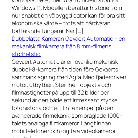
kontorsarbete, men utan officiellt stöd för
Windows 11. Modellen berättar historien om
hur snabbt en välbyggd dator kan förlora sitt
ekonomiska värde – trots att hårdvaran
fortfarande fungerar. När […]
Dubbelåtta Kameran Gevaert Automatic – en
mekanisk filmkamera från 8 mm-filmens
storhetstid
Gevaert Automatic är en ovanlig mekanisk
dubbel-8-kamera från tiden före Gevaerts
sammanslagning med Agfa. Med fjäderdriven
motor, utbytbart Steinheil-objektiv och
filmhastigheter på upp till 32 bilder per
sekund är den både ett intressant stycke
fotohistoria och ett fint exempel på den
avancerade finmekanik som präglade 1900-
talets analoga filmkameror. Långt innan
mobiltelefoner och digitala videokameror