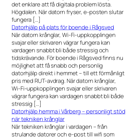
det enklare att få digitala problem lösta.
Högdalen. När datorn fryser, e-posten slutar
fungera […]
Datorhjälp på plats för boende i Rågsved
När datorn krånglar, Wi-Fi-uppkopplingen
svajar eller skrivaren vägrar fungera kan
vardagen snabbt bli både stressig och
tidskrävande. För boende i Rågsved finns nu
möjlighet att få snabb och personlig
datorhjälp direkt i hemmet – till ett förmånligt
pris med RUT-avdrag. När datorn krånglar,
Wi-Fi-uppkopplingen svajar eller skrivaren
vägrar fungera kan vardagen snabbt bli både
stressig […]
Datorhjälp hemma i Vårberg – personligt stöd
när tekniken krånglar
När tekniken krånglar i vardagen – från
strulande datorer och e-post till wifi som