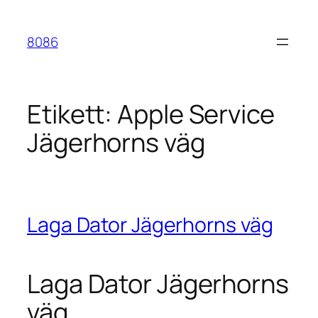
Hoppa
till
8086
innehåll
Etikett:
Apple Service
Jägerhorns väg
Laga Dator Jägerhorns väg
Laga Dator Jägerhorns
väg