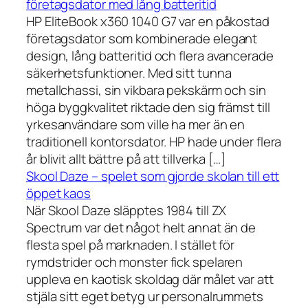
företagsdator med lång batteritid
HP EliteBook x360 1040 G7 var en påkostad
företagsdator som kombinerade elegant
design, lång batteritid och flera avancerade
säkerhetsfunktioner. Med sitt tunna
metallchassi, sin vikbara pekskärm och sin
höga byggkvalitet riktade den sig främst till
yrkesanvändare som ville ha mer än en
traditionell kontorsdator. HP hade under flera
år blivit allt bättre på att tillverka […]
Skool Daze – spelet som gjorde skolan till ett
öppet kaos
När Skool Daze släpptes 1984 till ZX
Spectrum var det något helt annat än de
flesta spel på marknaden. I stället för
rymdstrider och monster fick spelaren
uppleva en kaotisk skoldag där målet var att
stjäla sitt eget betyg ur personalrummets