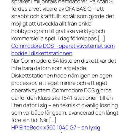
språket i miljontals hemdatorer. På Atari ST
fördes arvet vidare av GFA BASIC – ett
snabbt och kraftfullt språk som gjorde det
möjligt att utveckla allt från enkla
hobbyprogram till grafiska verktyg och
kommersiella spel. I dag förknippas […]
Commodore DOS – operativsystemet som
bodde i diskettstationen
När Commodore 64 läste en diskett var det
inte bara datorn som arbetade.
Diskettstationen hade nämligen en egen
processor, ett eget minne och ett eget
operativsystem. Commodore DOS gjorde
därför den klassiska 1541-stationen till en
liten dator i sig – en tekniskt ovanlig lösning
som var både långsam, avancerad och långt
före sin tid. När […]
HP EliteBook x360 1040 G7 – en lyxig