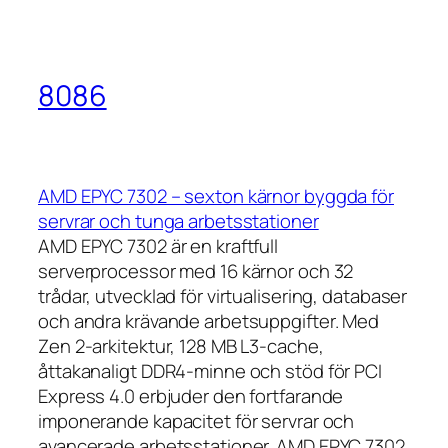
8086
AMD EPYC 7302 – sexton kärnor byggda för
servrar och tunga arbetsstationer
AMD EPYC 7302 är en kraftfull
serverprocessor med 16 kärnor och 32
trådar, utvecklad för virtualisering, databaser
och andra krävande arbetsuppgifter. Med
Zen 2-arkitektur, 128 MB L3-cache,
åttakanaligt DDR4-minne och stöd för PCI
Express 4.0 erbjuder den fortfarande
imponerande kapacitet för servrar och
avancerade arbetsstationer. AMD EPYC 7302