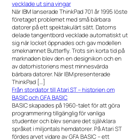
vecklade ut sina vingar
När IBM lanserade ThinkPad 701 år 1995 löste
företaget problemet med små bärbara
datorer på ett spektakulärt sätt. Datorns
delade tangentbord vecklade automatiskt ut
sig när locket öppnades och gav modellen
smeknamnet Butterfly. Trots sin korta tid på
marknaden blev den en designikon och en
av datorhistoriens mest minnesvärda
bärbara datorer. När IBM presenterade
ThinkPad […]
Från stordator till Atari ST – historien om
BASIC och GFA BASIC
BASIC skapades på 1960-talet för att göra
programmering tillgänglig för vanliga
studenter och blev senare det självklara
språket i miljontals hemdatorer. På Atari ST
fördes arvet vidare av GFA BASIC – ett