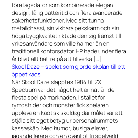
företagsdator som kombinerade elegant
design, lång batteritid och flera avancerade
säkerhetsfunktioner. Med sitt tunna
metallchassi, sin vikbara pekskärm och sin
höga byggkvalitet riktade den sig främst till
yrkesanvändare som ville ha mer än en
traditionell kontorsdator. HP hade under flera
år blivit allt bättre på att tillverka […]
Skool Daze – spelet som gjorde skolan till ett
öppet kaos
När Skool Daze släpptes 1984 till ZX
Spectrum var det något helt annat än de
flesta spel på marknaden. I stället för
rymdstrider och monster fick spelaren
uppleva en kaotisk skoldag där målet var att
stjäla sitt eget betyg ur personalrummets
kassaskåp. Med humor, busiga elever,
jagande lärare och en ovanligt fri spelvärld