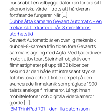
hur snabbt en välbyggd dator kan förlora sitt
ekonomiska värde – trots att hårdvaran
fortfarande fungerar. När […]
Dubbelåtta Kameran Gevaert Automatic – en
mekanisk filmkamera från 8 mm-filmens
storhetstid
Gevaert Automatic är en ovanlig mekanisk
dubbel-8-kamera från tiden före Gevaerts
sammanslagning med Agfa. Med fjäderdriven
motor, utbytbart Steinheil-objektiv och
filmhastigheter på upp till 32 bilder per
sekund är den både ett intressant stycke
fotohistoria och ett fint exempel på den
avancerade finmekanik som präglade 1900-
talets analoga filmkameror. Långt innan
mobiltelefoner och digitala videokameror
gjorde […]
IBM ThinkPad 701 – den lilla datorn som