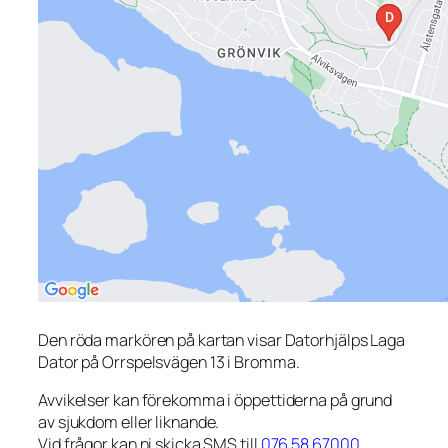
Den röda markören på kartan visar Datorhjälps Laga
Dator på Orrspelsvägen 13 i Bromma.
Avvikelser kan förekomma i öppettiderna på grund
av sjukdom eller liknande.
Vid frågor kan ni skicka SMS till
076 58 67000
.