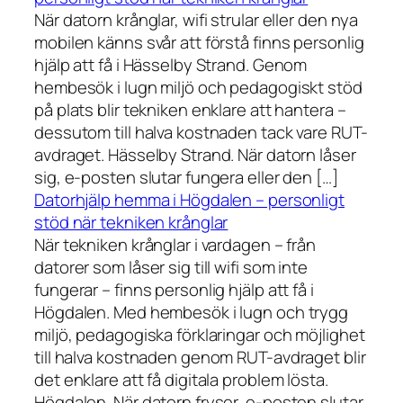
När datorn krånglar, wifi strular eller den nya
mobilen känns svår att förstå finns personlig
hjälp att få i Hässelby Strand. Genom
hembesök i lugn miljö och pedagogiskt stöd
på plats blir tekniken enklare att hantera –
dessutom till halva kostnaden tack vare RUT-
avdraget. Hässelby Strand. När datorn låser
sig, e-posten slutar fungera eller den […]
Datorhjälp hemma i Högdalen – personligt
stöd när tekniken krånglar
När tekniken krånglar i vardagen – från
datorer som låser sig till wifi som inte
fungerar – finns personlig hjälp att få i
Högdalen. Med hembesök i lugn och trygg
miljö, pedagogiska förklaringar och möjlighet
till halva kostnaden genom RUT-avdraget blir
det enklare att få digitala problem lösta.
Högdalen. När datorn fryser, e-posten slutar