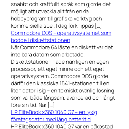
snabbt och kraftfullt språk som gjorde det
möjligt att utveckla allt från enkla
hobbyprogram till grafiska verktyg och
kommersiella spel. I dag förknippas […]
Commodore DOS – operativsystemet som
bodde i diskettstationen
När Commodore 64 läste en diskett var det
inte bara datorn som arbetade.
Diskettstationen hade nämligen en egen
processor, ett eget minne och ett eget
operativsystem. Commodore DOS gjorde
därför den klassiska 1541-stationen till en
liten dator i sig – en tekniskt ovanlig lösning
som var både långsam, avancerad och långt
före sin tid. När […]
HP EliteBook x360 1040 G7 – en lyxig
företagsdator med lång batteritid
HP EliteBook x360 1040 G7 var en påkostad