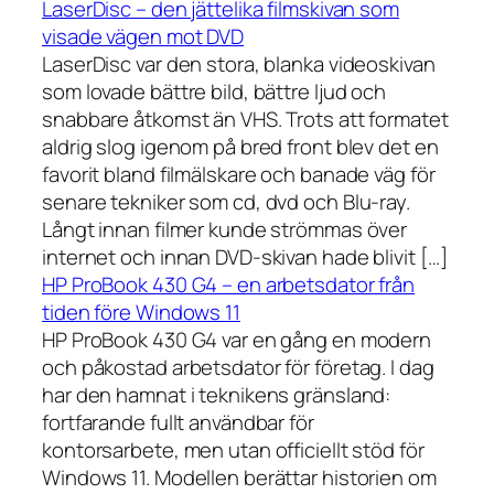
LaserDisc – den jättelika filmskivan som
visade vägen mot DVD
LaserDisc var den stora, blanka videoskivan
som lovade bättre bild, bättre ljud och
snabbare åtkomst än VHS. Trots att formatet
aldrig slog igenom på bred front blev det en
favorit bland filmälskare och banade väg för
senare tekniker som cd, dvd och Blu-ray.
Långt innan filmer kunde strömmas över
internet och innan DVD-skivan hade blivit […]
HP ProBook 430 G4 – en arbetsdator från
tiden före Windows 11
HP ProBook 430 G4 var en gång en modern
och påkostad arbetsdator för företag. I dag
har den hamnat i teknikens gränsland:
fortfarande fullt användbar för
kontorsarbete, men utan officiellt stöd för
Windows 11. Modellen berättar historien om