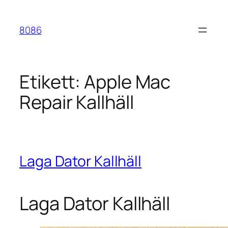
Hoppa
till
8086
innehåll
Etikett:
Apple Mac
Repair Kallhäll
Laga Dator Kallhäll
Laga Dator Kallhäll