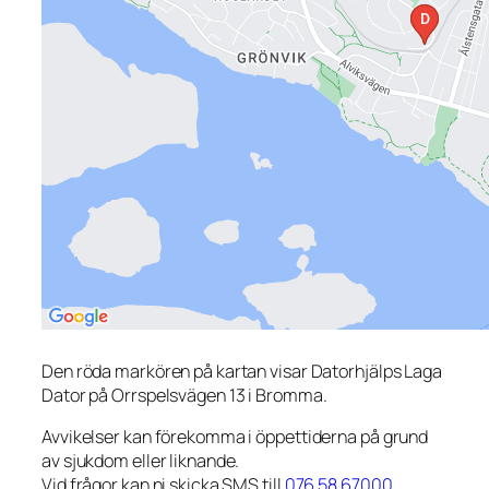
Den röda markören på kartan visar Datorhjälps Laga
Dator på Orrspelsvägen 13 i Bromma.
Avvikelser kan förekomma i öppettiderna på grund
av sjukdom eller liknande.
Vid frågor kan ni skicka SMS till
076 58 67000
.