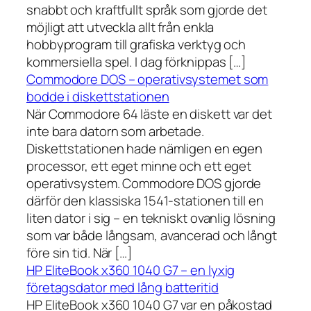
snabbt och kraftfullt språk som gjorde det
möjligt att utveckla allt från enkla
hobbyprogram till grafiska verktyg och
kommersiella spel. I dag förknippas […]
Commodore DOS – operativsystemet som
bodde i diskettstationen
När Commodore 64 läste en diskett var det
inte bara datorn som arbetade.
Diskettstationen hade nämligen en egen
processor, ett eget minne och ett eget
operativsystem. Commodore DOS gjorde
därför den klassiska 1541-stationen till en
liten dator i sig – en tekniskt ovanlig lösning
som var både långsam, avancerad och långt
före sin tid. När […]
HP EliteBook x360 1040 G7 – en lyxig
företagsdator med lång batteritid
HP EliteBook x360 1040 G7 var en påkostad