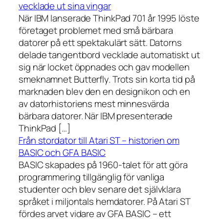
vecklade ut sina vingar
När IBM lanserade ThinkPad 701 år 1995 löste
företaget problemet med små bärbara
datorer på ett spektakulärt sätt. Datorns
delade tangentbord vecklade automatiskt ut
sig när locket öppnades och gav modellen
smeknamnet Butterfly. Trots sin korta tid på
marknaden blev den en designikon och en
av datorhistoriens mest minnesvärda
bärbara datorer. När IBM presenterade
ThinkPad […]
Från stordator till Atari ST – historien om
BASIC och GFA BASIC
BASIC skapades på 1960-talet för att göra
programmering tillgänglig för vanliga
studenter och blev senare det självklara
språket i miljontals hemdatorer. På Atari ST
fördes arvet vidare av GFA BASIC – ett