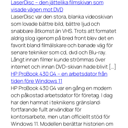
LaserDisc – den jättelika filmskivan som
visade vägen mot DVD
LaserDisc var den stora, blanka videoskivan
som lovade bättre bild, bättre ljud och
snabbare åtkomst än VHS. Trots att formatet
aldrig slog igenom på bred front blev det en
favorit bland filmälskare och banade väg för
senare tekniker som cd, dvd och Blu-ray.
Långt innan filmer kunde strömmas över
internet och innan DVD-skivan hade blivit […]
HP ProBook 430 G4 – en arbetsdator från
tiden före Windows 11
HP ProBook 430 G4 var en gång en modern
och påkostad arbetsdator för företag. I dag
har den hamnat i teknikens gränsland:
fortfarande fullt användbar för
kontorsarbete, men utan officiellt stöd för
Windows 11. Modellen berättar historien om