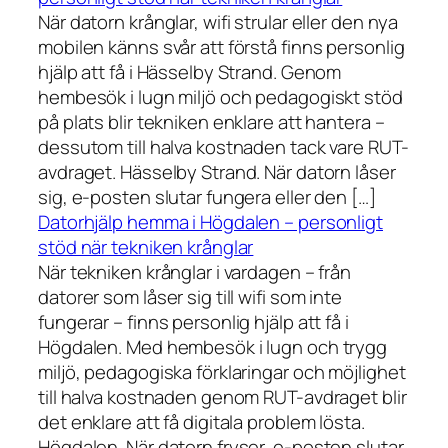
När datorn krånglar, wifi strular eller den nya
mobilen känns svår att förstå finns personlig
hjälp att få i Hässelby Strand. Genom
hembesök i lugn miljö och pedagogiskt stöd
på plats blir tekniken enklare att hantera –
dessutom till halva kostnaden tack vare RUT-
avdraget. Hässelby Strand. När datorn låser
sig, e-posten slutar fungera eller den […]
Datorhjälp hemma i Högdalen – personligt
stöd när tekniken krånglar
När tekniken krånglar i vardagen – från
datorer som låser sig till wifi som inte
fungerar – finns personlig hjälp att få i
Högdalen. Med hembesök i lugn och trygg
miljö, pedagogiska förklaringar och möjlighet
till halva kostnaden genom RUT-avdraget blir
det enklare att få digitala problem lösta.
Högdalen. När datorn fryser, e-posten slutar