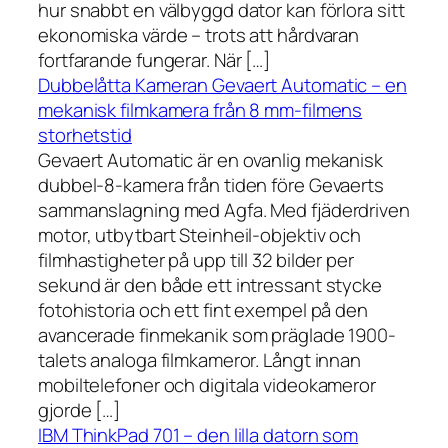
hur snabbt en välbyggd dator kan förlora sitt
ekonomiska värde – trots att hårdvaran
fortfarande fungerar. När […]
Dubbelåtta Kameran Gevaert Automatic – en
mekanisk filmkamera från 8 mm-filmens
storhetstid
Gevaert Automatic är en ovanlig mekanisk
dubbel-8-kamera från tiden före Gevaerts
sammanslagning med Agfa. Med fjäderdriven
motor, utbytbart Steinheil-objektiv och
filmhastigheter på upp till 32 bilder per
sekund är den både ett intressant stycke
fotohistoria och ett fint exempel på den
avancerade finmekanik som präglade 1900-
talets analoga filmkameror. Långt innan
mobiltelefoner och digitala videokameror
gjorde […]
IBM ThinkPad 701 – den lilla datorn som