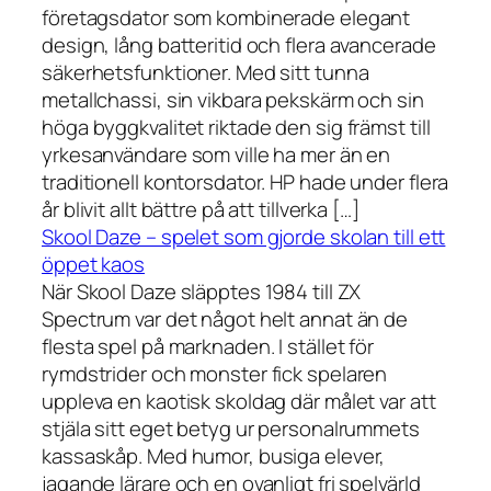
företagsdator som kombinerade elegant
design, lång batteritid och flera avancerade
säkerhetsfunktioner. Med sitt tunna
metallchassi, sin vikbara pekskärm och sin
höga byggkvalitet riktade den sig främst till
yrkesanvändare som ville ha mer än en
traditionell kontorsdator. HP hade under flera
år blivit allt bättre på att tillverka […]
Skool Daze – spelet som gjorde skolan till ett
öppet kaos
När Skool Daze släpptes 1984 till ZX
Spectrum var det något helt annat än de
flesta spel på marknaden. I stället för
rymdstrider och monster fick spelaren
uppleva en kaotisk skoldag där målet var att
stjäla sitt eget betyg ur personalrummets
kassaskåp. Med humor, busiga elever,
jagande lärare och en ovanligt fri spelvärld